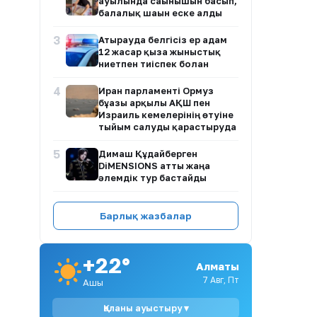
ауылында сағынышын басып,
балалық шағын еске алды
3
Атырауда белгісіз ер адам
12 жасар қызға жыныстық
ниетпен тиіспек болған
4
Иран парламенті Ормуз
бұғазы арқылы АҚШ пен
Израиль кемелерінің өтуіне
тыйым салуды қарастыруда
5
Димаш Құдайберген
DiMENSIONS атты жаңа
әлемдік тур бастайды
6
Қазақстанда ертең аптап
Барлық жазбалар
ыстық сақталады: кей
өңірлерде найзағай мен
бұршақ күтіледі
+22°
Алматы
7
Димаш Құдайберген
қарындасының тойында ән
7 Авг, Пт
Ашық
айтып, желіде пікірталас
тудырды
Қаланы ауыстыру ▾