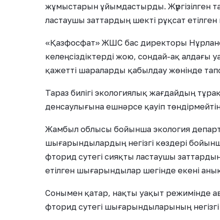
жұмыстарын ұйымдастырды. Жүргізілген т
ластаушы заттардың шекті рұқсат етілген
«Қазфосфат» ЖШС бас директоры Нұрлано
келеңсіздіктерді жою, сондай-ақ алдағы у
қажетті шараларды қабылдау жөнінде тап
Тараз билігі экологиялық жағдайдың тұр
денсаулығына ешнәрсе қауіп төндірмейтін
Жамбыл облысы бойынша экология департа
шығарындылардың негізгі көздері бойынша
фторид сутегі сияқты ластаушы заттардың
етілген шығарындылар шегінде екені аны
Сонымен қатар, нақты уақыт режимінде а
фторид сутегі шығарындыларының негізгі 