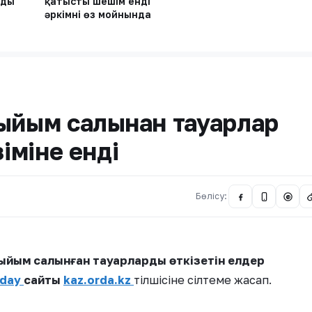
ады
қатысты шешім енді
әркімнің өз мойнында
ыйым салынған тауарлар
зіміне енді
Бөлісу:
@
тыйым салынған тауарларды өткізетін елдер
oday
сайты
kaz.orda.kz
тілшісіне сілтеме жасап.