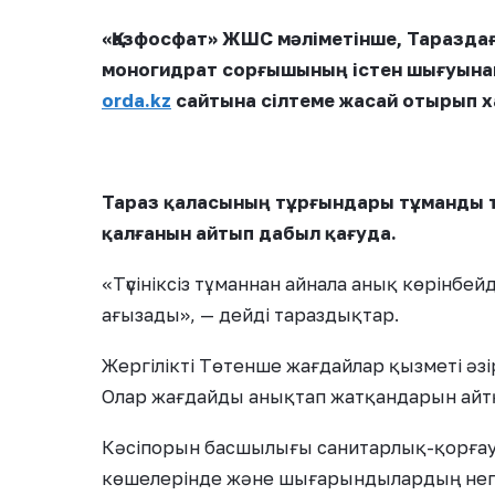
«Қазфосфат» ЖШС мәліметінше, Тараздағ
моногидрат сорғышының істен шығуынан
orda.kz
сайтына сілтеме жасай отырып 
Тараз қаласының тұрғындары тұманды т
қалғанын айтып дабыл қағуда.
«Түсініксіз тұманнан айнала анық көрінбей
ағызады», — дейді тараздықтар.
Жергілікті Төтенше жағдайлар қызметі әзі
Олар жағдайды анықтап жатқандарын айт
Кәсіпорын басшылығы санитарлық-қорғау
көшелерінде және шығарындылардың негі