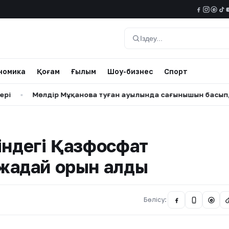
@
Іздеу
номика
Қоғам
Ғылым
Шоу-бизнес
Спорт
Мөлдір Мұқанова туған ауылында сағынышын басып, балалы
індегі Қазфосфат
жағдай орын алды
Бөлісу:
@