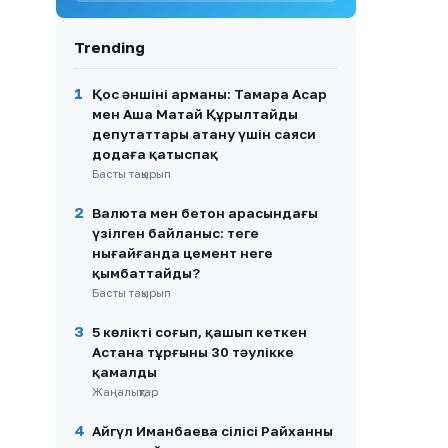
8
Қазақстандық хоккейші
Бұлбұл Қартанбай
Trending
Канададағы беделді
университетке жұмысқа
орналасты
1
Қос әншінің арманы: Тамара Асар
мен Аша Матай Құрылтайдың
9
Нұртас Адамбай АҚШ-қа
депутаттары атану үшін саяси
көшуінің шын себебін айтты
додаға қатыспақ
Басты тақырып
10
Кабинеттен кабинетке:
Емханадағы жаңа тәртіп
2
Валюта мен бетон арасындағы
пациенттің жолын қысқарта
үзілген байланыс: теңге
ала ма?
нығайғанда цемент неге
қымбаттайды?
Басты тақырып
3
5 көлікті соғып, қашып кеткен
Астана тұрғыны 30 тәулікке
қамалды
Жаңалықтар
4
Айгүл Иманбаева сіңлісі Райханның