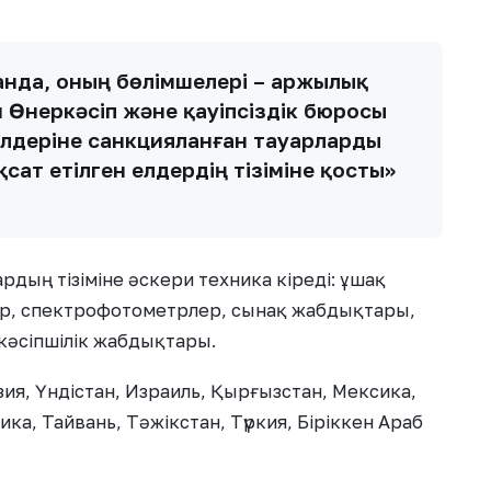
қанда, оның бөлімшелері – Қаржылық
 Өнеркәсіп және қауіпсіздік бюросы
елдеріне санкцияланған тауарларды
сат етілген елдердің тізіміне қосты»
ың тізіміне әскери техника кіреді: ұшақ
ар, спектрофотометрлер, сынақ жабдықтары,
 кәсіпшілік жабдықтары.
зия, Үндістан, Израиль, Қырғызстан, Мексика,
ика, Тайвань, Тәжікстан, Түркия, Біріккен Араб