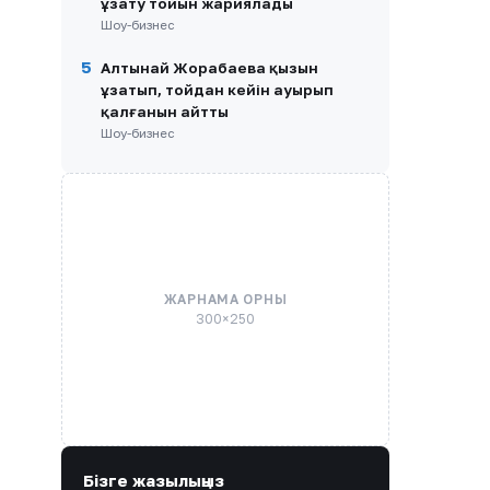
ұзату тойын жариялады
Шоу-бизнес
5
Алтынай Жорабаева қызын
ұзатып, тойдан кейін ауырып
қалғанын айтты
Шоу-бизнес
ЖАРНАМА ОРНЫ
300×250
Бізге жазылыңыз