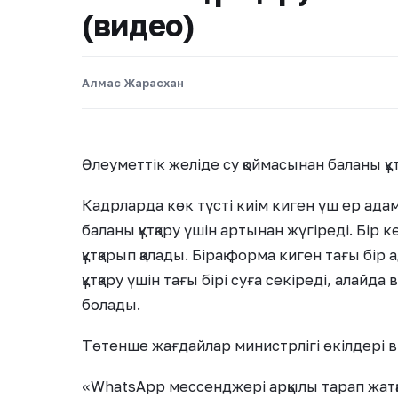
(видео)
Алмас Жарасхан
Әлеуметтік желіде су қоймасынан баланы құт
Кадрларда көк түсті киім киген үш ер адам
баланы құтқару үшін артынан жүгіреді. Бір к
құтқарып қалады. Бірақ форма киген тағы бі
құтқару үшін тағы бірі суға секіреді, алайд
болады.
Төтенше жағдайлар министрлігі өкілдері ви
«WhatsApp мессенджері арқылы тарап жатқа