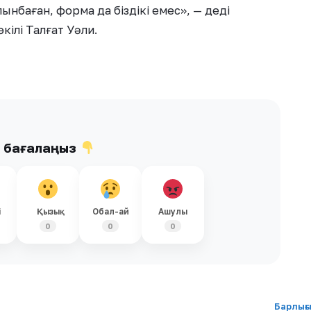
лынбаған, форма да біздікі емес», — деді
кілі Талғат Уәли.
ы бағалаңыз
і
Қызық
Обал-ай
Ашулы
0
0
0
Барлығ