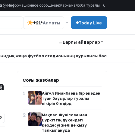
Информационное сообщение
Жарнама
Жоба туралы
a
+21°
Алматы
Today Live
Барлық айдарлар
жаңа футбол стадионының құрылысы басталды
•
Алматы 
Соңғы жазбалар
а
1
Айгүл Иманбаева бір әкеден
туған бауырлар туралы
пікірін білдірді
2
Мақпал Жүнісова мен
Бүркіттің дүкендегі
кездесуі желіде қызу
талқылануда