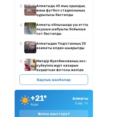
3
Алматыда 45 мың орындық
жаңа футбол стадионының
құрылысы басталды
4
Алматы облысында үш иттің
оқушыға шабуылы бойынша
сот басталды
5
Алматыдан Үндістанның 35
азаматы елден шығарылды
6
Мөлдір Әуелбекованың экс-
күйеуінің жұрт назарын
аудартқан фотосы желіде
тарады
Барлық жазбалар
7
Тәжіғали Елеуов: Рахат
Сәрсеновтің үй салатын
жағдайы жоқ
+21°
Алматы
8
Қазақстанда зейнетақы
6 Авг, Чт
Ашық
жинақтарын басқару
ережелері өзгереді
Қаланы ауыстыру ▾