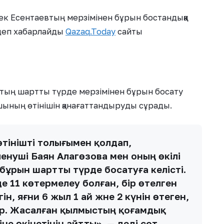
ек Есентаевтың мерзімінен бұрын бостандыққа
 деп хабарлайды
Qazaq.Today
сайты
евтың шартты түрде мерзімінен бұрын босату
шының өтінішін қанағаттандыруды сұрады.
тінішті толығымен қолдап,
енуші Баян Алагөзова мен оның өкілі
бұрын шартты түрде босатуға келісті.
е 11 көтермелеу болған, бір өтелген
н, яғни 6 жыл 1 ай және 2 күнін өтеген,
ар. Жасалған қылмыстың қоғамдық
сіне өкінетінін айтты», — деді сот