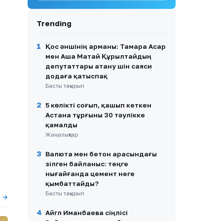
9
Айгүл Иманбаева Алтынай
Жорабаеваның қызының
Trending
тойына неге бармағанын
түсіндірді
1
Қос әншінің арманы: Тамара Асар
10
ҚР Ғылым және жоғары білім
мен Аша Матай Құрылтайдың
министрі мемлекеттік грант
депутаттары атану үшін саяси
конкурсының
додаға қатыспақ
қорытындысын жариялады
Басты тақырып
2
5 көлікті соғып, қашып кеткен
Астана тұрғыны 30 тәулікке
қамалды
Жаңалықтар
3
Валюта мен бетон арасындағы
үзілген байланыс: теңге
нығайғанда цемент неге
қымбаттайды?
Басты тақырып
ы →
4
Айгүл Иманбаева сіңлісі