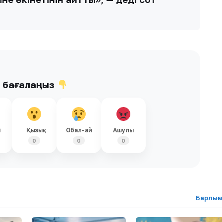
ы бағалаңыз
і
Қызық
Обал-ай
Ашулы
0
0
0
Барлығ