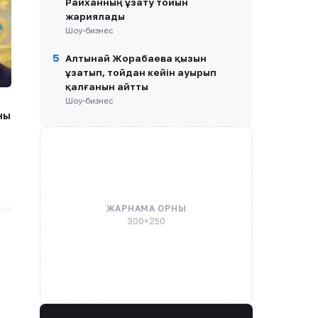
Райханның ұзату тойын
жариялады
Шоу-бизнес
5
Алтынай Жорабаева қызын
ұзатып, тойдан кейін ауырып
қалғанын айтты
Шоу-бизнес
ны
ЖАРНАМА ОРНЫ
300×250