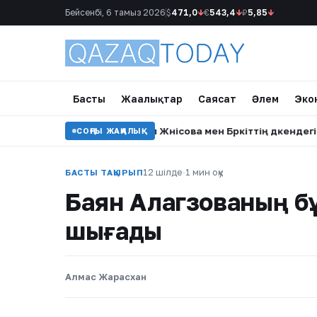
Бейсенбі, 6 тамыз 2026
$
471,0
↓
€
543,4
↓
₽
5,85
↓
Басты
Жаңалықтар
Саясат
Әлем
Эко
 білдірді
•
Мақпал Жүнісова мен Бүркіттің дүкендегі кезде
СОҢҒЫ ЖАҢАЛЫҚ
12 шілде
·
1 мин оқу
БАСТЫ ТАҚЫРЫП
Баян Алагөзованың б
шығады
Алмас Жарасхан