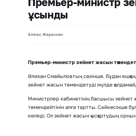
Премьер-министр зе
ұсынды
Алмас Жарасхан
Премьер-министр зейнет жасын төмендет
Әлихан Смайыловтың сөзінше, бұдан ешқанд
зейнет жасын төмендетуді мүлде қолдамай
Министрлер кабинетінің басшысы зейнет ж
төмендейтінін алға тартты. Сәйкесінше бұ
келеді. Ол зейнет жасын қысқартудың орнын