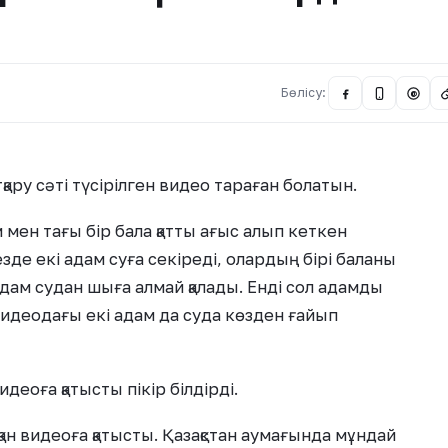
Бөлісу:
@
қару сәті түсірілген видео тараған болатын.
 мен тағы бір бала қатты ағыс алып кеткен
езде екі адам суға секіреді, олардың бірі баланы
р адам судан шыға алмай қалады. Енді сол адамды
а видеодағы екі адам да суда көзден ғайып
деоға қатысты пікір білдірді.
н видеоға қатысты. Қазақстан аумағында мұндай