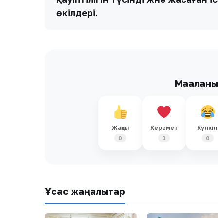
өкілдері.
Мақалан
Жақсы
Керемет
Күлкіл
0
0
0
Ұқсас жаңалықтар