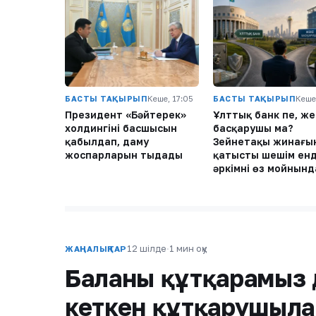
БАСТЫ ТАҚЫРЫП
Кеше, 17:05
БАСТЫ ТАҚЫРЫП
Кеше
Президент «Бәйтерек»
Ұлттық банк пе, же
холдингінің басшысын
басқарушы ма?
қабылдап, даму
Зейнетақы жинағы
жоспарларын тыңдады
қатысты шешім енд
әркімнің өз мойнынд
12 шілде
·
1 мин оқу
ЖАҢАЛЫҚТАР
Баланы құтқарамыз д
кеткен құтқарушылар