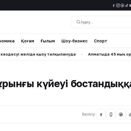
@
Іздеу
номика
Қоғам
Ғылым
Шоу-бизнес
Спорт
суі желіде қызу талқылануда
•
Алматыда 45 мың орындық 
ұрынғы күйеуі бостандыққ
Бөлісу:
@