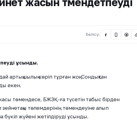
йнет жасын төмендетпеуді
Бөлісу:
@
пеуді ұсынды.
ай артықшылық көріп тұрған жоқ. Сондықтан
ды екен.
асы төмендесе, БЖЗҚ-ға түсетін табыс бірден
л зейнетақы төлемдерінің төмендеуіне алып
а бүкіл жүйені жетілдіруді ұсынды.