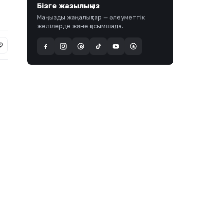
Бізге жазылыңыз
Маңызды жаңалықтар — әлеуметтік
желілерде және қосымшада.
a
@