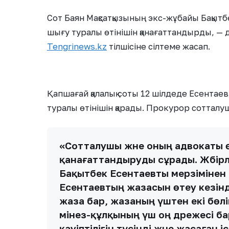
Сот Баян Мақсатқызының экс-жұбайы Бақытб
шығу туралы өтінішін қанағаттандырды, —
Tengrinews.kz
тілшісіне сілтеме жасап.
Қапшағай қалалық соты 12 шілдеде Есента
туралы өтінішін қарады. Прокурор сотталу
«Сотталушы және оның адвокаты ө
қанағаттандыруды сұрады. Жәбірл
Бақытбек Есентаевты мерзімінен 
Есентаевтың жазасын өтеу кезінд
жаза бар, жазаның үштен екі бөлігі
мінез-құлқының үш оң дәрежесі б
қауіптілігін түсінді және жасаған і