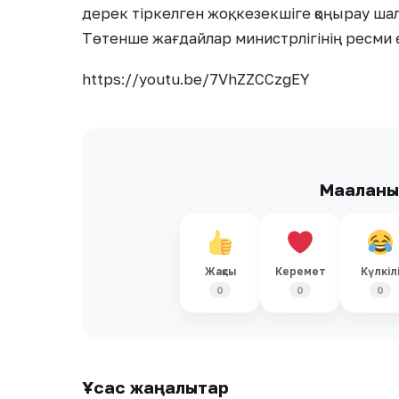
дерек тіркелген жоқ, кезекшіге қоңырау ша
Төтенше жағдайлар министрлігінің ресми ө
https://youtu.be/7VhZZCCzgEY
Мақалан
Жақсы
Керемет
Күлкіл
0
0
0
Ұқсас жаңалықтар