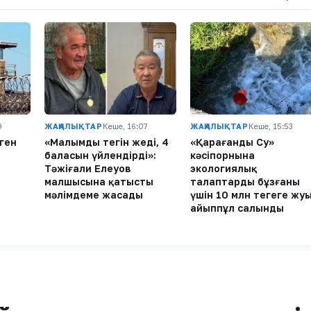
9
ЖАҢАЛЫҚТАР
Кеше, 16:07
ЖАҢАЛЫҚТАР
Кеше, 15:53
ген
«Малымды тегін жеді, 4
«Қарағанды Су»
н
баласын үйлендірді»:
кәсіпорнына
Тәжіғали Елеуов
экологиялық
малшысына қатысты
талаптарды бұзғаны
мәлімдеме жасады
үшін 10 млн теңгеге жу
айыппұл салынды