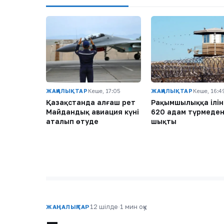
ЖАҢАЛЫҚТАР
Кеше, 17:05
ЖАҢАЛЫҚТАР
Кеше, 16:4
Қазақстанда алғаш рет
Рақымшылыққа ілін
Майдандық авиация күні
620 адам түрмеде
аталып өтуде
шықты
12 шілде
·
1 мин оқу
ЖАҢАЛЫҚТАР