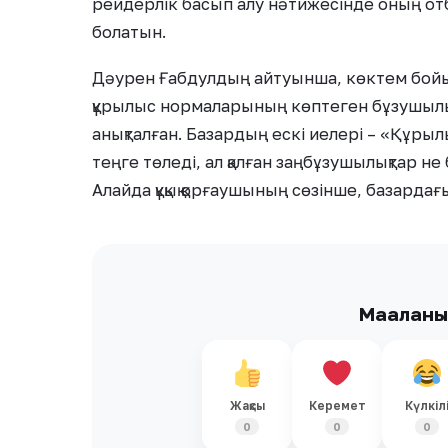
рейдерлік басып алу нәтижесінде оның о
болатын.
Дәурен Ғабдулдың айтуынша, көктем бойы 
құрылыс нормаларының көптеген бұзушылы
анықталған. Базардың ескі иелері – «Құры
теңге төледі, ал қалған заңбұзушылықтар 
Алайда құқық қорғаушының сөзінше, базарда
Мақалан
Жақсы
Керемет
Күлкіл
0
0
0