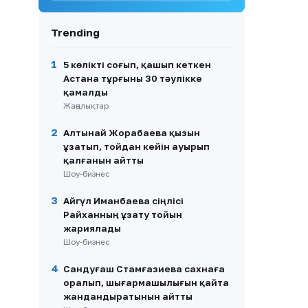
9
Екібастұзда дәрігер мен
Trending
науқас әйел арасындағы
жанжал тергелуде
1
5 көлікті соғып, қашып кеткен
10
Ақтөбедегі жаңа
Астана тұрғыны 30 тәулікке
көпқабатты үй тұрғындары
қамалды
бірнеше ай бойы газсыз
Жаңалықтар
отыр
2
Алтынай Жорабаева қызын
ұзатып, тойдан кейін ауырып
қалғанын айтты
Шоу-бизнес
3
Айгүл Иманбаева сіңлісі
Райханның ұзату тойын
жариялады
Шоу-бизнес
4
Сандуғаш Стамғазиева сахнаға
оралып, шығармашылығын қайта
жандандыратынын айтты