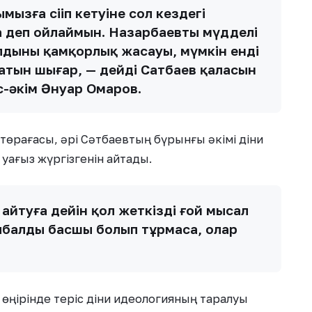
мызға сіңіп кетуіне сол кездегі
а деп ойлаймын. Назарбаевтың мүдделі
дының қамқорлық жасауы, мүмкін енді
атын шығар, — дейді Сатбаев қаласын
-әкім Әнуар Омаров.
ң төрағасы, әрі Сәтбаевтың бүрынғы әкімі діни
 уағыз жүргізгенін айтады.
 айтуға дейін қол жеткізді ғой мысал
ыбалды басшы болып тұрмаса, олар
у өңірінде теріс діни идеологияның таралуы