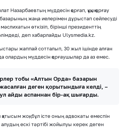
лат Назарбаевтың мүддесін қорғап, құқық қорғау
базарының жаңа иелерімен дұрыстап сөйлесуді
 мәслихатын өткізіп, бірінші президенттің
әлімдеді, деп хабарлайды Ulysmedia.kz.
ыстары жаппай сотталып, 30 жыл ішінде алған
да олардың мүддесін қорғаушылар да аз емес.
аңгерлер тобы «Алтын Орда» базарын
 жасалған деген қорытындыға келді, –
дул айды аспаннан бір-ақ шығарды.
ш қатысым жоқ, бұл істе оның адвокаты емеспін
ік алудың ескі тәртібі жойылуы керек деген