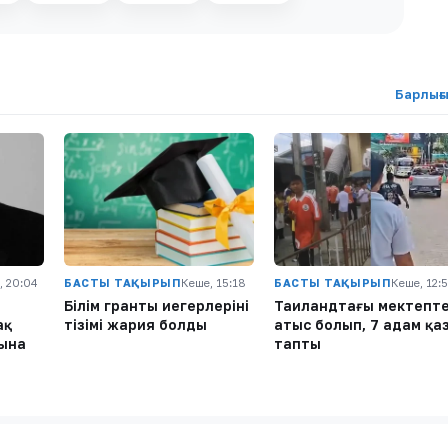
Барлығ
, 20:04
БАСТЫ ТАҚЫРЫП
Кеше, 15:18
БАСТЫ ТАҚЫРЫП
Кеше, 12:
ы
Білім гранты иегерлерінің
Таиландтағы мектепт
ақ
тізімі жария болды
атыс болып, 7 адам қа
сына
тапты