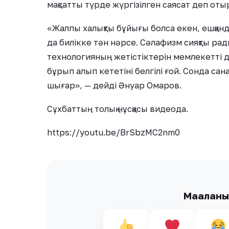
мақсатты түрде жүргізілген саясат деп оты
«Жалпы халықты бұйығы болса екен, ешқандай 
да билікке тән нәрсе. Сәлафизм сияқты р
технологияның жетістіктерін мемлекетті д
бұрып алып кететіні белгілі ғой. Сонда сан
шығар», — дейді Әнуар Омаров.
Сұхбаттың толық нұсқасы видеода.
https://youtu.be/BrSbzMC2nm0
Мақалан