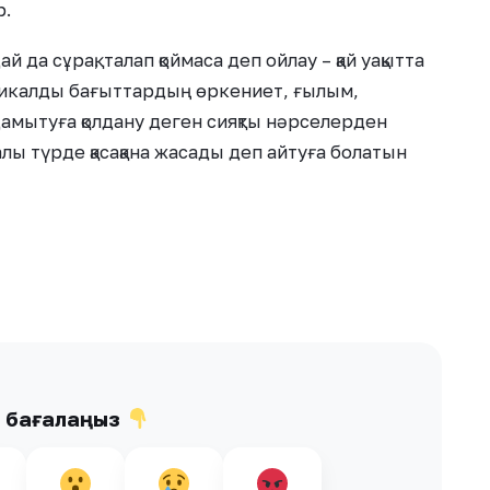
р.
да сұрақ, талап қоймаса деп ойлау – қай уақытта
адикалды бағыттардың өркениет, ғылым,
амытуға қолдану деген сияқты нәрселерден
алы түрде қасақана жасады деп айтуға болатын
ы бағалаңыз