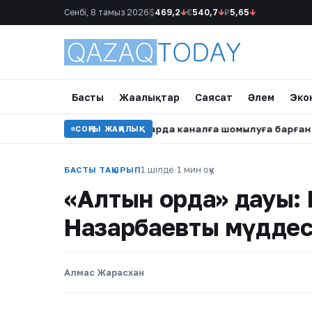
Сенбі, 8 тамыз 2026
$
469,2
↓
€
540,7
↓
₽
5,65
↓
Басты
Жаңалықтар
Саясат
Әлем
Эко
ын айтты
•
Павлодарда каналға шомылуға барған ер адам
СОҢҒЫ ЖАҢАЛЫҚ
1 шілде
·
1 мин оқу
БАСТЫ ТАҚЫРЫП
«Алтын орда» дауы: Б
Назарбаевтың мүддес
Алмас Жарасхан