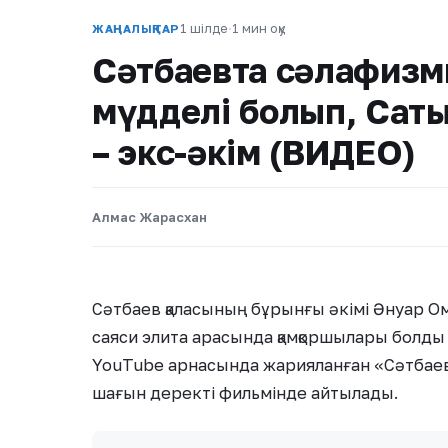
1 шілде
·
1 мин оқу
ЖАҢАЛЫҚТАР
Сәтбаевта сәлафизмн
мүдделі болып, Сат
– экс-әкім (ВИДЕО)
Алмас Жарасхан
Сәтбаев қаласының бұрынғы әкімі Әнуар О
саяси элита арасында қамқоршылары болды
YouTube арнасында жарияланған «Сәтбаев
шағын деректі фильмінде айтылады.