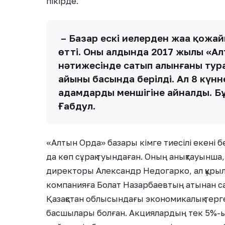
пікірде.
– Базар ескі иелерден жаңа қожа
өтті. Оның алдында 2017 жылы «А
нәтижесінде сатып алынғаны тура
айының басында берілді. Ал 8 күн
адамдардың меншігіне айналды. Бұ
Ғабдул.
«Алтын Орда» базары кімге тиесілі екені б
да көп сұрақ туындаған. Оның анықтауынш
директоры Александр Недогарко, ал құр
компанияға Болат Назарбаевтың атынан сат
Қазақстан облысындағы экономикалық терг
басшылары болған. Акциялардың тек 5%-ы Д