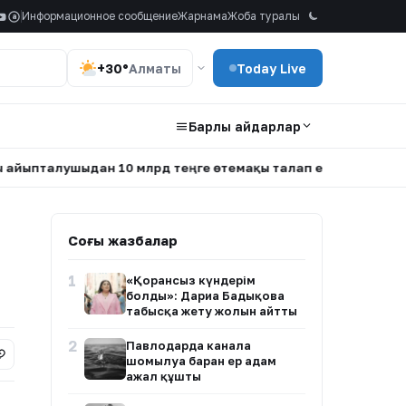
Информационное сообщение
Жарнама
Жоба туралы
a
+30°
Алматы
Today Live
Барлық айдарлар
лушыдан 10 млрд теңге өтемақы талап етті
•
Атырау обл
Соңғы жазбалар
1
«Қорғансыз күндерім
болды»: Дариға Бадықова
табысқа жету жолын айтты
2
Павлодарда каналға
шомылуға барған ер адам
ажал құшты