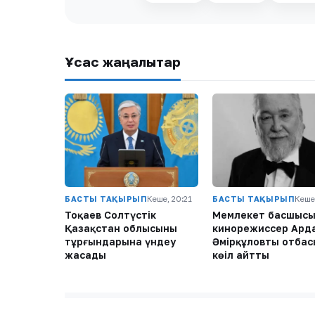
Ұқсас жаңалықтар
БАСТЫ ТАҚЫРЫП
Кеше, 20:21
БАСТЫ ТАҚЫРЫП
Кеше
Тоқаев Солтүстік
Мемлекет басшыс
Қазақстан облысының
кинорежиссер Ард
тұрғындарына үндеу
Әмірқұловтың отба
жасады
көңіл айтты