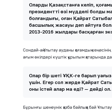
Олардың Қазақстанға келіп, қоғамы
президенттің өзі мүдделі болды м
болғандығы, оған Қайрат Сатыбал
басшылық жасауы деп айтуға бол
2013-2016 жылдары басқарған экс
Сондай-ақ Ұлытау ауданы қоғамдық кеңесіні
ағым өкілдері күштік құрылым қатарында да
Олар бір шеті ҰҚК-ге барып уағыз
үшін. Егер сол жерде Қайрат Сат
оны істей алар ма еді? — дейді ол.
Бұрынғы шенеунік қазба байлыққа бай Ұлыта