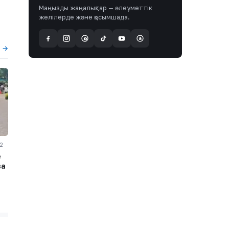
Маңызды жаңалықтар — әлеуметтік
желілерде және қосымшада.
a
@
ы →
52
е
за