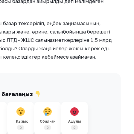
тбасы базардан айырылды деп мәлімдеген
базар тексеріліп, еңбек заңнамасының,
қтары және, әрине, салық бойынша берешегі
лыс ЛТД» ЖШС салық қызметкерлеріне 1,5 млрд
не болды? Оларды жаңа иелер жоюы керек еді.
ғы келеңсіздіктер көбеймесе азаймаған.
ы бағалаңыз
і
Қызық
Обал-ай
Ашулы
0
0
0