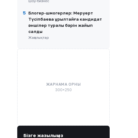
Шоу-бизнес
5
Блогер-шмогерлер: Меруерт
Түсіпбаева Құрылтайға кандидат
әншілер туралы бәрін жайып
салды
Жаңалықтар
ЖАРНАМА ОРНЫ
300×250
Бізге жазылыңыз