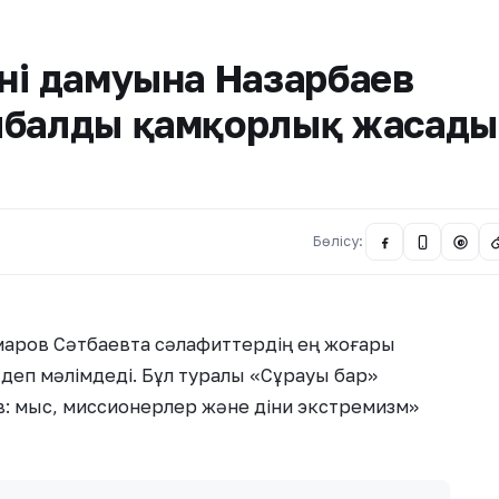
ің дамуына Назарбаев
ыбалды қамқорлық жасады
Бөлісу:
@
маров Сәтбаевта сәлафиттердің ең жоғары
 деп мәлімдеді. Бұл туралы «Сұрауы бар»
: мыс, миссионерлер және діни экстремизм»