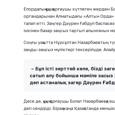
Елордалық құқық қорғаушы күтпеген жерден Бо
органдарынан Алматыдағы «Алтын Орда» 
талап етті. Заңгер Дәурен Ғабдул баспасөз
інісінен базар заңсыз тартып алынғанын м
Соңғы уақытта Нұрсұлтан Назарбаевтың ту
заңды-заңсыз мүліктері тексерілуде. Алай
– Бұл істі зерттей келе, біздің з
сатып алу бойынша мәміле заңсыз
деп астаналық заңгер Дәурен Ғаб
Десе де, құқық қорғаушы Болат Назарбаевқа е
деп сендірді. Бірақ жаңа Қазақстанда менш