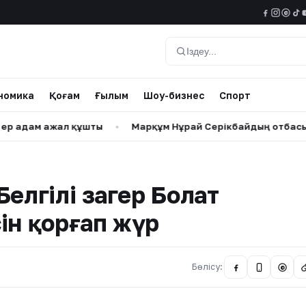
@
Іздеу
номика
Қоғам
Ғылым
Шоу-бизнес
Спорт
 ажал құшты
•
Марқұм Нұрай Серікбайдың отбасы айыпта
елгілі заңгер Болат
ін қорғап жүр
Бөлісу:
@