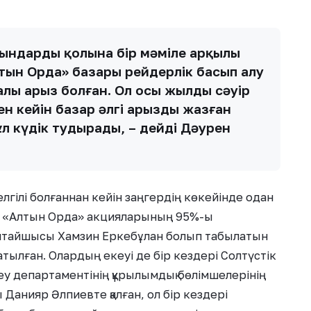
йындардың қолына бір мәміле арқылы
лтын Орда» базары рейдерлік басып алу
лы арыз болған. Ол осы жылдың сәуір
нен кейін базар әлгі арызды жазған
л күдік тудырады, – дейді Дәурен
елгілі болғаннан кейін заңгердің көкейінде одан
а, «Алтын Орда» акцияларының 95%-ы
ылтайшысы Хамзин Еркебұлан болып табылатын
ылған. Олардың екеуі де бір кездері Солтүстік
еу департаментінің құрылымдық бөлімшелерінің
анияр Әлпиевте қалған, ол бір кездері