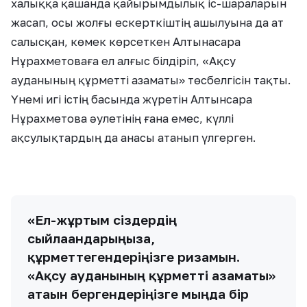
халыққа қашанда қайырымдылық іс-шараларын
жасап, осы жолғы ескерткіштің ашылуына да ат
салысқан, көмек көрсеткен Алтынасара
Нұрахметоваға ел алғыс білдіріп, «Ақсу
ауданының құрметті азаматы» төсбелгісін тақты.
Үнемі игі істің басында жүретін Алтынсара
Нұрахметова әулетінің ғана емес, күллі
ақсулықтардың да анасы атанып үлгерген.
«Ел-жұртым сіздердің
сыйлағандарыңызға,
құрметтегендеріңізге ризамын.
«Ақсу ауданының құрметті азаматы»
атағын бергендеріңізге мыңда бір