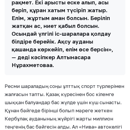
рақмет. Екі арысты еске алып, асы
беріп, құран хатым түсіріп жатыр.
Елім, жұртым аман болсын. Беріліп
жатқан ас, ниет қабыл болсын.
Осындай үлгілі іс-шараларға қолдау
білдіре берейік. Ақсу ауданы
қашанда көркейіп, елім өсе берсін»,
— деді кәсіпкер Алтынасара
Нұрахметоваға.
Ресми шараладың соңы ұлттық спорт түрлерімен
жалғасын тапты. Қазақ күресінен бос кілемге
шыққан балуандар бас жүлде үшін күш сынасты.
Құнан бәйгеде бірінші болып мәреге жеткен
Кербұлақ ауданының жүйрігі жарты миллион
теңгенің бас бәйгесін алды. Ал «Нива» автокөлігі