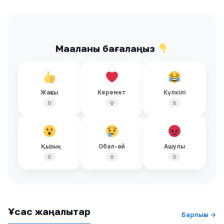
Мақаланы бағалаңыз
Жақсы
Керемет
Күлкілі
0
0
0
Қызық
Обал-ай
Ашулы
0
0
0
Ұқсас жаңалықтар
Барлығы →