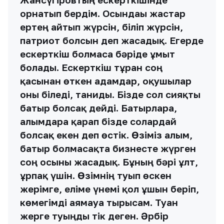
орнатып бердім. Осындағы жастар
ертең айтып жүрсін, біліп жүрсін,
патриот болсын деп жасадық. Егерде
ескерткіш болмаса бәріде ұмыт
болады. Ескерткіш тұрған соң
қасынан өткен адамдар, оқушылар
оны біледі, таниды. Бізде сол сияқты
батыр болсақ дейді. Батырларға,
ғалымдарға қарап бізде солардай
болсақ екен деп өстік. Өзіміз ғалым,
батыр болмасақта бизнесте жүрген
соң осыны жасадық. Бұның бәрі ұлт,
ұрпақ үшін. Өзімнің туып өскен
жерімге, еліме үнемі қол ұшын беріп,
көмегімді аямауға тырысам. Туған
жерге туыңды тік деген. Әрбір