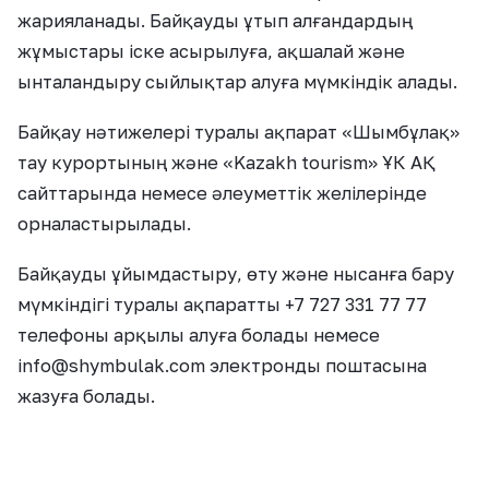
жарияланады. Байқауды ұтып алғандардың
жұмыстары іске асырылуға, ақшалай және
ынталандыру сыйлықтар алуға мүмкіндік алады.
Байқау нәтижелері туралы ақпарат «Шымбұлақ»
тау курортының және «Kazakh tourism» ҰК АҚ
сайттарында немесе әлеуметтік желілерінде
орналастырылады.
Байқауды ұйымдастыру, өту және нысанға бару
мүмкіндігі туралы ақпаратты +7 727 331 77 77
телефоны арқылы алуға болады немесе
info@shymbulak.com электронды поштасына
жазуға болады.