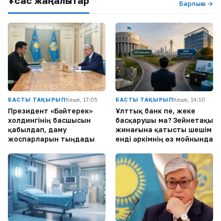
Ұқсас жаңалықтар
Барлығы →
БАСТЫ ТАҚЫРЫП
Кеше, 17:05
БАСТЫ ТАҚЫРЫП
Кеше, 14:10
Президент «Бәйтерек»
Ұлттық банк пе, жеке
холдингінің басшысын
басқарушы ма? Зейнетақы
қабылдап, даму
жинағына қатысты шешім
жоспарларын тыңдады
енді әркімнің өз мойнында