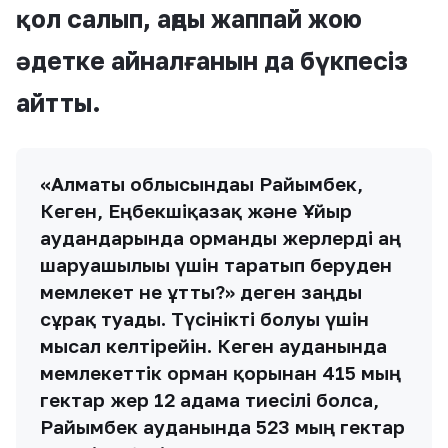
қол салып, аңды жаппай жою
әдетке айналғанын да бүкпесіз
айтты.
«Алматы облысындағы Райымбек,
Кеген, Еңбекшіқазақ және Ұйғыр
аудандарында орманды жерлерді аң
шаруашылығы үшін таратып беруден
мемлекет не ұтты?» деген заңды
сұрақ туады. Түсінікті болуы үшін
мысал келтірейін. Кеген ауданында
мемлекеттік орман қорынан 415 мың
гектар жер 12 адамға тиесілі болса,
Райымбек ауданында 523 мың гектар