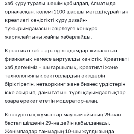
хаб құру туралы шешім қабылдап, Алматыда
орналасқан, көлемі 1100 шаршы метрді құрайтын
креативті кеңістікті құру дизайн-
тұжырымдамасын әзірлеуге конкурс
жариялайтыны жайлы хабарлайды.
Креативті хаб – әр-түрлі адамдар жиналатын
физикалық немесе виртуалды кеңістік. Креативті
хаб дегеніміз – шығаршылық, креативті және
технологиялық секторлардың өкілдерін
біріктіретін, нетворкинг және бизнес үрдістерін
іске асырып, дамытатын, түрлі қауымдастықтар
өзара әрекет ететін модератор-алаң.
Конкурстық жұмыстар маусым айының 29-нан
бастап шілденің 29-на дейін қабылданады.
Жеңімпаздар тамыздың 10-шы жұлдызында