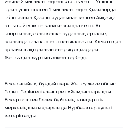
иесіне 2 миллион теңгені «тарту» етті. Үшінші
орын үшін тігілген 1 миллион теңге Қызылорда
облысының Қазалы ауданынан келген Айқасқа
атты сәйгүліктің қанжығасында кетті. Ат
спортының соңы кешке ауданның орталық
алаңында гала концертпен жалғасты. Алматыдан
арнайы шақырылған өнер жұлдыздары
Жетісудың жұртын әнмен тербеді.
Еске салайық, бұндай шара Жетісу жеке облыс
болып бөлінгелі алғаш рет ұйымдастырылды.
Ескерткіштен бөлек бәйгенің, концерттік
меркенің шығындарын да Нұрбаевтар әулеті
көтеріп алды.