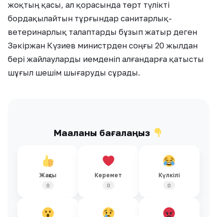
жоқтың қасы, ал қорасында төрт түлікті
бордақылайтын тұрғындар санитарлық-
ветеринарлық талаптарды бұзып жатыр деген
Зәкіржан Күзиев министрден соңғы 20 жылдан
бері жайлауларды иемденіп алғандарға қатысты
шұғыл шешім шығаруды сұрады.
Мақаланы бағалаңыз
Жақсы
Керемет
Күлкілі
0
0
0