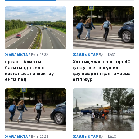
ЖАҢАЛЫҚТАР
Бүгін, 13:32
ЖАҢАЛЫҚТАР
Бүгін, 12:32
Қорғас – Алматы
Ұлттық ұлан сапында 40-
бағытында көлік
қа жуық егіз жұп ел
қозғалысына шектеу
қауіпсіздігін қамтамасыз
енгізіледі
етіп жүр
ЖАҢАЛЫҚТАР
Бүгін, 12:28
ЖАҢАЛЫҚТАР
Бүгін, 12:10