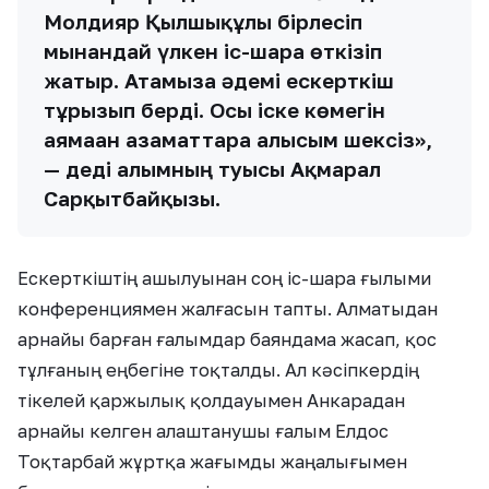
Молдияр Қылшықұлы бірлесіп
мынандай үлкен іс-шара өткізіп
жатыр. Атамызға әдемі ескерткіш
тұрғызып берді. Осы іске көмегін
аямаған азаматтарға алғысым шексіз»,
— деді ғалымның туысы Ақмарал
Сарқытбайқызы.
Ескерткіштің ашылуынан соң іс-шара ғылыми
конференциямен жалғасын тапты. Алматыдан
арнайы барған ғалымдар баяндама жасап, қос
тұлғаның еңбегіне тоқталды. Ал кәсіпкердің
тікелей қаржылық қолдауымен Анкарадан
арнайы келген алаштанушы ғалым Елдос
Тоқтарбай жұртқа жағымды жаңалығымен