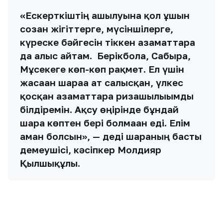
«Ескерткіштің ашылуына қол ұшын
созған жігіттерге, мүсіншілерге,
күреске бәйгесін тіккен азаматтарға
да алғыс айтам. Берікболға, Сабырға,
Мұсекеге көп-көп рақмет. Ел үшін
жасаған шараға ат салысқан, үлкес
қосқан азаматтарға ризашылығымды
білдіремін. Ақсу өңірінде бұндай
шара көптен бері болмаған еді. Елім
аман болсын», — деді шараның басты
демеушісі, кәсіпкер Молдияр
Қылшықұлы.