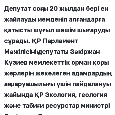
Депутат соңғы 20 жылдан бері ен
жайлауды иемденіп алғандарға
қатысты шұғыл шешім шығаруды
сұрады. ҚР Парламент
Мәжілісінің депутаты Зәкіржан
Күзиев мемлекеттік орман қоры
жерлерін жекелеген адамдардың
аң шаруашылығы үшін пайдалануы
жайында ҚР Экология, геология
және табиғи ресурстар министрі