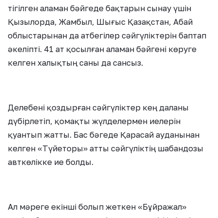
тігілген аламан бәйгеде бақтарын сынау үшін
Қызылорда, Жамбыл, Шығыс Қазақстан, Абай
облыстарынан да атбегілер сәйгүліктерін баптап
әкеліпті. 41 ат қосылған аламан бәйгені көруге
келген халықтың саны да сансыз.
Делебені қоздырған сәйгүліктер кең даланы
дүбірлетіп, қомақты жүлделермен иелерін
қуантып жатты. Бас бәгеде Қарасай ауданынан
келген «Түйеторы» атты сәйгүліктің шабандозы
авткөлікке ие болды.
Ал мәреге екінші болып жеткен «Бұйражал»