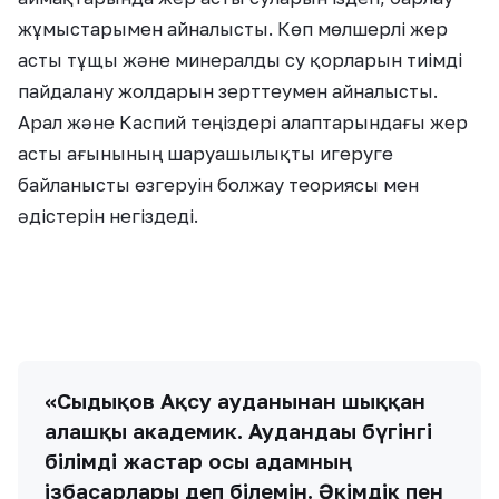
жұмыстарымен айналысты. Көп мөлшерлі жер
асты тұщы және минералды су қорларын тиімді
пайдалану жолдарын зерттеумен айналысты.
Арал және Каспий теңіздері алаптарындағы жер
асты ағынының шаруашылықты игеруге
байланысты өзгеруін болжау теориясы мен
әдістерін негіздеді.
«Сыдықов Ақсу ауданынан шыққан
алғашқы академик. Аудандағы бүгінгі
білімді жастар осы адамның
ізбасарлары деп білемін. Әкімдік пен