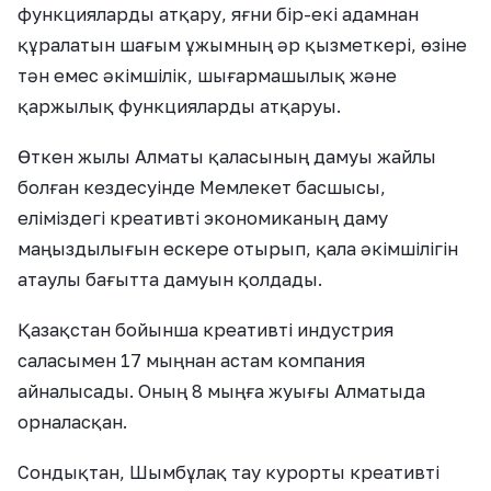
функцияларды атқару, яғни бір-екі адамнан
құралатын шағым ұжымның әр қызметкері, өзіне
тән емес әкімшілік, шығармашылық және
қаржылық функцияларды атқаруы.
Өткен жылы Алматы қаласының дамуы жайлы
болған кездесуінде Мемлекет басшысы,
еліміздегі креативті экономиканың даму
маңыздылығын ескере отырып, қала әкімшілігін
атаулы бағытта дамуын қолдады.
Қазақстан бойынша креативті индустрия
саласымен 17 мыңнан астам компания
айналысады. Оның 8 мыңға жуығы Алматыда
орналасқан.
Сондықтан, Шымбұлақ тау курорты креативті