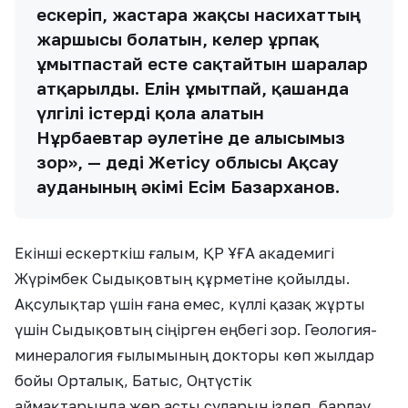
ескеріп, жастарға жақсы насихаттың
жаршысы болатын, келер ұрпақ
ұмытпастай есте сақтайтын шаралар
атқарылды. Елін ұмытпай, қашанда
үлгілі істерді қолға алатын
Нұрбаевтар әулетіне де алғысымыз
зор», — деді Жетісу облысы Ақсау
ауданының әкімі Есім Базарханов.
Екінші ескерткіш ғалым, ҚР ҰҒА академигі
Жүрімбек Сыдықовтың құрметіне қойылды.
Ақсулықтар үшін ғана емес, күллі қазақ жұрты
үшін Сыдықовтың сіңірген еңбегі зор. Геология-
минералогия ғылымының докторы көп жылдар
бойы Орталық, Батыс, Оңтүстік
аймақтарында жер асты суларын іздеп, барлау