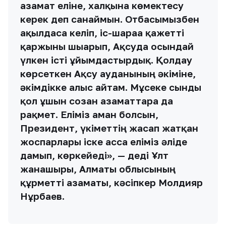
азамат еліне, халқына көмектесу
керек деп санаймын. Отбасымызбен
ақылдаса келіп, іс-шараға қажетті
қаржыны шығарып, Ақсуда осындай
үлкен істі ұйымдастырдық. Қолдау
көрсеткен Ақсу ауданының әкіміне,
әкімдікке алғыс айтам. Мұсеке сынды
қол ұшын созған азаматтарға да
рақмет. Еліміз аман болсын,
Президент, үкіметтің жасап жатқан
жоспарлары іске асса еліміз әліде
дамып, көркейеді», — деді Ұлт
жанашыры, Алматы облысының
құрметті азаматы, кәсіпкер Молдияр
Нұрбаев.