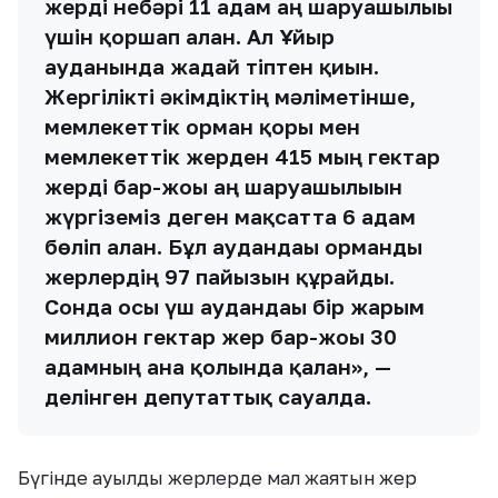
жерді небәрі 11 адам аң шаруашылығы
үшін қоршап алған. Ал Ұйғыр
ауданында жағдай тіптен қиын.
Жергілікті әкімдіктің мәліметінше,
мемлекеттік орман қоры мен
мемлекеттік жерден 415 мың гектар
жерді бар-жоғы аң шаруашылығын
жүргіземіз деген мақсатта 6 адам
бөліп алған. Бұл аудандағы орманды
жерлердің 97 пайызын құрайды.
Сонда осы үш аудандағы бір жарым
миллион гектар жер бар-жоғы 30
адамның ғана қолында қалған», —
делінген депутаттық сауалда.
Бүгінде ауылды жерлерде мал жаятын жер