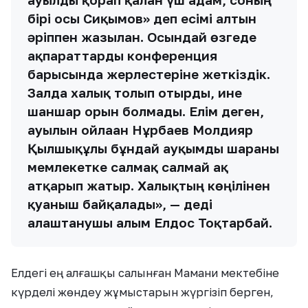
бірі осы Сиқымов» деп есімі алтын
әріппен жазылған. Осындай өзгеде
ақпараттарды конференция
барысында жерлестеріне жеткіздік.
Залда халық толып отырды, ине
шаншар орын болмады. Елім деген,
ауылын ойлаған Нұрбаев Молдияр
Қылшықұлы бұндай ауқымды шараны
мемлекетке салмақ салмай ақ
атқарып жатыр. Халықтың көңілінен
қуаныш байқалады», — деді
алаштанушы ғалым Елдос Тоқтарбай.
Елдегі ең алғашқы салынған Мамани мектебіне
күрделі жөндеу жұмыстарын жүргізіп берген,