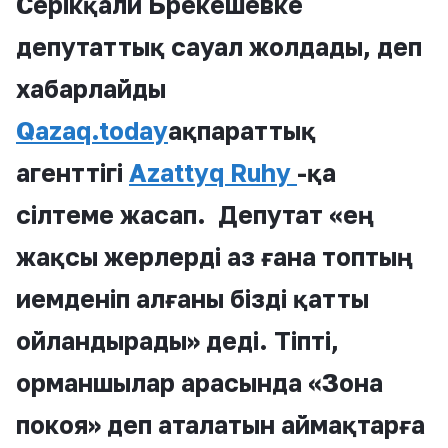
Серікқали Брекешевке
депутаттық сауал жолдады, деп
хабарлайды
Qazaq.today
ақпараттық
агенттігі
Azattyq Ruhy
-қа
сілтеме жасап. Депутат «ең
жақсы жерлерді аз ғана топтың
иемденіп алғаны бізді қатты
ойландырады» деді. Тіпті,
орманшылар арасында «Зона
покоя» деп аталатын аймақтарға