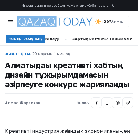
Информационное сообщение
Жарнама
Жоба туралы
+29°
Алматы
ектеу енгізіледі
•
«Артық кеттік!»: Танымал блогер Мөлд
СОҢҒЫ ЖАҢАЛЫҚ
29 маусым
·
1 мин оқу
ЖАҢАЛЫҚТАР
Алматыдағы креативті хабтың
дизайн тұжырымдамасын
әзірлеуге конкурс жарияланды
Алмас Жарасхан
Бөлісу:
@
Креативті индустрия жаһандық экономиканың ең