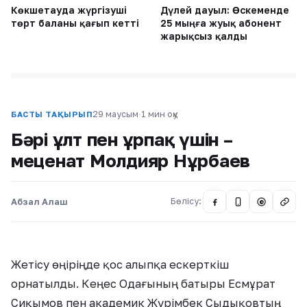
Көкшетауда жүргізуші
Дүлей дауыл: Өскеменде
төрт баланы қағып кетті
25 мыңға жуық абонент
жарықсыз қалды
29 маусым
·
1 мин оқу
БАСТЫ ТАҚЫРЫП
Бәрі ұлт пен ұрпақ үшін –
меценат Молдияр Нұрбаев
Абзал Алаш
Бөлісу:
@
Жетісу өңіріңде қос алыпқа ескерткіш
орнатылды. Кеңес Одағының батыры Есмұрат
Сиқымов пен академик Жүрімбек Сыдықовтың