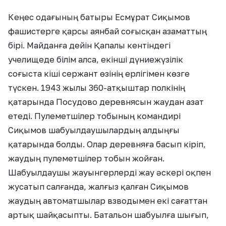
Кеңес одағының батыры Есмұрат Сиқымов
фашистерге қарсы аянбай соғысқан азаматтың
бірі. Майданға дейін Қапалы кентіндегі
учелищеде білім алса, екінші дүниежүзілік
соғыста кіші сержант өзінің ерлігімен көзге
түскен. 1943 жылы 360-атқыштар полкінің
қатарында Посудово деревнясын жаудан азат
етеді. Пулеметшілер тобының командирі
Сиқымов шабуылдаушылардың алдыңғы
қатарында болды. Олар деревняға басып кіріп,
жаудың пулеметшілер тобын жойған.
Шабуылдаушы жауынгерлерді жау әскері оқпен
жусатып салғанда, жалғыз қалған Сиқымов
жаудың автоматшылар взводымен екі сағаттан
артық шайқасыпты. Батальон шабуылға шығып,