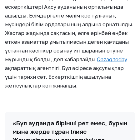
ескерткіштері Ақсу ауданының орталығында
ашылды. Есімдері елге мәлім қос тұлғаның
мүсіндері білім ордаларының алдына орнатылды.
Жастар жадында сақтасын, елге ерінбей еңбек
еткен азаматтар ұмытылмасын деген қағиданы
ұстанған кәсіпкер осынау игі шараның өтуіне
мұрындық болды, деп хабарлайды
Qazaq.today
ақпараттық агенттігі. Бұл әсіресе ақсулықтар
үшін тарихи сәт. Ескерткіштің ашылуына
жетісулықтар көп жиналды.
«Бұл ауданда бірінші рет емес, бұрын
мына жерде тұрған Ілияс
Жансүгіровтың ескерткішінде