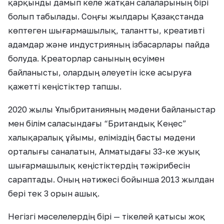
қарқынды дамып келе жатқан салаларының бірі
болып табылады. Соңғы жылдары Қазақстанда
көптеген шығармашылық, талантты, креативті
адамдар және индустрияның ізбасарлары пайда
болуда. Креаторлар санының өсуімен
байланысты, олардың әлеуетін іске асыруға
қажетті кеңістіктер тапшы.
2020 жылы Ұлыбританияның мәдени байланыстар
мен білім саласындағы “Британдық Кеңес”
халықаралық ұйымы, еліміздің басты мәдени
орталығы саналатын, Алматыдағы 33-ке жуық
шығармашылық кеңістіктердің тәжірибесін
сараптады. Оның нәтижесі бойынша 2013 жылдан
бері тек 3 орын ашық.
Негізгі мәселелердің бірі — тікелей қатысы жоқ