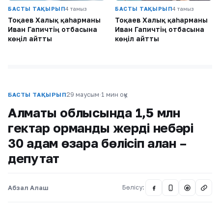
БАСТЫ ТАҚЫРЫП
4 тамыз
БАСТЫ ТАҚЫРЫП
4 тамыз
Тоқаев Халық қаһарманы
Тоқаев Халық қаһарманы
Иван Гапичтің отбасына
Иван Гапичтің отбасына
көңіл айтты
көңіл айтты
29 маусым
·
1 мин оқу
БАСТЫ ТАҚЫРЫП
Алматы облысында 1,5 млн
гектар орманды жерді небәрі
30 адам өзара бөлісіп алған –
депутат
Абзал Алаш
Бөлісу:
@