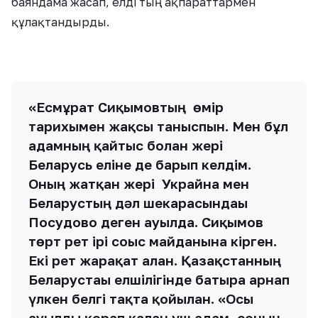
баяндама жасап, елді тың ақпараттармен
құлақтандырды.
«Есмұрат Сиқымовтың өмір
тарихымен жақсы таныспын. Мен бұл
адамның қайтыс болған жері
Беларусь еліне де барып келдім.
Оның жатқан жері Украйна мен
Беларустың дәл шекарасындағы
Посудово деген ауылда. Сиқымов
төрт рет ірі соғыс майданына кірген.
Екі рет жарақат алған. Қазақстанның
Беларустағы елшілігінде батырға арнап
үлкен белгі тақта қойылған. «Осы
ауылды қорғап қалған үш адам, соның