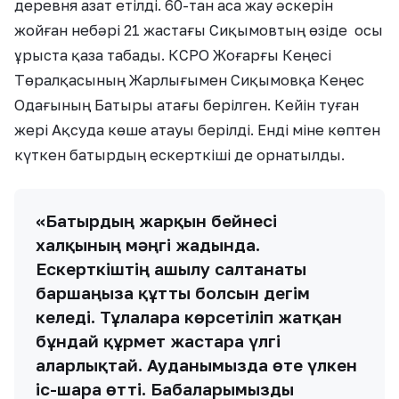
деревня азат етілді. 60-тан аса жау әскерін
жойған небәрі 21 жастағы Сиқымовтың өзіде осы
ұрыста қаза табады. КСРО Жоғарғы Кеңесі
Төралқасының Жарлығымен Сиқымовқа Кеңес
Одағының Батыры атағы берілген. Кейін туған
жері Ақсуда көше атауы берілді. Енді міне көптен
күткен батырдың ескерткіші де орнатылды.
«Батырдың жарқын бейнесі
халқының мәңгі жадында.
Ескерткіштің ашылу салтанаты
баршаңызға құтты болсын дегім
келеді. Тұлғаларға көрсетіліп жатқан
бұндай құрмет жастарға үлгі
аларлықтай. Ауданымызда өте үлкен
іс-шара өтті. Бабаларымызды