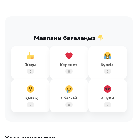
Мақаланы бағалаңыз
Жақсы
Керемет
Күлкілі
0
0
0
Қызық
Обал-ай
Ашулы
0
0
0