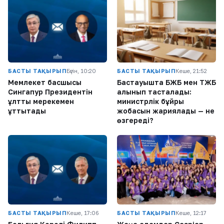
БАСТЫ ТАҚЫРЫП
Бүгін, 10:20
БАСТЫ ТАҚЫРЫП
Кеше, 21:52
Мемлекет басшысы
Бастауышта БЖБ мен ТЖБ
Сингапур Президентін
алынып тасталады:
ұлттық мерекемен
министрлік бұйрық
құттықтады
жобасын жариялады — не
өзгереді?
БАСТЫ ТАҚЫРЫП
Кеше, 17:06
БАСТЫ ТАҚЫРЫП
Кеше, 12:17