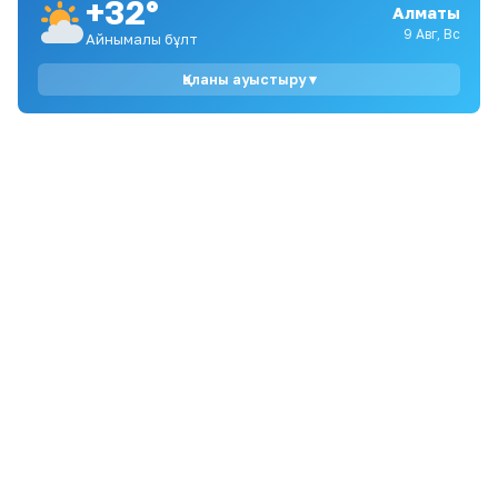
+32°
9
Әділет Зейнелдің анасы: 20 млн теңге —
Алматы
халық жинаған қаражат, мемлекеттік
9 Авг, Вс
Айнымалы бұлт
өтемақы емес
Қаланы ауыстыру ▾
10
Ақтаулық ана Жұлдыз Азанова Астанада
денсаулық сақтау министрімен кездесуді
талап етуде
Trending
1
5 көлікті соғып, қашып кеткен Астана тұрғыны 30
тәулікке қамалды
Жаңалықтар
2
Алтынай Жорабаева қызын ұзатып, тойдан кейін
ауырып қалғанын айтты
Шоу-бизнес
3
Айгүл Иманбаева сіңлісі Райханның ұзату тойын
жариялады
Шоу-бизнес
4
Сандуғаш Стамғазиева сахнаға оралып,