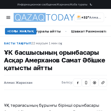
Информационное сообщение
Жарнама
Жоба туралы
+32°
Алматы
ан жеке өмірі туралы айтты
•
Шавкат Рахмоновтың отбасы 
СОҢҒЫ ЖАҢАЛЫҚ
22 маусым
·
1 мин оқу
БАСТЫ ТАҚЫРЫП
ҰҚК басшысының орынбасары
Асқар Амерханов Самат Әбішке
қатысты айтты
Алмас Жарасхан
Бөлісу:
@
ҰҚК төрағасының бұрынғы бірінші орынбасары