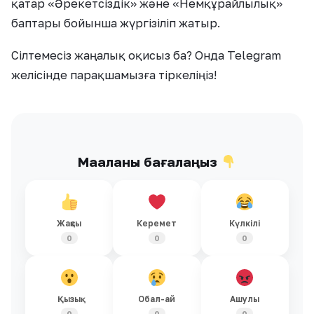
қатар «Әрекетсіздік» және «Немқұрайлылық»
баптары бойынша жүргізіліп жатыр.
Сілтемесіз жаңалық оқисыз ба? Онда Telegram
желісінде парақшамызға тіркеліңіз!
Мақаланы бағалаңыз
Жақсы
Керемет
Күлкілі
0
0
0
Қызық
Обал-ай
Ашулы
0
0
0