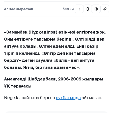
Алмас Жарасхан
Бөлісу:
@
«Заманбек (Нұрқаділов) өзін-өзі өлтірген жоқ.
Оны өлтіруге тапсырма берілді. Өлтірілді деп
айтуға болады. Өлген адам өлді. Енді қазір
тіріліп келмейді. «Өлтір деп кім тапсырма
берді?» деген сауалға «билік» деп айтуға
болады. Яғни, бір ғана адам емес»
.
Амангелді Шабдарбаев, 2006-2009 жылдары
ҰҚК төрағасы
Nege.kz сайтына берген
сұхбатында
айтылған.