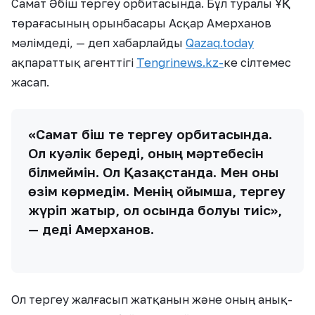
Самат Әбіш тергеу орбитасында. Бұл туралы ҰҚК
төрағасының орынбасары Асқар Амерханов
мәлімдеді, — деп хабарлайды
Qazaq.today
ақпараттық агенттігі
Tengrinews.kz-
ке сілтемес
жасап.
«Самат Әбіш те тергеу орбитасында.
Ол куәлік береді, оның мәртебесін
білмеймін. Ол Қазақстанда. Мен оны
өзім көрмедім. Менің ойымша, тергеу
жүріп жатыр, ол осында болуы тиіс»,
— деді Амерханов.
Ол тергеу жалғасып жатқанын және оның анық-