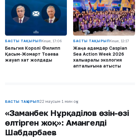
БАСТЫ ТАҚЫРЫП
Кеше, 17:06
БАСТЫ ТАҚЫРЫП
Кеше, 12:17
Бельгия Королі Филипп
Жаңа адамдар Caspian
Қасым-Жомарт Тоқаевқа
Sea Action Week 2026
жауап хат жолдады
халықаралық экология
апталығына қатысты
22 маусым
·
1 мин оқу
БАСТЫ ТАҚЫРЫП
«Заманбек Нұрқаділов өзін-өзі
өлтірген жоқ»: Амангелді
Шабдарбаев