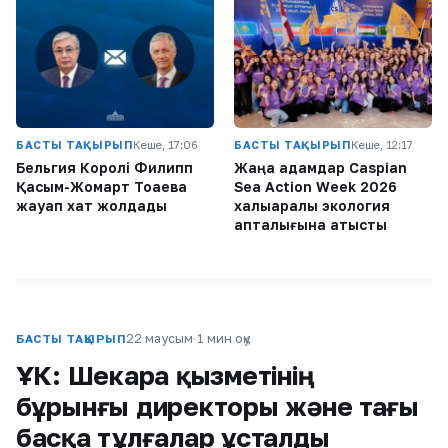
БАСТЫ ТАҚЫРЫП
Кеше, 17:06
БАСТЫ ТАҚЫРЫП
Кеше, 12:17
Бельгия Королі Филипп
Жаңа адамдар Caspian
Қасым-Жомарт Тоқаевқа
Sea Action Week 2026
жауап хат жолдады
халықаралық экология
апталығына қатысты
22 маусым
·
1 мин оқу
БАСТЫ ТАҚЫРЫП
ҰҚК: Шекара қызметінің
бұрынғы директоры және тағы
басқа тұлғалар ұсталды