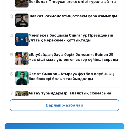
Бекболат Тілеухан жеке өмірі туралы айтты
3
Шавкат Рахмоновтың отбасы қара жамылды
4
Мемлекет басшысы Сингапур Президентін
ұлттық мерекемен құттықтады
5
«Елубайдың бауы берік болсын»: Өзінен 25
жас кіші қызға үйленген актер сүйінші сұрады
6
Самат Смақов «Атырау» футбол клубының
бас бапкері болып тағайындалды
7
Ақтау тұрғындары ірі алаяқтық схемасына
қатысты ұжымдық өтініш жолдады
Барлық жазбалар
8
Алматыда полиция баланы қауіпті жағдайдан
құтқарды