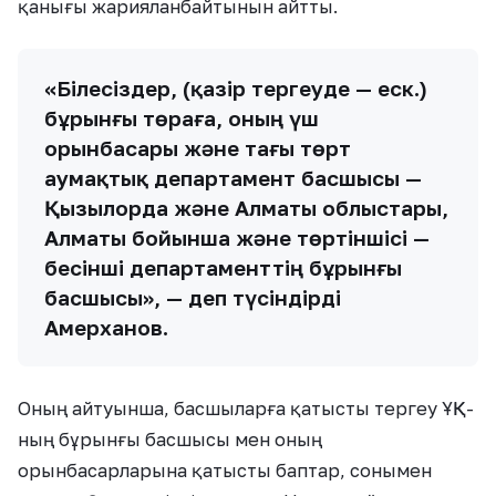
қанығы жарияланбайтынын айтты.
«Білесіздер, (қазір тергеуде — еск.)
бұрынғы төраға, оның үш
орынбасары және тағы төрт
аумақтық департамент басшысы —
Қызылорда және Алматы облыстары,
Алматы бойынша және төртіншісі —
бесінші департаменттің бұрынғы
басшысы», — деп түсіндірді
Амерханов.
Оның айтуынша, басшыларға қатысты тергеу ҰҚК-
ның бұрынғы басшысы мен оның
орынбасарларына қатысты баптар, сонымен