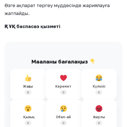
Өзге ақпарат тергеу мүддесінде жариялауға
жатпайды.
ҚР ҰҚК баспасөз қызметі
Мақаланы бағалаңыз
Жақсы
Керемет
Күлкілі
0
0
0
Қызық
Обал-ай
Ашулы
0
0
0