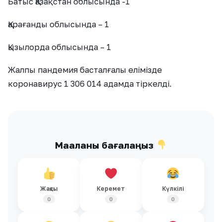
Батыс Қазақстан облысында -1
Қарағанды облысында – 1
Қызылорда облысында – 1
Жалпы пандемия басталғалы елімізде
коронавирус 1 306 014 адамда тіркелді.
Мақаланы бағалаңыз
Жақсы
Керемет
Күлкілі
0
0
0