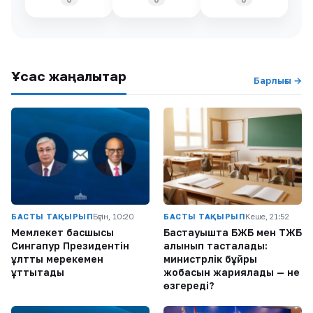
Ұқсас жаңалықтар
Барлығы →
БАСТЫ ТАҚЫРЫП
Бүгін, 10:20
БАСТЫ ТАҚЫРЫП
Кеше, 21:52
Мемлекет басшысы
Бастауышта БЖБ мен ТЖБ
Сингапур Президентін
алынып тасталады:
ұлттық мерекемен
министрлік бұйрық
құттықтады
жобасын жариялады — не
өзгереді?