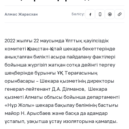
Алмас Жарасхан
Бөлісу:
@
2022 жылғы 22 маусымда Ұлттық қауіпсіздік
комитеті Қазақстан-Қытай шекара бекеттерінде
анықталған билікті асыра пайдалану фактілері
бойынша жүргізіп жатқан сотқа дейінгі тергеу
шеңберінде бұрынғы ҰҚК Төрағасының
орынбасары – Шекара қызметінің директоры
генерал-лейтенант Д.А. Ділманов, Шекара
қызметі Алматы облысы бойынша департаменті
«Нұр Жолы» шекара бақылау бөлімінің бастығы
майор Н. Арысбаев және басқа да адамдар
ұсталып, уақытша ұстау изоляторына қамалды.