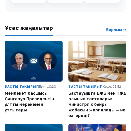
Ұқсас жаңалықтар
Барлығы →
БАСТЫ ТАҚЫРЫП
Бүгін, 10:20
БАСТЫ ТАҚЫРЫП
Кеше, 21:52
Мемлекет басшысы
Бастауышта БЖБ мен ТЖБ
Сингапур Президентін
алынып тасталады:
ұлттық мерекемен
министрлік бұйрық
құттықтады
жобасын жариялады — не
өзгереді?