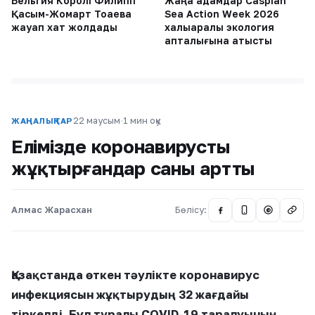
Бельгия Королі Филипп
Жаңа адамдар Caspian
Қасым-Жомарт Тоқаевқа
Sea Action Week 2026
жауап хат жолдады
халықаралық экология
апталығына қатысты
22 маусым
·
1 мин оқу
ЖАҢАЛЫҚТАР
Елімізде коронавирусты
жұқтырғандар саны артты
Алмас Жарасхан
Бөлісу:
@
Қазақстанда өткен тәулікте коронавирус
инфекциясын жұқтырудың 32 жағдайы
тіркелді. Бұл туралы COVID-19 таралуының