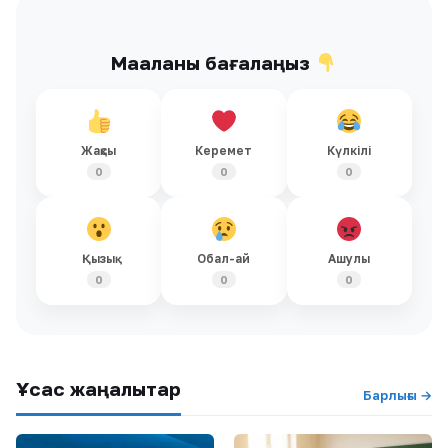
Мақаланы бағалаңыз
Жақсы
Керемет
Күлкілі
0
0
0
Қызық
Обал-ай
Ашулы
0
0
0
Ұқсас жаңалықтар
Барлығы →