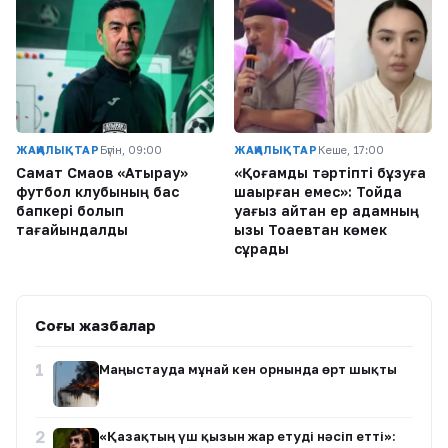
ЖАҢАЛЫҚТАР
Бүгін, 09:00
ЖАҢАЛЫҚТАР
Кеше, 17:00
Самат Смақов «Атырау»
«Қоғамдық тәртіпті бұзуға
футбол клубының бас
шақырған емес»: Тойда
бапкері болып
уағыз айтқан ер адамның
тағайындалды
қызы Тоқаевтан көмек
сұрады
Соңғы жазбалар
1
Маңғыстауда мұнай кен орнында өрт шықты
2
«Қазақтың үш қызын жар етуді нәсіп етті»: