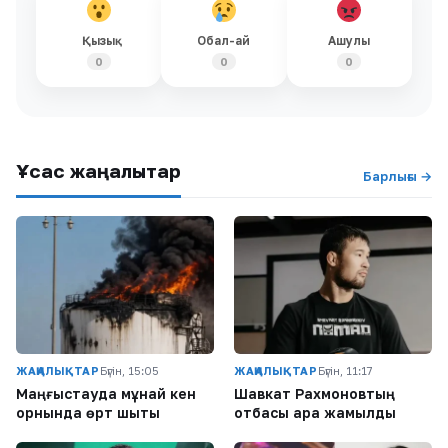
Қызық
Обал-ай
Ашулы
0
0
0
Ұқсас жаңалықтар
Барлығы →
ЖАҢАЛЫҚТАР
Бүгін, 15:05
ЖАҢАЛЫҚТАР
Бүгін, 11:17
Маңғыстауда мұнай кен
Шавкат Рахмоновтың
орнында өрт шықты
отбасы қара жамылды