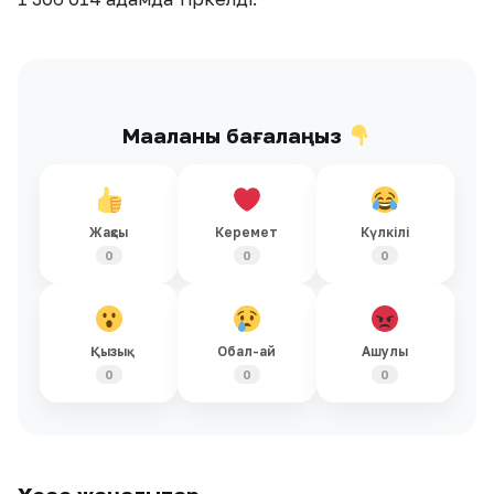
Мақаланы бағалаңыз
Жақсы
Керемет
Күлкілі
0
0
0
Қызық
Обал-ай
Ашулы
0
0
0