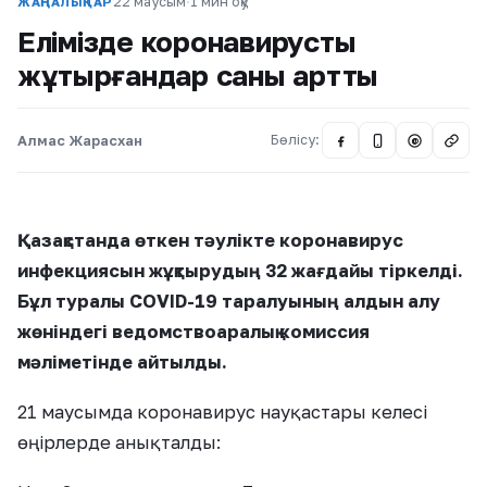
22 маусым
·
1 мин оқу
ЖАҢАЛЫҚТАР
Елімізде коронавирусты
жұқтырғандар саны артты
Алмас Жарасхан
Бөлісу:
@
Қазақстанда өткен тәулікте коронавирус
инфекциясын жұқтырудың 32 жағдайы тіркелді.
Бұл туралы COVID-19 таралуының алдын алу
жөніндегі ведомствоаралық комиссия
мәліметінде айтылды.
21 маусымда коронавирус науқастары келесі
өңірлерде анықталды: