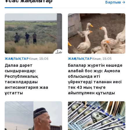
Ұқсас жаңалықтар
Барлығы →
ЖАҢАЛЫҚТАР
Кеше, 18:06
ЖАҢАЛЫҚТАР
Кеше, 18:05
Далаға дәрет
Балалар жүретін көшеде
сындырғандар:
алабай бос жүр: Ақмола
Республикалық
облысында иті
тасжолдардағы
үйректерді таланған иесі
антисанитария жаға
тек 43 мың теңге
ұстатты
айыппұлмен құтылды