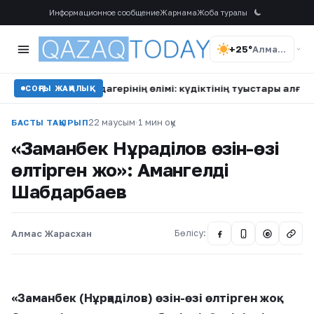
Информационное сообщение
Жарнама
Жоба туралы
+25°
Алматы
 полиция ардагерінің өлімі: күдіктінің туыстары алғаш рет с
СОҢҒЫ ЖАҢАЛЫҚ
22 маусым
·
1 мин оқу
БАСТЫ ТАҚЫРЫП
«Заманбек Нұрқаділов өзін-өзі
өлтірген жоқ»: Амангелді
Шабдарбаев
Алмас Жарасхан
Бөлісу:
@
«Заманбек (Нұрқаділов) өзін-өзі өлтірген жоқ.