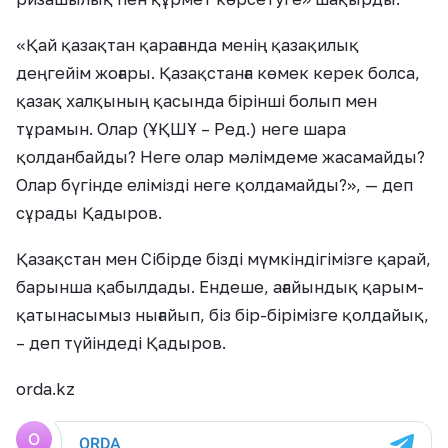
«Қай қазақтан қарағанда менің қазақилық
деңгейім жоғары. Қазақстанға көмек керек болса,
қазақ халқының қасында бірінші болып мен
тұрамын. Олар (ҰҚШҰ – Ред.) неге шара
қолданбайды? Неге олар мәлімдеме жасамайды?
Олар бүгінде елімізді неге қолдамайды?», — деп
сұрады Қадыров.
Қазақстан мен Сібірде бізді мүмкіндігімізге қарай,
барынша қабылдады. Ендеше, ағайындық қарым-
қатынасымыз нығайып, біз бір-бірімізге қолдайық,
– деп түйіндеді Қадыров.
orda.kz