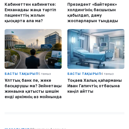
Кабинеттен кабинетке:
Президент «Бәйтерек»
Емханадағы жаңа тәртіп
холдингінің басшысын
пациенттің жолын
қабылдап, даму
қысқарта ала ма?
жоспарларын тыңдады
БАСТЫ ТАҚЫРЫП
5 тамыз
БАСТЫ ТАҚЫРЫП
4 тамыз
Ұлттық банк пе, жеке
Тоқаев Халық қаһарманы
басқарушы ма? Зейнетақы
Иван Гапичтің отбасына
жинағына қатысты шешім
көңіл айтты
енді әркімнің өз мойнында