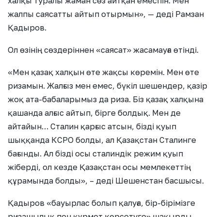
халқы туралы жаман сөз айтқан емеспін. Мен
жалпы саясатты айтып отырмын», — деді Рамзан
Қадыров.
Ол өзінің сөздеріннен «саясат» жасамауға өтінді.
«Мен қазақ халқын өте жақсы көремін. Мен өте
ризамын. Жалғыз мен емес, бүкіл шешендер, қазір
жоқ ата-бабаларымыз да риза. Біз қазақ халқына
қашанда алғыс айтып, бірге болдық. Мен де
айтайын… Сталин қарғыс атсын, бізді қуып
шыққанда КСРО болды, ал Қазақстан Сталинге
бағынды. Ал бізді осы сталиндік режим қуып
жіберді, ол кезде Қазақстан осы мемлекеттің
құрамында болды», – деді Шешенстан басшысы.
Қадыров «бауырлас болып қалуға, бір-бірімізге
ризашылық пен құрмет көрсетуге» шақырды.