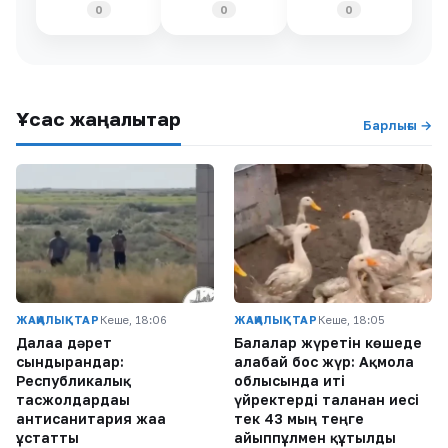
0
0
0
Ұқсас жаңалықтар
Барлығы →
ЖАҢАЛЫҚТАР
Кеше, 18:06
ЖАҢАЛЫҚТАР
Кеше, 18:05
Далаға дәрет
Балалар жүретін көшеде
сындырғандар:
алабай бос жүр: Ақмола
Республикалық
облысында иті
тасжолдардағы
үйректерді таланған иесі
антисанитария жаға
тек 43 мың теңге
ұстатты
айыппұлмен құтылды