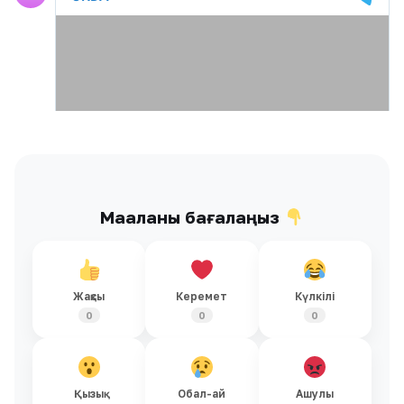
Мақаланы бағалаңыз
Жақсы
Керемет
Күлкілі
0
0
0
Қызық
Обал-ай
Ашулы