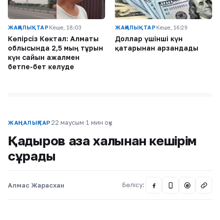
ЖАҢАЛЫҚТАР
Кеше, 18:03
ЖАҢАЛЫҚТАР
Кеше, 16:29
Көпірсіз Көктaл: Алматы
Доллар үшінші күн
облысында 2,5 мың тұрғын
қатарынан арзандады
күн сайын ажалмен
бетпе-бет келуде
22 маусым
·
1 мин оқу
ЖАҢАЛЫҚТАР
Қадыров қазақ халқынан кешірім
сұрады
Алмас Жарасхан
Бөлісу:
@