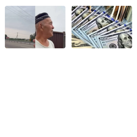
ЖАҢАЛЫҚТАР
Кеше, 18:03
ЖАҢАЛЫҚТАР
Кеше, 16:29
Көпірсіз Көктaл: Алматы
Доллар үшінші күн
облысында 2,5 мың тұрғын
қатарынан арзандады
күн сайын ажалмен
бетпе-бет келуде
Соңғы жазбалар
1
«Шал тілінен тапты»: Роза Әлқожа өзін
кінәлағандарға жауап берді
2
Алматыда полиция ардагерінің өлімі: