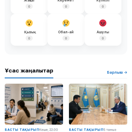
Жақсы
Керемет
Күлкілі
0
0
0
Қызық
Обал-ай
Ашулы
0
0
0
Ұқсас жаңалықтар
Барлығы →
БАСТЫ ТАҚЫРЫП
Кеше, 22:30
БАСТЫ ТАҚЫРЫП
5 тамыз