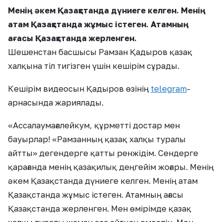
Менің әкем Қазақстанда дүниеге келген. Менің
атам Қазақстанда жұмыс істеген. Атамның
ағасы Қазақстанда жерленген.
Шешенстан басшысы Рамзан Қадыров қазақ
халқына тіл тигізген үшін кешірім сұрады.
Кешірім видеосын Қадыров өзінің
telegram
-
арнасында жариялады.
«Ассалаумағалейкум, құрметті достар мен
бауырлар! «Рамзанның қазақ халқы туралы
айтты» дегендерге қатты ренжідім. Сендерге
қарағанда менің қазақилық деңгейім жоғары. Менің
әкем Қазақстанда дүниеге келген. Менің атам
Қазақстанда жұмыс істеген. Атамның ағасы
Қазақстанда жерленген. Мен өмірімде қазақ