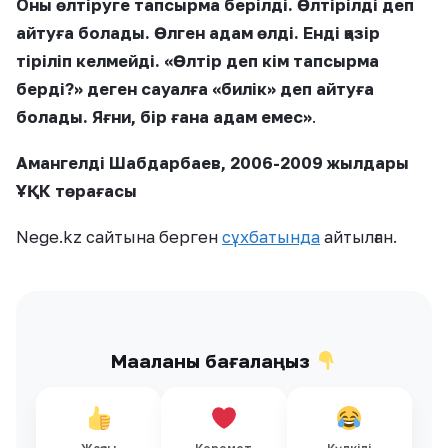
Оны өлтіруге тапсырма берілді. Өлтірілді деп
айтуға болады. Өлген адам өлді. Енді қазір
тіріліп келмейді. «Өлтір деп кім тапсырма
берді?» деген сауалға «билік» деп айтуға
болады. Яғни, бір ғана адам емес»
.
Амангелді Шабдарбаев, 2006-2009 жылдары
ҰҚК төрағасы
Nege.kz сайтына берген
сұхбатында
айтылған.
Мақаланы бағалаңыз