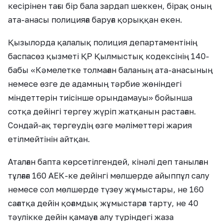
кесірінен тағы бір бала зардап шеккен, бірақ оның
ата-анасы полицияға баруға қорыққан екен.
Қызылорда қалалық полиция департаментінің
баспасөз қызметі ҚР Қылмыстық кодексінің 140-
бабы «Кәмелетке толмаған баланың ата-анасының
немесе өзге де адамның тәрбие жөніндегі
міндеттерін тиісінше орындамауы» бойынша
сотқа дейінгі тергеу жүріп жатқанын растаған.
Сондай-ақ тергеудің өзге мәліметтері жария
етілмейтінін айтқан.
Аталған бапта көрсетілгендей, кінәлі деп танылған
тұлғаға 160 АЕК-ке дейінгі мөлшерде айыппұл салу
немесе сол мөлшерде түзеу жұмыстары, не 160
сағатқа дейін қоғамдық жұмыстарға тарту, не 40
тәулікке дейін қамауға алу түріндегі жаза