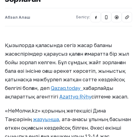
Абзал Алаш
Бөлісу:
@
Қызылорда қаласында сегіз жасар баланы
жасөспірімдер қараусыз қалған ғимаратта бір жыл
бойы зорлап келген. Бұл сұмдық жайт зорланған
бала өзі інісіне оғаш әрекет көрсетіп, жыныстық
қатынасқа мәжбүрлеп жатқан сәтте кездейсоқ
белгілі болған, деп
Qazaq.today
хабарлайды
ақпараттық агенттігі
Azattyq Rýhy
сілтеме жасап.
«НеМолчи.kz» қорының жетекшісі Дина
Таңсәрінің
жазуынша
, ата-анасы ұлының басынан
өткен оқиғасын кездейсоқ білген. Әкесі екінші
сыныпқа енді ғана көшкен ұлын 12-14 жас