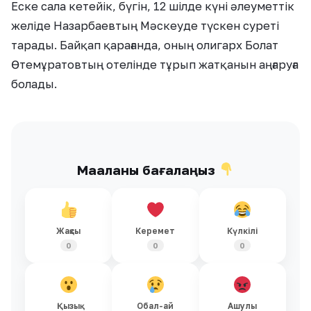
Еске сала кетейік, бүгін, 12 шілде күні әлеуметтік
желіде Назарбаевтың Мәскеуде түскен суреті
тарады. Байқап қарағанда, оның олигарх Болат
Өтемұратовтың отелінде тұрып жатқанын аңғаруға
болады.
Мақаланы бағалаңыз
Жақсы
Керемет
Күлкілі
0
0
0
Қызық
Обал-ай
Ашулы