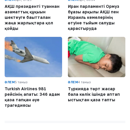
АҚШ президенті туғаннан
Иран парламенті Ормуз
азаматтық құқығын
бұғазы арқылы АҚШ пен
шектеуге бағытталған
Израиль кемелерінің
жаңа жарлықтарға қол
өтуіне тыйым салуды
қойды
қарастыруда
ӘЛЕМ
5 тамыз
ӘЛЕМ
4 тамыз
Turkish Airlines 981
Түркияда төрт жасар
рейсінің апаты: 346 адам
бала көлік ішінде аптап
қаза тапқан әуе
ыстықтан қаза тапты
трагедиясы