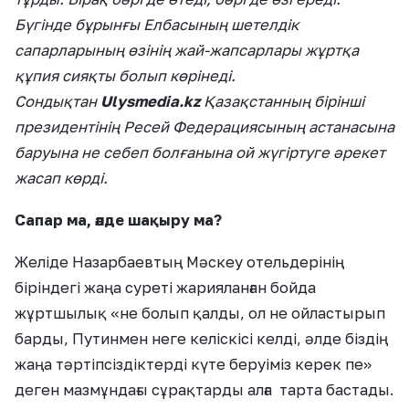
Бүгінде бұрынғы Елбасының шетелдік
сапарларының өзінің жай-жапсарлары жұртқа
құпия сияқты болып көрінеді.
Сондықтан
Ulysmedia.kz
Қазақстанның бірінші
президентінің Ресей Федерациясының астанасына
баруына не себеп болғанына ой жүгіртуге әрекет
жасап көрді.
Сапар ма, әлде шақыру ма?
Желіде Назарбаевтың Мәскеу отельдерінің
біріндегі жаңа суреті жарияланған бойда
жұртшылық «не болып қалды, ол не ойластырып
барды, Путинмен неге келіскісі келді, әлде біздің
жаңа тәртіпсіздіктерді күте беруіміз керек пе»
деген мазмұндағы сұрақтарды алға тарта бастады.