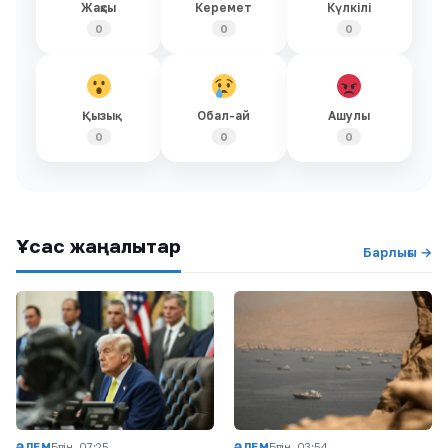
Жақсы
Керемет
Күлкілі
0
0
0
Қызық
Обал-ай
Ашулы
0
0
0
Ұқсас жаңалықтар
Барлығы →
ӘЛЕМ
Бүгін, 07:25
ӘЛЕМ
Бүгін, 03:54