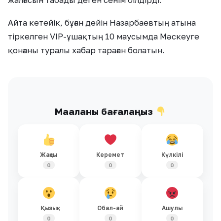
жалғасын табады деген сенім білдірді.
Айта кетейік, бұған дейін Назарбаевтың атына
тіркелген VIP-ұшақтың 10 маусымда Мәскеуге
қонғаны туралы хабар тараған болатын.
Мақаланы бағалаңыз
Жақсы
Керемет
Күлкілі
0
0
0
Қызық
Обал-ай
Ашулы
0
0
0