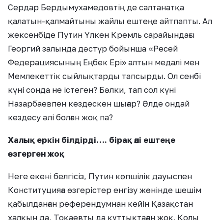
Сердар Бердымухамедовтің де салтанатқа
қалатын-қалмайтыны жайлы ештеңе айтпапты. Ал
жексенбіде Путин Үлкен Кремль сарайындағы
Георгий залында дәстүр бойынша «Ресей
Федерациясының Еңбек Ері» алтын медалі мен
Мемлекеттік сыйлықтарды тапсырды. Ол сенбі
күні сонда не істеген? Бәлки, тап сол күні
Назарбаевпен кездескен шығар? Әлде ондай
кездесу әлі болған жоқ па?
Халық еркін білдірді…. бірақ әлі ештеңе
өзгерген жоқ
Неге екені белгісіз, Путин көпшілік дауыспен
Конституцияға өзгерістер енгізу жөнінде шешім
қабылданған референдумнан кейін Қазақстан
халқын да, Тоқаевты да құттықтаған жоқ. Қолы