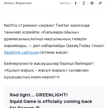
Алмас Жарасхан
Бөлісу:
@
Netflix стриминг-сервисі Twitter желісінде
танымал корейлік «Кальмара ойыны»
драмасының екінші маусымының тизерін
жариялады, — деп хабарлайды Qazaq.Today тілшісі
Deadline сайтына
сілтеме жасап .
Бейнероликте жасаушылар бірінші бөлімдегі
«Қызыл жарық – жасыл жарық» сынағынан
қуыршақтың көзін көрсетті.
Red light… GREENLIGHT!
Squid Game is officially coming back
for Season 2!