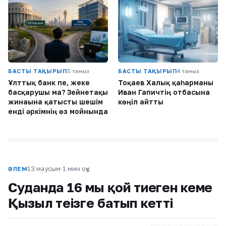
БАСТЫ ТАҚЫРЫП
5 тамыз
БАСТЫ ТАҚЫРЫП
4 тамыз
Ұлттық банк пе, жеке
Тоқаев Халық қаһарманы
басқарушы ма? Зейнетақы
Иван Гапичтің отбасына
жинағына қатысты шешім
көңіл айтты
енді әркімнің өз мойнында
13 маусым
·
1 мин оқу
ӘЛЕМ
Суданда 16 мың қой тиеген кеме
Қызыл теңізге батып кетті