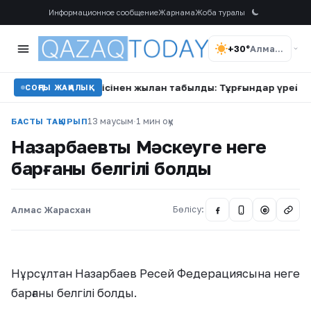
Информационное сообщение
Жарнама
Жоба туралы
+30°
Алматы
 кіреберісінен жылан табылды: Тұрғындар үрей үстінде
•
СОҢҒЫ ЖАҢАЛЫҚ
13 маусым
·
1 мин оқу
БАСТЫ ТАҚЫРЫП
Назарбаевтың Мәскеуге неге
барғаны белгілі болды
Алмас Жарасхан
Бөлісу:
@
Нұрсұлтан Назарбаев Ресей Федерациясына неге
барғаны белгілі болды.