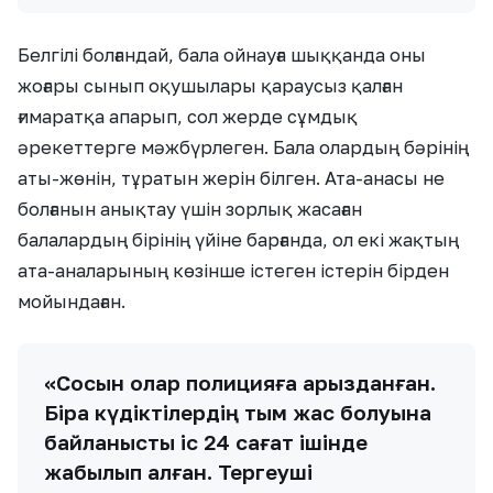
Белгілі болғандай, бала ойнауға шыққанда оны
жоғары сынып оқушылары қараусыз қалған
ғимаратқа апарып, сол жерде сұмдық
әрекеттерге мәжбүрлеген. Бала олардың бәрінің
аты-жөнін, тұратын жерін білген. Ата-анасы не
болғанын анықтау үшін зорлық жасаған
балалардың бірінің үйіне барғанда, ол екі жақтың
ата-аналарының көзінше істеген істерін бірден
мойындаған.
«Сосын олар полицияға арызданған.
Бірақ күдіктілердің тым жас болуына
байланысты іс 24 сағат ішінде
жабылып қалған. Тергеуші