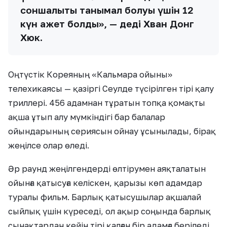
соншалықты танымал болуы үшін 12
күн қажет болды», — деді Хван Донг
Хюк.
Оңтүстік Кореяның «Кальмара ойыны»
телехикаясы — қазіргі Сеулде түсірілген тірі қалу
триллері. 456 адамнан тұратын топқа қомақты
ақша ұтып алу мүмкіндігі бар балалар
ойындарының сериясын ойнау ұсынылады, бірақ
жеңілсе олар өледі.
Әр раунд жеңілгендерді өлтірумен аяқталатын
ойынға қатысуға келіскен, қарызы көп адамдар
туралы фильм. Барлық қатысушылар ақшалай
сыйлық үшін күреседі, ол ақыр соңында барлық
сынақтардан кейін тірі қалған бір адамға беріледі.