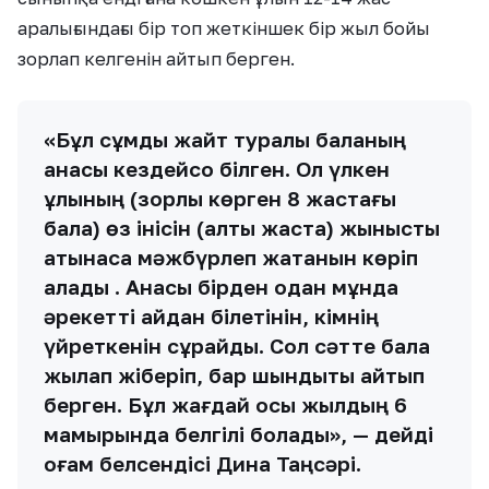
аралығындағы бір топ жеткіншек бір жыл бойы
зорлап келгенін айтып берген.
«Бұл сұмдық жайт туралы баланың
анасы кездейсоқ білген. Ол үлкен
ұлының (зорлық көрген 8 жастағы
бала) өз інісін (алты жаста) жыныстық
қатынасқа мәжбүрлеп жатқанын көріп
қалады . Анасы бірден одан мұнда
әрекетті қайдан білетінін, кімнің
үйреткенін сұрайды. Сол сәтте бала
жылап жіберіп, бар шындықты айтып
берген. Бұл жағдай осы жылдың 6
мамырында белгілі болады», — дейді
қоғам белсендісі Дина Таңсәрі.