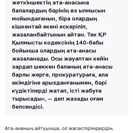
жеткіншектің ата-анасына
балалардың бәрінің өз қылмысын
мойындағанын, бірақ олардың
кішкентай екені ескеріліп,
жазаланбайтынын айтқан. Тек ҚР
Қылмыстық кодексінің 140-бабы
бойынша олардың ата-анасы
жазаланады. Осы жауаптан кейін
зардап шеккен баланың ата-анасы
барлық жерге, прокуратураға, қала
әкімдігіне арызданғанымен, бәрі
күдіктілерді жақтап, істі жабуға
тырысады», — деп жазады қоғам
белсендісі.
Ата-ананың айтуынша, ол жасөспірімдердің