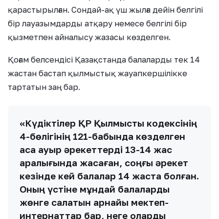
қарастырылған. Сондай-ақ үш жылға дейін белгілі
бір лауазымдарды атқару немесе белгілі бір
қызметпен айналысу жазасы көзделген.
Қоғам белсендісі Қазақстанда балаларды тек 14
жастан бастап қылмыстық жауапкершілікке
тартатын заң бар.
«Күдіктілер ҚР Қылмыстық кодексінің
4-бөлігінің 121-бабында көзделген
аса ауыр әрекеттерді 13-14 жас
аралығында жасаған, соңғы әрекет
кезінде кей балалар 14 жаста болған.
Оның үстіне мұндай балаларды
жөнге салатын арнайы мектеп-
интернаттар бар, неге оларды