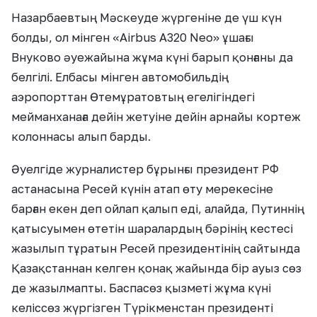
Назарбаевтың Мәскеуде жүргеніне де үш күн
болды, ол мінген «Airbus A320 Neo» ұшағы
Внуково әуежайына жұма күні барып қонғаны да
белгілі. Елбасы мінген автомобильдің
аэропорттан Өтемұратовтың егелігіндегі
мейманханаға дейін жетуіне дейін арнайы кортеж
колоннасы алып барды.
Әуелгіде журналистер бұрынғы президент РФ
астанасына Ресей күнін атап өту мерекесіне
барған екен деп ойлап қалып еді, алайда, Путиннің
қатысуымен өтетін шаралардың бәрінің кестесі
жазылып тұратын Ресей президентінің сайтында
Қазақстаннан келген қонақ жайында бір ауыз сөз
де жазылмапты. Баспасөз қызметі жұма күні
келіссөз жүргізген Түрікменстан президенті