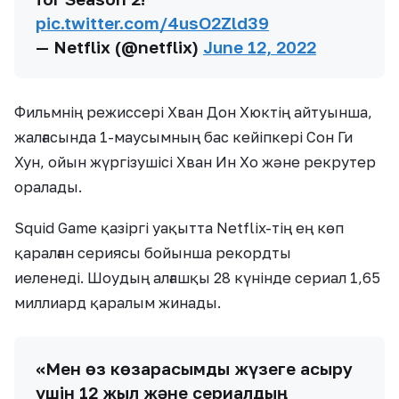
pic.twitter.com/4usO2Zld39
— Netflix (@netflix)
June 12, 2022
Фильмнің режиссері Хван Дон Хюктің айтуынша,
жалғасында 1-маусымның бас кейіпкері Сон Ги
Хун, ойын жүргізушісі Хван Ин Хо және рекрутер
оралады.
Squid Game қазіргі уақытта Netflix-тің ең көп
қаралған сериясы бойынша рекордты
иеленеді. Шоудың алғашқы 28 күнінде сериал 1,65
миллиард қаралым жинады.
«Мен өз көзқарасымды жүзеге асыру
үшін 12 жыл және сериалдың