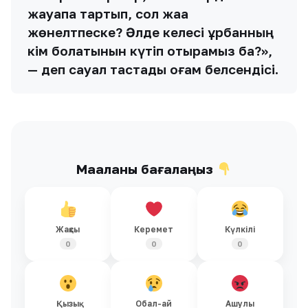
жауапқа тартып, сол жаққа
жөнелтпеске? Әлде келесі құрбанның
кім болатынын күтіп отырамыз ба?»,
— деп сауал тастады қоғам белсендісі.
Мақаланы бағалаңыз
Жақсы
Керемет
Күлкілі
0
0
0
Қызық
Обал-ай
Ашулы