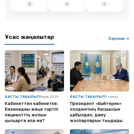
0
0
0
Ұқсас жаңалықтар
Барлығы →
БАСТЫ ТАҚЫРЫП
Кеше, 22:30
БАСТЫ ТАҚЫРЫП
5 тамыз
Кабинеттен кабинетке:
Президент «Бәйтерек»
Емханадағы жаңа тәртіп
холдингінің басшысын
пациенттің жолын
қабылдап, даму
қысқарта ала ма?
жоспарларын тыңдады