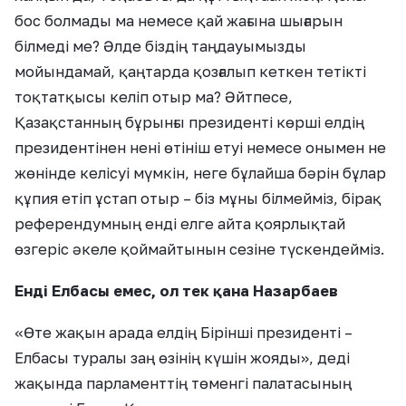
бос болмады ма немесе қай жағына шығарын
білмеді ме? Әлде біздің таңдауымызды
мойындамай, қаңтарда қозғалып кеткен тетікті
тоқтатқысы келіп отыр ма? Әйтпесе,
Қазақстанның бұрынғы президенті көрші елдің
президентінен нені өтініш етуі немесе онымен не
жөнінде келісуі мүмкін, неге бұлайша бәрін бұлар
құпия етіп ұстап отыр – біз мұны білмейміз, бірақ
референдумның енді елге айта қоярлықтай
өзгеріс әкеле қоймайтынын сезіне түскендейміз.
Енді Елбасы емес, ол тек қана Назарбаев
«Өте жақын арада елдің Бірінші президенті –
Елбасы туралы заң өзінің күшін жояды», деді
жақында парламенттің төменгі палатасының