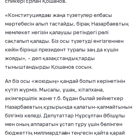
спикері Ерлан Қошанов.
«Конституциядағы жаңа түзетулер елбасы
мәртебесін алып тастайды, бірақ Назарбаевтың
мемлекет негізін қалаушы ретіндегі рөлі
сақталып қалады. Біз осы түзетуді енгізгеннен
кейін бірінші президент туралы заң да күшін
жояды», – деп қазақстандықтарды
тыныштандырды Қошанов сосын.
Ал біз осы «жоюдың» қандай болып көрінетінін
күтіп жүрміз. Мысалы, ұшақ, кітапхана,
әкімгершілік және т.б. бұдан былай зейнеткер
Назарбаевтың құзырында қалатын-қалмайтынын
білгіміз келеді. Депутаттар Нұрсұлтан Әбішұлы
мен оның аппаратын ұстап тұру үшін бөлінген
бюджеттің миллиардтаған теңгесін қайта қарай