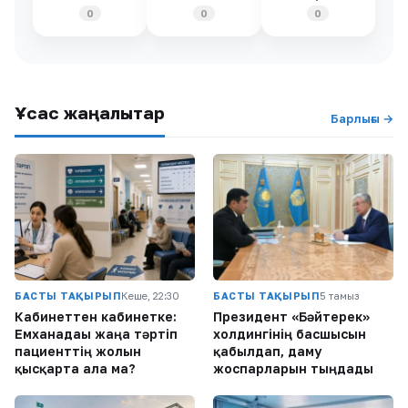
0
0
0
Ұқсас жаңалықтар
Барлығы →
БАСТЫ ТАҚЫРЫП
Кеше, 22:30
БАСТЫ ТАҚЫРЫП
5 тамыз
Кабинеттен кабинетке:
Президент «Бәйтерек»
Емханадағы жаңа тәртіп
холдингінің басшысын
пациенттің жолын
қабылдап, даму
қысқарта ала ма?
жоспарларын тыңдады