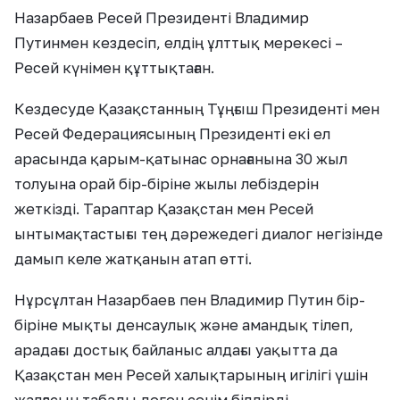
Назарбаев Ресей Президенті Владимир
Путинмен кездесіп, елдің ұлттық мерекесі –
Ресей күнімен құттықтаған.
Кездесуде Қазақстанның Тұңғыш Президенті мен
Ресей Федерациясының Президенті екі ел
арасында қарым-қатынас орнағанына 30 жыл
толуына орай бір-біріне жылы лебіздерін
жеткізді. Тараптар Қазақстан мен Ресей
ынтымақтастығы тең дәрежедегі диалог негізінде
дамып келе жатқанын атап өтті.
Нұрсұлтан Назарбаев пен Владимир Путин бір-
біріне мықты денсаулық және амандық тілеп,
арадағы достық байланыс алдағы уақытта да
Қазақстан мен Ресей халықтарының игілігі үшін