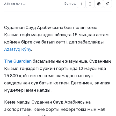
Абзал Алаш
Бөлісу:
@
Суданнан Сауд Арабиясына бағыт алған кеме
Қызыл теңіз маңындағы айлақта 15 мыңнан астам
қоймен бірге суға батып кетті, деп хабарлайды
Azattyq Rýhy
.
The Guardian
басылымының жазуынша, Суданның
Қызыл теңіздегі Суакин портында 12 маусымда
15 800 қой тиеген кеме шамадан тыс жүк
салдарынан суға батып кеткен. Дегенмен, экипаж
мүшелері аман қалды.
Кеме малды Суданнан Сауд Арабиясына
экспорттаған. Кеме борты небәрі тоғыз мың мал