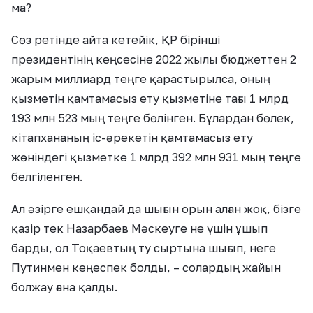
ма?
Сөз ретінде айта кетейік, ҚР бірінші
президентінің кеңсесіне 2022 жылы бюджеттен 2
жарым миллиард теңге қарастырылса, оның
қызметін қамтамасыз ету қызметіне тағы 1 млрд
193 млн 523 мың теңге бөлінген. Бұлардан бөлек,
кітапхананың іс-әрекетін қамтамасыз ету
жөніндегі қызметке 1 млрд 392 млн 931 мың теңге
белгіленген.
Ал әзірге ешқандай да шығын орын алған жоқ, бізге
қазір тек Назарбаев Мәскеуге не үшін ұшып
барды, ол Тоқаевтың ту сыртына шығып, неге
Путинмен кеңеспек болды, – солардың жайын
болжау ғана қалды.