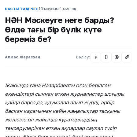
13 маусым
·
1 мин оқу
БАСТЫ ТАҚЫРЫП
НӘН Мәскеуге неге барды?
Әлде тағы бір бүлік күте
береміз бе?
Алмас Жарасхан
Бөлісу:
@
Жақында ғана Назарбаевты оған берілген
екендіктері сыннан өткен журналистер шоғыры
қайда барса да, қаумалап алып жүрді, әрбір
басқан қадамынан кейін жаңалықтар тасқыны
желісіне ол жайында кураторлардың
тексерулерінен өткен ақпарлар саулап түсіп
тұрды. Бірақ бәрі де өтеді, бәрі де өзгереді.