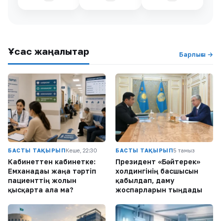
Ұқсас жаңалықтар
Барлығы →
БАСТЫ ТАҚЫРЫП
Кеше, 22:30
БАСТЫ ТАҚЫРЫП
5 тамыз
Кабинеттен кабинетке:
Президент «Бәйтерек»
Емханадағы жаңа тәртіп
холдингінің басшысын
пациенттің жолын
қабылдап, даму
қысқарта ала ма?
жоспарларын тыңдады