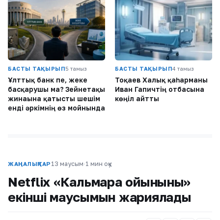
БАСТЫ ТАҚЫРЫП
5 тамыз
БАСТЫ ТАҚЫРЫП
4 тамыз
Ұлттық банк пе, жеке
Тоқаев Халық қаһарманы
басқарушы ма? Зейнетақы
Иван Гапичтің отбасына
жинағына қатысты шешім
көңіл айтты
енді әркімнің өз мойнында
13 маусым
·
1 мин оқу
ЖАҢАЛЫҚТАР
Netflix «Кальмара ойынының»
екінші маусымын жариялады