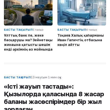
БАСТЫ ТАҚЫРЫП
5 тамыз
БАСТЫ ТАҚЫРЫП
4 тамыз
Ұлттық банк пе, жеке
Тоқаев Халық қаһарманы
басқарушы ма? Зейнетақы
Иван Гапичтің отбасына
жинағына қатысты шешім
көңіл айтты
енді әркімнің өз мойнында
13 маусым
·
1 мин оқу
БАСТЫ ТАҚЫРЫП
«Істі жауып тастады»:
Қызылорда қаласында 8 жасар
баланы жасөспірімдер бір жыл
зорлаған