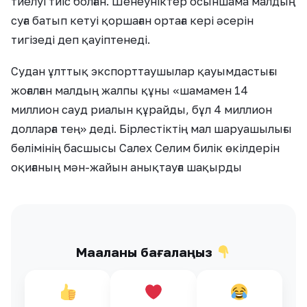
тиелуі тиіс болған. Шенеуніктер осыншама малдың
суға батып кетуі қоршаған ортаға кері әсерін
тигізеді деп қауіптенеді.
Судан ұлттық экспорттаушылар қауымдастығы
жоғалған малдың жалпы құны «шамамен 14
миллион сауд риалын құрайды, бұл 4 миллион
долларға тең» деді. Бірлестіктің мал шаруашылығы
бөлімінің басшысы Салех Селим билік өкілдерін
оқиғаның мән-жайын анықтауға шақырды
Мақаланы бағалаңыз