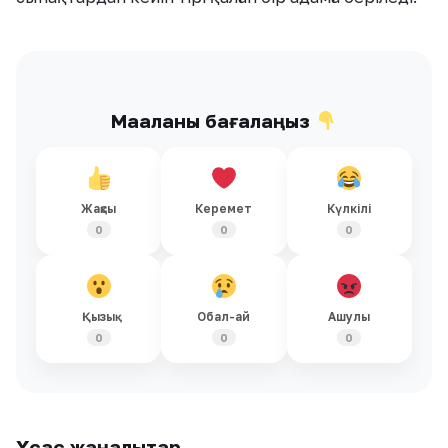
Мақаланы бағалаңыз
Жақсы
Керемет
Күлкілі
0
0
0
Қызық
Обал-ай
Ашулы
0
0
0
Ұқсас жаңалықтар