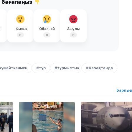
ы бағалаңыз
і
Қызық
Обал-ай
Ашулы
0
0
0
күшейткенмен
#тұр
#тұрмыстық
#Қазақстанда
Барлығ