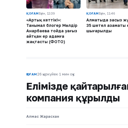
ҚОҒАМ
Бүгін, 12:39
ҚОҒАМ
Бүгін, 11:46
«Артық кеттік!»:
Алматыда заңсыз ж
Танымал блогер Мөлдір
35 шетел азаматы 
Анарбаева тойда уағыз
шығарылды
айтқан ер адамға
жақтасты (ФОТО)
26 қыркүйек
·
1 мин оқу
ҚОҒАМ
Елімізде қайтарылға
компания құрылды
Алмас Жарасхан