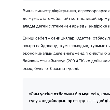
Вице-министрдің айтуынша, агрессорларға
де жұмыс істемейді, өйткені полицейлер мұ
алады деген сілтемемен арызды өндіріске 
Екінші себеп – санкциялар. Әдетте, отба
асыра пайдалану, жұмыссыздық, тұрмыстық
экономикалық деңгейінің төмендігі сияқты б
байланысты айыппұл (200 АЕК-ке дейін неме
емес, бүкіл отбасына түседі.
«Оның үстіне отбасының бір мүшесі қы
түсу жағдайларын арттырды», — дейді 