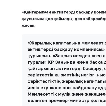
«Қайтарылған активтерді басқару компа
қаулысына қол қойылды, деп хабарлайд
жасап.
«Жарғылық капиталына мемлекет 
активтерді басқару компаниясы» ж
құрылсын. «Заңсыз иемденілген 
туралы» ҚР Заңында және басқа д
қайтарылған активтерді басқару, 
серіктестік қызметінің негізгі н
Серіктестіктің жарғылық капитал
иелік ету және оны пайдалану құ
Мемлекеттік мүлік және жекешеле
делінген премьер-министр қол қой