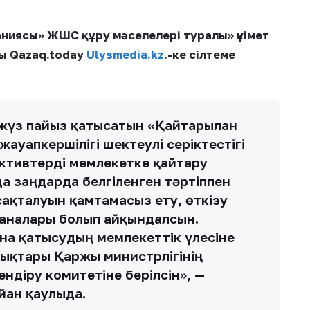
ниясы» ЖШС құру мәселелері туралы» үкімет
ы Qazaq.today
Ulysmedia.kz
.-ке сілтеме
жүз пайыз қатысатын «Қайтарылған
ауапкершілігі шектеулі серіктестігі
активтерді мемлекетке қайтару
а заңдарда белгіленген тәртіппен
сақталуын қамтамасыз ету, өткізу
ысаналары болып айқындалсын.
ына қатысудың мемлекеттік үлесіне
қықтары Қаржы министрлігінің
ндіру комитетіне берілсін», —
ған қаулыда.