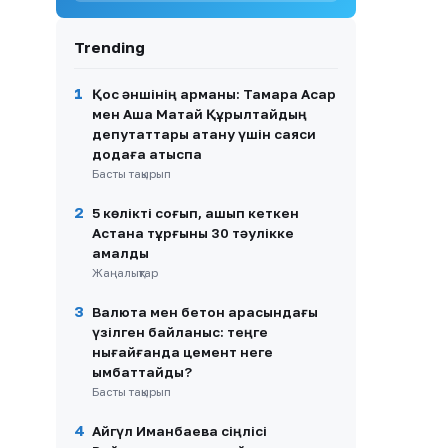
күн сайын ажалмен бетпе-
бет келуде
Trending
9
25 миллион талап етіп отыр:
Бишімбаевтың анасы экс-
1
Қос әншінің арманы: Тамара Асар
келінін сотқа берді (ВИДЕО)
мен Аша Матай Құрылтайдың
депутаттары атану үшін саяси
10
Түрмеде ақша бопсалаған:
ШҚО-да сотталғандарға тағы
додаға қатыспақ
үкім шығып, жазалары
Басты тақырып
ауырлады
2
5 көлікті соғып, қашып кеткен
Астана тұрғыны 30 тәулікке
қамалды
Жаңалықтар
3
Валюта мен бетон арасындағы
үзілген байланыс: теңге
нығайғанда цемент неге
қымбаттайды?
Басты тақырып
4
Айгүл Иманбаева сіңлісі