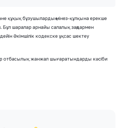
және құқық бұзушылардың мінез-құлқына ерекше
н. Бұл шаралар арнайы салалық заңдармен
дейін Әкімшілік кодекске ұқсас шектеу
ар отбасылық жанжал шығаратындарды кәсіби