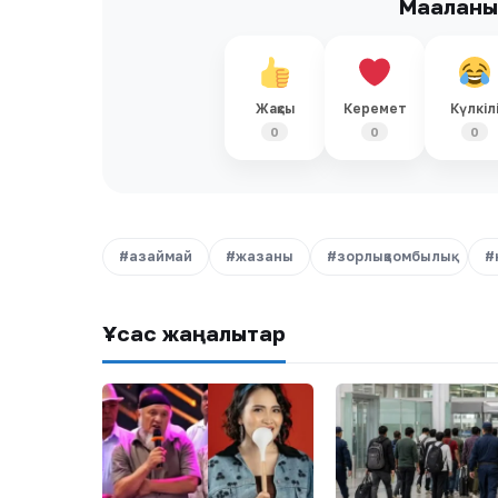
Мақалан
Жақсы
Керемет
Күлкіл
0
0
0
#азаймай
#жазаны
#зорлықзомбылық
#
Ұқсас жаңалықтар