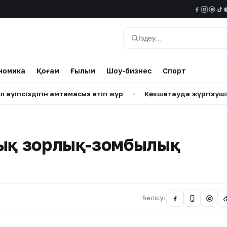
@
Іздеу
номика
Қоғам
Ғылым
Шоу-бизнес
Спорт
іздігін қамтамасыз етіп жүр
•
Көкшетауда жүргізуші төрт ба
тық зорлық-зомбылық
Бөлісу:
@