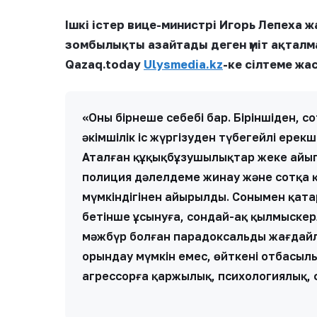
Ішкі істер вице-министрі Игорь Лепеха 
зомбылықты азайтады деген үміт ақталм
Qazaq.today
Ulysmedia.kz
-ке сілтеме жа
«Оның бірнеше себебі бар. Біріншіден, со
әкімшілік іс жүргізуден түбегейлі ере
Аталған құқықбұзушылықтар жеке айып
полиция дәлелдеме жинау және сотқа құ
мүмкіндігінен айырылды. Сонымен қата
бетінше ұсынуға, сондай-ақ қылмыскерл
мәжбүр болған парадоксальды жағдайл
орындау мүмкін емес, өйткені отбасы
агрессорға қаржылық, психологиялық, ф