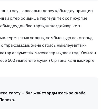
 алдын алу шараларын дереу қабылдау принципі
ндай істер бойынша тергеуді тек сот жүргізе
қабылдаудан бас тартқан жағдайлар көп.
сылық-тұрмыстық зорлық-зомбылыққа алкогольді
 тұрақсыздық және отбасының әлеуметтік-
ірқатар әлеуметтік мәселелер ықпал етеді. Осыған
се 500 мың теңгеге жуық.) бір ғана қылмыскерге
лмысқа тарту — бұл жайттарды жасыра-жаба
Лепеха.