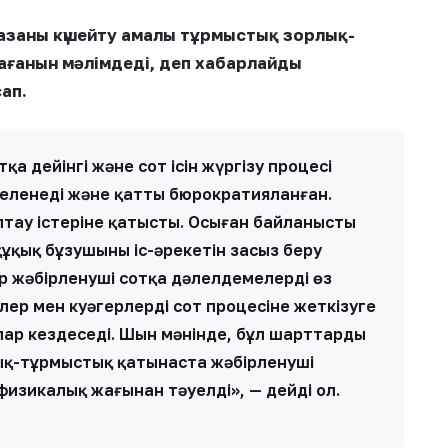
жазаны күшейту амалы тұрмыстық зорлық-
ағанын мәлімдеді, деп хабарлайды
сап.
тқа дейінгі және сот ісін жүргізу процесі
кшеленеді және қатты бюрократияланған.
тау істеріне қатысты. Осыған байланысты
қық бұзушының іс-әрекетін заңсыз беру
р жәбірленуші сотқа дәлелдемелерді өз
ер мен куәгерлерді сот процесіне жеткізуге
ар кездеседі. Шын мәнінде, бұл шарттарды
лық-тұрмыстық қатынаста жәбірленуші
изикалық жағынан тәуелді», — дейді ол.