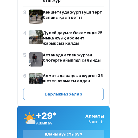
етіп жүр
3
Көкшетауда жүргізуші төрт
баланы қағып кетті
4
Дүлей дауыл: Өскеменде 25
мыңға жуық абонент
жарықсыз қалды
5
Астанада атпен жүрген
блогерге айыппұл салынды
6
Алматыда заңсыз жүрген 35
шетел азаматы елден
шығарылды
Барлық жазбалар
7
Балалар жүретін көшеде
алабай бос жүр: Ақмола
облысында үйректерді
+29°
талаған иттің иесі жеңіл
Алматы
жазамен құтылды
6 Авг, Чт
Ашықтау
8
Көпірсіз Көктaл: Алматы
Қаланы ауыстыру ▾
облысында 2,5 мың тұрғын