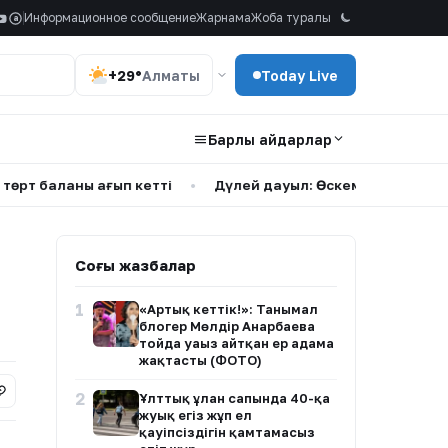
Информационное сообщение
Жарнама
Жоба туралы
a
+29°
Алматы
Today Live
Барлық айдарлар
ланы қағып кетті
•
Дүлей дауыл: Өскеменде 25 мыңға жуық 
Соңғы жазбалар
1
«Артық кеттік!»: Танымал
блогер Мөлдір Анарбаева
тойда уағыз айтқан ер адамға
жақтасты (ФОТО)
2
Ұлттық ұлан сапында 40-қа
жуық егіз жұп ел
қауіпсіздігін қамтамасыз