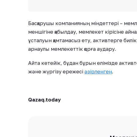
Басқарушы компанияның міндеттері – мемл
меншігіне қабылдау, мемлекет кірісіне ай
ұсталуын қамтамасыз ету, активтерге билік
арнаулы мемлекеттік қорға аудару.
Айта кетейік, бұдан бұрын елімізде актив
және жүргізу ережесі
әзірленген
.
Qazaq.today