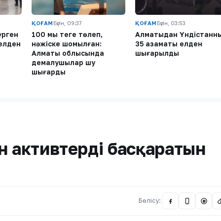
ҚОҒАМ
Бүгін, 09:37
ҚОҒАМ
Бүгін, 03:53
үрген
100 мың теңге төлеп,
Алматыдан Үндістанны
елден
нәжіске шомылған:
35 азаматы елден
Алматы облысында
шығарылды
демалушылар шу
шығарды
н активтерді басқаратын
Бөлісу:
@