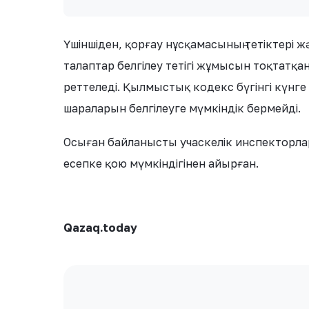
Үшіншіден, қорғау нұсқамасының тетіктері 
талаптар белгілеу тетігі жұмысын тоқтатқа
реттеледі. Қылмыстық кодекс бүгінгі күнге 
шараларын белгілеуге мүмкіндік бермейді.
Осыған байланысты учаскелік инспекторл
есепке қою мүмкіндігінен айырған.
Qazaq.today