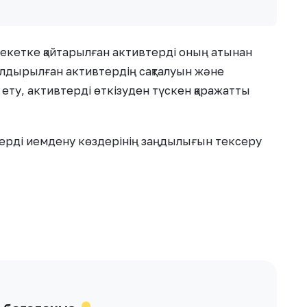
екетке қайтарылған активтерді оның атынан
налдырылған активтердің сақталуын және
 ету, активтерді өткізуден түскен қаражатты
терді иемдену көздерінің заңдылығын тексеру