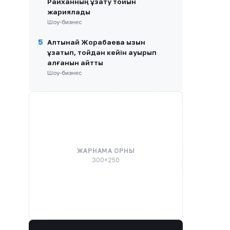
Райханның ұзату тойын
жариялады
Шоу-бизнес
5
Алтынай Жорабаева қызын
ұзатып, тойдан кейін ауырып
қалғанын айтты
Шоу-бизнес
ЖАРНАМА ОРНЫ
300×250