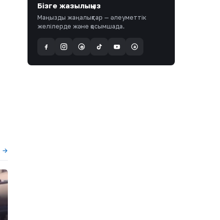
Бізге жазылыңыз
Маңызды жаңалықтар — әлеуметтік
желілерде және қосымшада.
a
@
ы →