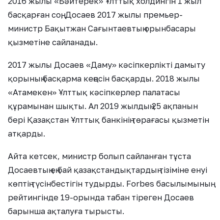
2016 жылы «Бәйтерек» Ұлттық холдингін 1 жыл
басқарған соң, Досаев 2017 жылы премьер-
министр Бақытжан Сағынтаевтың орынбасары
қызметіне сайланады.
2017 жылы Досаев «Даму» кәсіпкерлікті дамыту
қорының басқарма кеңесін басқарды. 2018 жылы
«Атамекен» Ұлттық кәсіпкерлер палатасы
құрамынан шықты. Ал 2019 жылдың 25 ақпанын
бері Қазақстан Ұлттық банкінің төрағасы қызметін
атқарды.
Айта кетсек, министр болып сайланған тұста
Досаевтың ең бай қазақстандықтардың тізіміне енуі
көптің түсінбестігін тудырды. Forbes басылымының
рейтингінде 19-орында табан тіреген Досаев
барынша ақталуға тырысты.