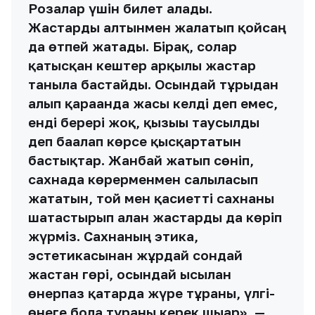
Розалар үшін билет алады.
Жастарды алтынмен жалатып қойсаң
да өтпей жатады. Бірақ, солар
қатысқан кештер арқылы жастар
таныла бастайды. Осындай тұрғыдан
алып қарағанда жасы келді деп емес,
енді берері жоқ, қызығы таусылды
деп бағалап көрсе қысқартатын
бастықтар. Жанбай жатып сөніп,
сахнада көрерменмен салғыласып
жататын, той мен қасиетті сахнаны
шатастырып алған жастарды да көріп
жүрміз. Сахнаның этика,
эстетикасынан жұрдай сондай
жастан гөрі, осындай ысылған
өнерпаз қатарда жүре тұрғаны, үлгі-
өнеге бола тұрғаны керек шығар», —