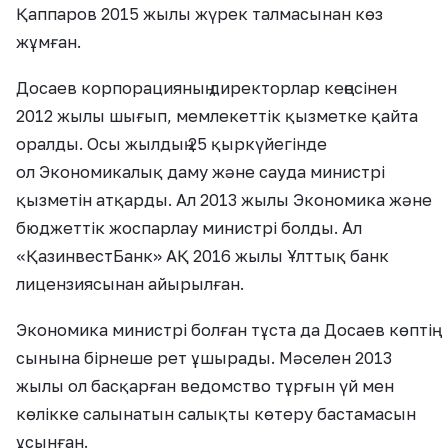
Қаппаров 2015 жылы жүрек талмасынан көз
жұмған.
Досаев корпорацияның директорлар кеңесінен
2012 жылы шығып, мемлекеттік қызметке қайта
оралды. Осы жылдың 25 қыркүйегінде
ол Экономикалық даму және сауда министрі
қызметін атқарды. Ал 2013 жылы Экономика және
бюджеттік жоспарлау министрі болды. Ал
«ҚазинвестБанк» АҚ 2016 жылы Ұлттық банк
лицензиясынан айырылған.
Экономика министрі болған тұста да Досаев көптің
сынына бірнеше рет ұшырады. Мәселен 2013
жылы ол басқарған ведомство тұрғын үй мен
көлікке салынатын салықты көтеру бастамасын
ұсынған.