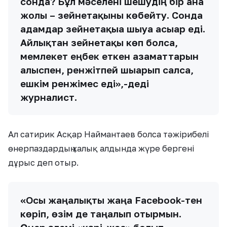
сонда? Бұл мәселені шешудің бір ғана
жолы – зейнетақыны көбейту. Сонда
адамдар зейнетақыға шығуға асығар еді.
Айлықтан зейнетақы көп болса,
мемлекет еңбек еткен азаматтарын
алғыспен, ренжітпей шығарып салса,
ешкім ренжімес еді»,-деді
журналист.
Ал сатирик Асқар Наймантаев болса тәжірибелі
өнерпаздардың халық алдында жүре бергені
дұрыс деп отыр.
«Осы жаңалықты жаңа Facebook-тен
көріп, өзім де таңғалып отырмын.