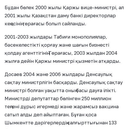
Бұдан бөлек 2000 жылы Қаржы вице-министрі, ал
2001 жылы Қазақстан даму банкі директорлар
кеңесінің төрағасы болып сайланды.
2001-2003 жылдары Табиғи монополиялар,
бәсекелестікті қорғау және шағын бизнесті
қолдау агенттігінің Төрағасы, 2003 жылдан 2004
жылға дейін Қаржы министрі қызметін атқарды.
Досаев 2004 және 2006 жылдары Денсаулық
сақтау министрлігін басқарды. Денсаулық сақтау
министрі болған уақытта оның басы дауға ілікті.
Министрді депутаттар бөлінген 250 миллион
теңгені дұрыс игермеді және жарамсыз вакцина
сатып алды деп айыптаған. Бұған қоса
Шымкентте дәрігерлердің салғырттығынан 133