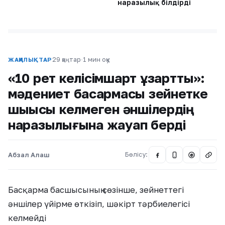
наразылық білдірді
29 қаңтар
·
1 мин оқу
ЖАҢАЛЫҚТАР
«10 рет келісімшарт ұзарттық»:
мәдениет басқармасы зейнетке
шыққысы келмеген әншілердің
наразылығына жауап берді
Абзал Алаш
Бөлісу:
@
Басқарма басшысының сөзінше, зейнеттегі
әншілер үйірме өткізіп, шәкірт тәрбиелегісі
келмейді