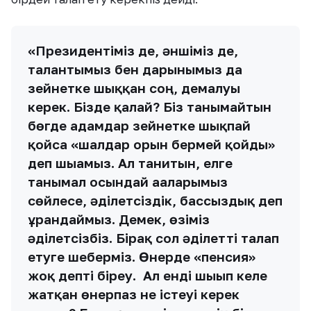
«Президентіміз де, әншіміз де,
талантымыз бен дарынымыз да
зейнетке шыққан соң, демалуы
керек. Бізде қалай? Біз танымайтын
бөгде адамдар зейнетке шықпай
қойса «шалдар орын бермей қойды»
деп шығамыз. Ал танитын, елге
танымал осындай ағаларымыз
сөйлесе, әділетсіздік, бассыздық деп
ұрандаймыз. Демек, өзіміз
әділетсізбіз. Бірақ сол әділетті талап
етуге шеберміз. Өнерде «пенсия»
жоқ депті біреу. Ал енді шығып келе
жатқан өнерпаз не істеуі керек