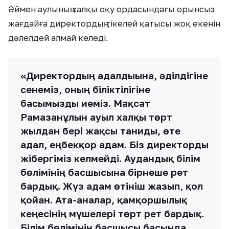
Әймен аулының халқы оқу ордасындағы орынсыз
жағдайға директордың тікелей қатысы жоқ екенін
дәлелдей алмай келеді.
«Директордың адалдығына, әділдігіне
сенеміз, оның біліктілігіне
басымызды иеміз. Мақсат
Рамазанұлын ауыл халқы төрт
жылдан бері жақсы таниды, өте
адал, еңбекқор адам. Біз директорды
жібергіміз келмейді. Аудандық білім
бөлімінің басшысына бірнеше рет
бардық. Жүз адам өтініш жазып, қол
қойған. Ата-аналар, қамқоршылық
кеңесінің мүшелері төрт рет бардық.
Білім бөлімінің басшысы басында