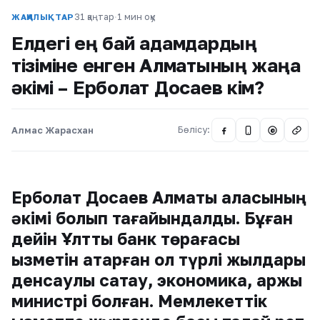
31 қаңтар
·
1 мин оқу
ЖАҢАЛЫҚТАР
Елдегі ең бай адамдардың
тізіміне енген Алматының жаңа
әкімі – Ерболат Досаев кім?
Алмас Жарасхан
Бөлісу:
@
Ерболат Досаев Алматы қаласының
әкімі болып тағайындалды. Бұған
дейін Ұлттық банк төрағасы
қызметін атқарған ол түрлі жылдары
денсаулық сақтау, экономика, қаржы
министрі болған. Мемлекеттік