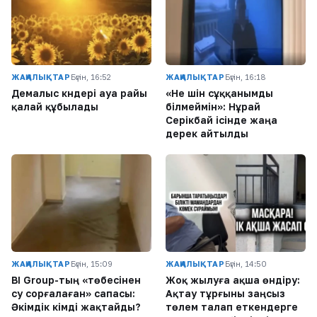
ЖАҢАЛЫҚТАР
Бүгін, 16:52
ЖАҢАЛЫҚТАР
Бүгін, 16:18
Демалыс күндері ауа райы
«Не үшін сұққанымды
қалай құбылады
білмеймін»: Нұрай
Серікбай ісінде жаңа
дерек айтылды
ЖАҢАЛЫҚТАР
Бүгін, 15:09
ЖАҢАЛЫҚТАР
Бүгін, 14:50
BI Group-тың «төбесінен
Жоқ жылуға ақша өндіру:
су сорғалаған» сапасы:
Ақтау тұрғыны заңсыз
Әкімдік кімді жақтайды?
төлем талап еткендерге