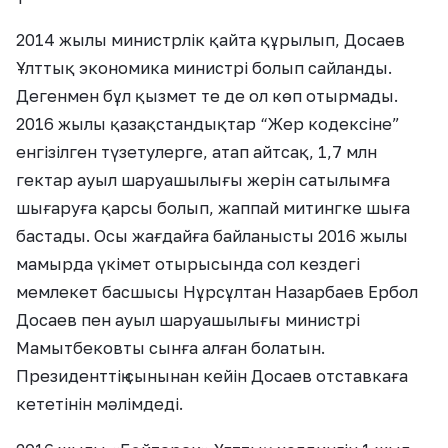
2014 жылы министрлік қайта құрылып, Досаев
Ұлттық экономика министрі болып сайланды.
Дегенмен бұл қызмет те де ол көп отырмады.
2016 жылы қазақстандықтар “Жер кодексіне”
енгізілген түзетулерге, атап айтсақ, 1,7 млн
гектар ауыл шаруашылығы жерін сатылымға
шығаруға қарсы болып, жаппай митингке шыға
бастады. Осы жағдайға байланысты 2016 жылы
мамырда үкімет отырысында сол кездегі
мемлекет басшысы Нұрсұлтан Назарбаев Ербол
Досаев пен ауыл шаруашылығы министрі
Мамытбековты сынға алған болатын.
Президенттің сынынан кейін Досаев отставкаға
кететінін мәлімдеді.