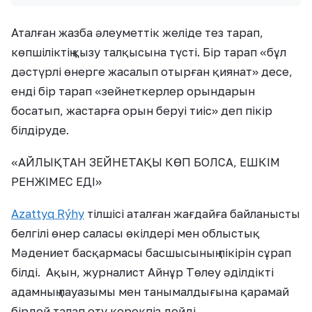
Аталған жазба әлеуметтік желіде тез тарап,
көпшіліктің қызу талқысына түсті. Бір тарап «бұл
дәстүрлі өнерге жасалып отырған қиянат» десе,
енді бір тарап «зейнеткерлер орындарын
босатып, жастарға орын беруі тиіс» деп пікір
білдіруде.
«АЙЛЫҚТАН ЗЕЙНЕТАҚЫ КӨП БОЛСА, ЕШКІМ
РЕНЖІМЕС ЕДІ»
Azattyq Rýhy
тілшісі аталған жағдайға байланысты
белгілі өнер саласы өкілдері мен облыстық
Мәдениет басқармасы басшысының пікірін сұрап
білді. Ақын, журналист Айнұр Төлеу әділдікті
адамның лауазымы мен танымалдығына қарамай
бірдей талап ету керекпіз дейді.