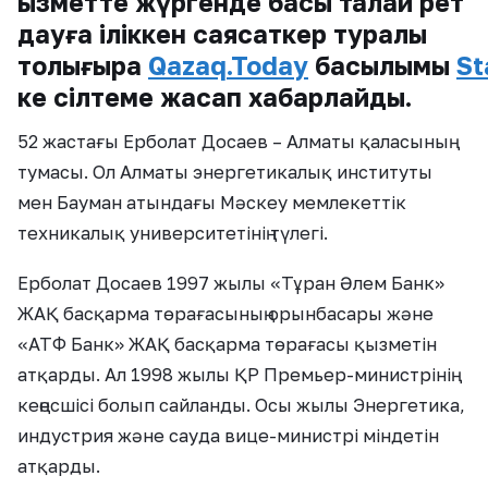
қызметте жүргенде басы талай рет
дауға іліккен саясаткер туралы
толығырақ
Qazaq.Today
басылымы
St
ке сілтеме жасап хабарлайды.
52 жастағы Ерболат Досаев – Алматы қаласының
тумасы. Ол Алматы энергетикалық институты
мен Бауман атындағы Мәскеу мемлекеттік
техникалық университетінің түлегі.
Ерболат Досаев 1997 жылы «Тұран Әлем Банк»
ЖАҚ басқарма төрағасының орынбасары және
«АТФ Банк» ЖАҚ басқарма төрағасы қызметін
атқарды. Ал 1998 жылы ҚР Премьер-министрінің
кеңесшісі болып сайланды. Осы жылы Энергетика,
индустрия және сауда вице-министрі міндетін
атқарды.