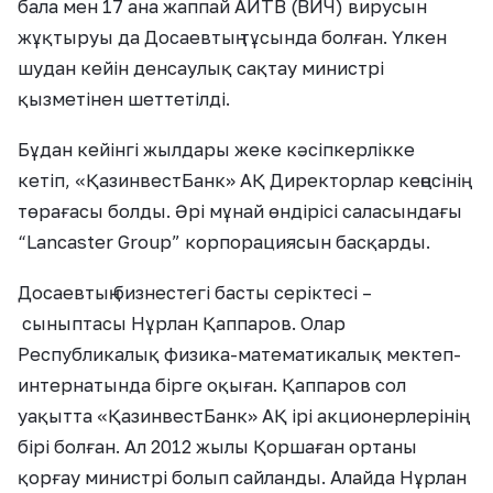
бала мен 17 ана жаппай АИТВ (ВИЧ) вирусын
жұқтыруы да Досаевтың тұсында болған. Үлкен
шудан кейін денсаулық сақтау министрі
қызметінен шеттетілді.
Бұдан кейінгі жылдары жеке кәсіпкерлікке
кетіп, «ҚазинвестБанк» АҚ Директорлар кеңесінің
төрағасы болды. Әрі мұнай өндірісі саласындағы
“Lancaster Group” корпорациясын басқарды.
Досаевтың бизнестегі басты серіктесі –
сыныптасы Нұрлан Қаппаров. Олар
Республикалық физика-математикалық мектеп-
интернатында бірге оқыған. Қаппаров сол
уақытта «ҚазинвестБанк» АҚ ірі акционерлерінің
бірі болған. Ал 2012 жылы Қоршаған ортаны
қорғау министрі болып сайланды. Алайда Нұрлан