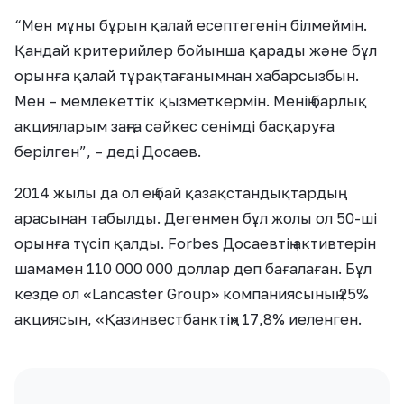
“Мен мұны бұрын қалай есептегенін білмеймін.
Қандай критерийлер бойынша қарады және бұл
орынға қалай тұрақтағанымнан хабарсызбын.
Мен – мемлекеттік қызметкермін. Менің барлық
акцияларым заңға сәйкес сенімді басқаруға
берілген”, – деді Досаев.
2014 жылы да ол ең бай қазақстандықтардың
арасынан табылды. Дегенмен бұл жолы ол 50-ші
орынға түсіп қалды. Forbes Досаевтің активтерін
шамамен 110 000 000 доллар деп бағалаған. Бұл
кезде ол «Lancaster Group» компаниясының 25%
акциясын, «Қазинвестбанктің» 17,8% иеленген.