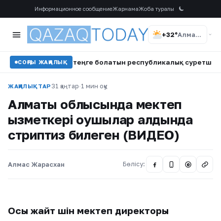
Информационное сообщение
Жарнама
Жоба туралы
+32°
Алматы
ы 10,5 млн теңге болатын республикалық суретшілер байқа
СОҢҒЫ ЖАҢАЛЫҚ
31 қаңтар
·
1 мин оқу
ЖАҢАЛЫҚТАР
Алматы облысында мектеп
қызметкері оқушылар алдында
стриптиз билеген (ВИДЕО)
Алмас Жарасхан
Бөлісу:
@
Осы жайт үшін мектеп директоры