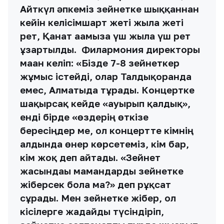
Айткүл әпкеміз зейнетке шыққаннан
кейін келісімшарт жеті жылға жеті
рет, Қанат ағамызға үш жылға үш рет
ұзартылды. Филармония директоры
маған келіп: «Бізде 7-8 зейнеткер
жұмыс істейді, олар Талдықорғанда
емес, Алматыда тұрады. Концертке
шақырсақ кейде «ауырып қалдық»,
енді бірде «өздерің өткізе
бересіңдер ме, ол концертте кімнің
алдында өнер көрсетеміз, кім бар,
кім жоқ деп айтады. «Зейнет
жасындағы мамандарды зейнетке
жіберсек бола ма?» деп рұқсат
сұрады. Мен зейнетке жібер, ол
кісілерге жағдайды түсіндіріп,