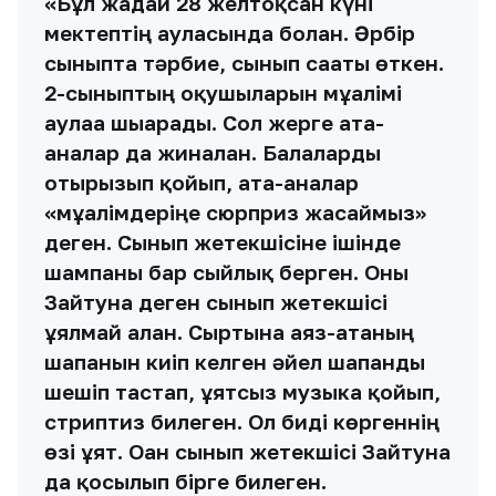
«Бұл жағдай 28 желтоқсан күні
мектептің ауласында болған. Әрбір
сыныпта тәрбие, сынып сағаты өткен.
2-сыныптың оқушыларын мұғалімі
аулаға шығарады. Сол жерге ата-
аналар да жиналған. Балаларды
отырғызып қойып, ата-аналар
«мұғалімдеріңе сюрприз жасаймыз»
деген. Сынып жетекшісіне ішінде
шампаны бар сыйлық берген. Оны
Зайтуна деген сынып жетекшісі
ұялмай алған. Сыртына аяз-атаның
шапанын киіп келген әйел шапанды
шешіп тастап, ұятсыз музыка қойып,
стриптиз билеген. Ол биді көргеннің
өзі ұят. Оған сынып жетекшісі Зайтуна
да қосылып бірге билеген.