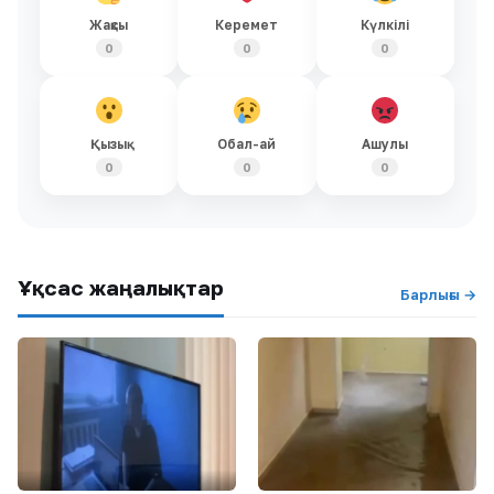
Жақсы
Керемет
Күлкілі
0
0
0
Қызық
Обал-ай
Ашулы
0
0
0
Ұқсас жаңалықтар
Барлығы →