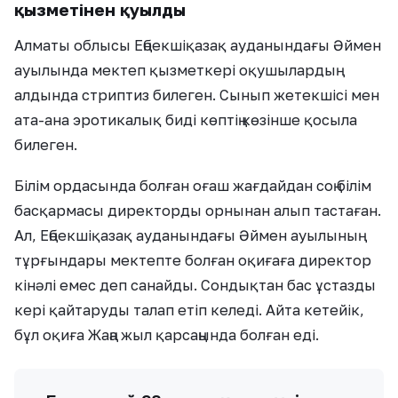
қызметінен қуылды
Алматы облысы Еңбекшіқазақ ауданындағы Әймен
ауылында мектеп қызметкері оқушылардың
алдында стриптиз билеген. Сынып жетекшісі мен
ата-ана эротикалық биді көптің көзінше қосыла
билеген.
Білім ордасында болған оғаш жағдайдан соң білім
басқармасы директорды орнынан алып тастаған.
Ал, Еңбекшіқазақ ауданындағы Әймен ауылының
тұрғындары мектепте болған оқиғаға директор
кінәлі емес деп санайды. Сондықтан бас ұстазды
кері қайтаруды талап етіп келеді. Айта кетейік,
бұл оқиға Жаңа жыл қарсаңында болған еді.