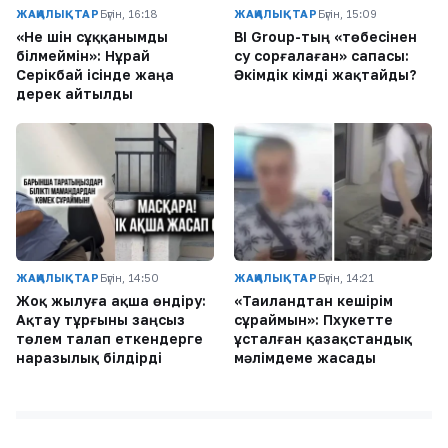
ЖАҢАЛЫҚТАР
Бүгін, 16:18
ЖАҢАЛЫҚТАР
Бүгін, 15:09
«Не үшін сұққанымды
BI Group-тың «төбесінен
білмеймін»: Нұрай
су сорғалаған» сапасы:
Серікбай ісінде жаңа
Әкімдік кімді жақтайды?
дерек айтылды
ЖАҢАЛЫҚТАР
Бүгін, 14:50
ЖАҢАЛЫҚТАР
Бүгін, 14:21
Жоқ жылуға ақша өндіру:
«Таиландтан кешірім
Ақтау тұрғыны заңсыз
сұраймын»: Пхукетте
төлем талап еткендерге
ұсталған қазақстандық
наразылық білдірді
мәлімдеме жасады