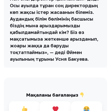
Осы ауылда тұрған соң директордың
көп жақсы істер жасағанын білеміз.
Аудандық білім бөлімінің басшысы
біздің мына арыздарымызды
қабылдамайтындай кім? Біз өз
мақсатымызға жеткенше арызданып,
жоғары жаққа да баруды
тоқтатпаймыз», — деді Әймен
ауылының тұрғыны Усня Бакуева.
Мақаланы бағалаңыз