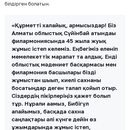
білдірген болатын.
«Құрметті халайық, армысыздар! Біз
Алматы облыстық Сүйінбай атындағы
филармониясында 45 жылға жуық
жұмыс істеп келеміз. Еңбегіміз еленіп
мемелекеттік марапат та алдық. Енді
облыстық мәдениет басқармасы мен
филармония басшылары бізді
жұмыстан шығып, киелі сахнаны
босатыңдар деген талап қойып отыр.
Сіздердің пікірлеріңіз қажет болып
тұр. Нұрғали ағамыз, Бибігүл
апайымыз, басқада сахна
саңлақтары әлі күнге дейін өз
ұжымдарында жұмыс істеп,