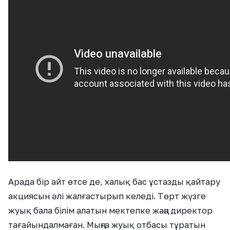
Арада бір айт өтсе де, халық бас ұстазды қайтару
акциясын әлі жалғастырып келеді. Төрт жүзге
жуық бала білім алатын мектепке жаңа директор
тағайындалмаған. Мыңға жуық отбасы тұратын