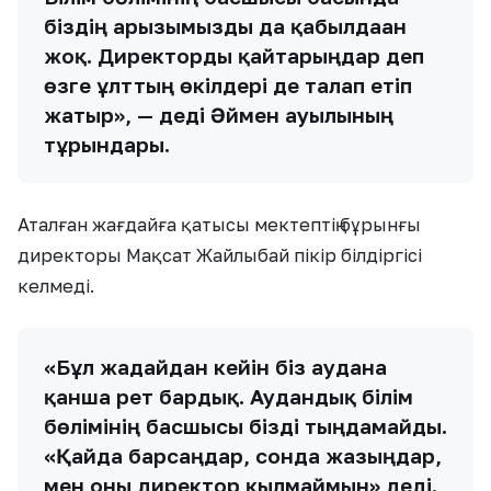
біздің арызымызды да қабылдаған
жоқ. Директорды қайтарыңдар деп
өзге ұлттың өкілдері де талап етіп
жатыр», — деді Әймен ауылының
тұрғындары.
Аталған жағдайға қатысы мектептің бұрынғы
директоры Мақсат Жайлыбай пікір білдіргісі
келмеді.
«Бұл жағдайдан кейін біз ауданға
қанша рет бардық. Аудандық білім
бөлімінің басшысы бізді тыңдамайды.
«Қайда барсаңдар, сонда жазыңдар,
мен оны директор қылмаймын» деді.