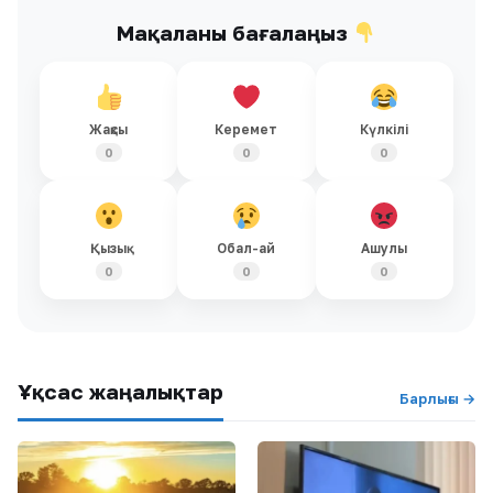
Мақаланы бағалаңыз
Жақсы
Керемет
Күлкілі
0
0
0
Қызық
Обал-ай
Ашулы
0
0
0
Ұқсас жаңалықтар
Барлығы →