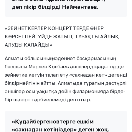
деп пікір білдірді Наймантаев.
«ЗЕЙНЕТКЕРЛЕР КОНЦЕРТТЕРДЕ ӨНЕР
КӨРСЕТПЕЙ, ҮЙДЕ ЖАТЫП, ТҰРАҚТЫ АЙЛЫҚ
АЛУДЫ ҚАЛАЙДЫ»
Алматы облысының мәдениет басқармасының
басшысы Марлен Көлбаев әншілердің заңды түрде
зейнетке кетуін талап ету «сахнадан кет» дегенді
білдірмейтінін айтты. Алматыда тұратын дәстүрлі
әншілер осы уақытқа дейін филармонияда бірде-
бір шәкірт тәрбиелемеді деп отыр.
«Құдайбергеновтерге ешкім
«сахнадан кетіңіздер» деген жоқ.