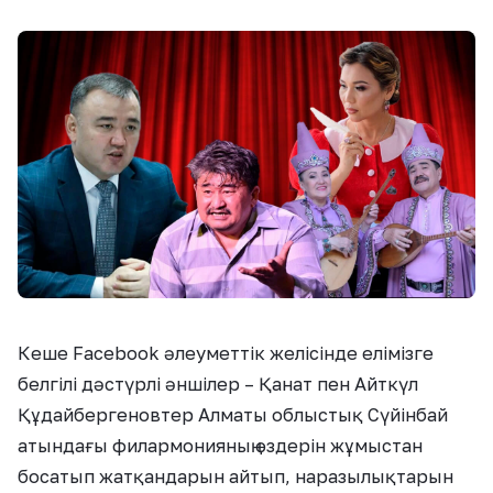
Кеше Facebook әлеуметтік желісінде елімізге
белгілі дәстүрлі әншілер – Қанат пен Айткүл
Құдайбергеновтер Алматы облыстық Сүйінбай
атындағы филармонияның өздерін жұмыстан
босатып жатқандарын айтып, наразылықтарын