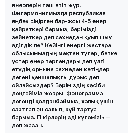
өнерлерін паш етіп жүр.
Филармониямызда республикаға
еңбек сіңірген бар-жоғы 4-5 өнер
қайраткері бармыз, бәрімізді
зейнеткер деп сахнадан қуып шығу
әділдік пе? Кейінгі өнерлі жастарға
облысымыздың мақтан тұтар, бетке
ұстар өнер тарландары деп үлгі
етудің орнына сахнадан кетіңдер
дегені қаншалықты дұрыс деп
ойлайсыздар? Бәріміздің кәсіби
деңгейіміз жоғары. Фонограмма
дегенді қолданбаймыз, халық үшін
сағаттап ән салып, күй тартуға
бармыз. Пікірлеріңізді күтеміз!» —
деп жазған.