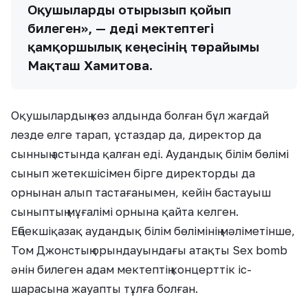
Оқушыларды отырғызып қойып
билеген», — деді мектептегі
қамқоршылық кеңесінің төрайымы
Мақташ Хамитова.
Оқушылардың көз алдында болған бұл жағдай
лезде елге тарап, ұстаздар да, директор да
сынның астында қалған еді. Аудандық білім бөлімі
сынып жетекшісімен бірге директорды да
орнынан алып тастағанымен, кейін бастауыш
сыныптың мұғалімі орнына қайта келген.
Еңбекшіқазақ аудандық білім бөлімінің мәліметінше,
Том Джонстың орындауындағы атақты Sex bomb
әнін билеген адам мектептің концерттік іс-
шарасына жауапты тұлға болған.