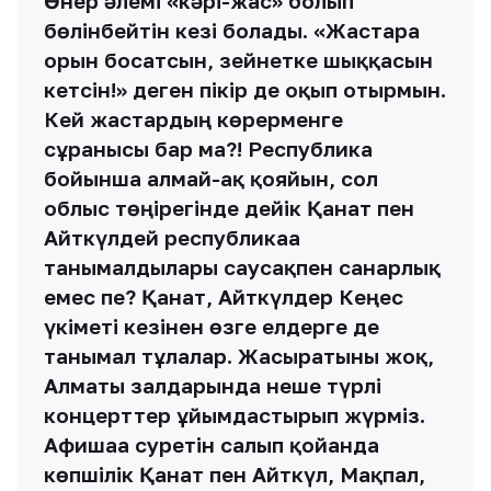
Өнер әлемі «кәрі-жас» болып
бөлінбейтін кезі болады. «Жастарға
орын босатсын, зейнетке шыққасын
кетсін!» деген пікір де оқып отырмын.
Кей жастардың көрерменге
сұранысы бар ма?! Республика
бойынша алмай-ақ қояйын, сол
облыс төңірегінде дейік Қанат пен
Айткүлдей республикаға
танымалдылары саусақпен санарлық
емес пе? Қанат, Айткүлдер Кеңес
үкіметі кезінен өзге елдерге де
танымал тұлғалар. Жасыратыны жоқ,
Алматы залдарында неше түрлі
концерттер ұйымдастырып жүрміз.
Афишаға суретін салып қойғанда
көпшілік Қанат пен Айткүл, Мақпал,