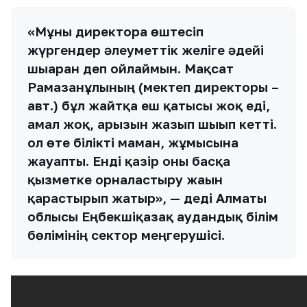
«Мұны директорға өштесіп
жүргендер әлеуметтік желіге әдейі
шығарған деп ойлаймын. Мақсат
Рамазанұлының (мектеп директоры –
авт.) бұл жайтқа еш қатысы жоқ еді,
амал жоқ, арызын жазып шығып кетті.
ол өте білікті маман, жұмысына
жауапты. Енді қазір оны басқа
қызметке орналастыру жағын
қарастырып жатыр», — деді Алматы
облысы Еңбекшіқазақ аудандық білім
бөлімінің сектор меңгерушісі.