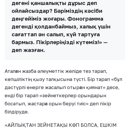
дегені қаншалықты дұрыс деп
ойлайсыздар? Бәріміздің кәсіби
деңгейіміз жоғары. Фонограмма
дегенді қолданбаймыз, халық үшін
сағаттап ән салып, күй тартуға
бармыз. Пікірлеріңізді күтеміз!» —
деп жазған.
Аталған жазба әлеуметтік желіде тез тарап,
көпшіліктің қызу талқысына түсті. Бір тарап «бұл
дәстүрлі өнерге жасалып отырған қиянат» десе,
енді бір тарап «зейнеткерлер орындарын
босатып, жастарға орын беруі тиіс» деп пікір
білдіруде.
«АЙЛЫҚТАН ЗЕЙНЕТАҚЫ КӨП БОЛСА, ЕШКІМ