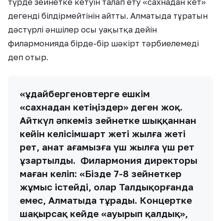
түрде зейнетке кетуін талап ету «сахнадан кет»
дегенді білдірмейтінін айтты. Алматыда тұратын
дәстүрлі әншілер осы уақытқа дейін
филармонияда бірде-бір шәкірт тәрбиелемеді
деп отыр.
«Құдайбергеновтерге ешкім
«сахнадан кетіңіздер» деген жоқ.
Айткүл әпкеміз зейнетке шыққаннан
кейін келісімшарт жеті жылға жеті
рет, Қанат ағамызға үш жылға үш рет
ұзартылды. Филармония директоры
маған келіп: «Бізде 7-8 зейнеткер
жұмыс істейді, олар Талдықорғанда
емес, Алматыда тұрады. Концертке
шақырсақ кейде «ауырып қалдық»,