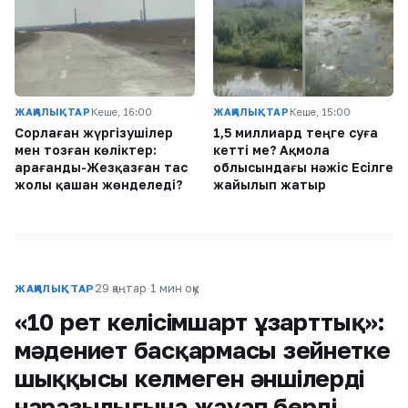
ЖАҢАЛЫҚТАР
Кеше, 16:00
ЖАҢАЛЫҚТАР
Кеше, 15:00
Сорлаған жүргізушілер
1,5 миллиард теңге суға
мен тозған көліктер:
кетті ме? Ақмола
Қарағанды-Жезқазған тас
облысындағы нәжіс Есілге
жолы қашан жөнделеді?
жайылып жатыр
29 қаңтар
·
1 мин оқу
ЖАҢАЛЫҚТАР
«10 рет келісімшарт ұзарттық»:
мәдениет басқармасы зейнетке
шыққысы келмеген әншілердің
наразылығына жауап берді