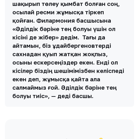
шақырып төлеу қымбат болған соң,
осылай ресми жұмысқа тіркеп
қойған. Филармония басшысына
«Әділдік бәріне тең болуы үшін ол
кісіні де жібер» дедім. Тағы да
айтамын, біз Құдайбергеновтерді
сахнадан қуып жатқан жоқпыз,
осыны ескерсеңіздер екен. Енді ол
кісілер біздің шешімімізбен келіспеді
екен деп, жұмысқа қайта ала
салмаймыз ғой. Әділдік бәріне тең
болуы тиіс», — деді басшы.