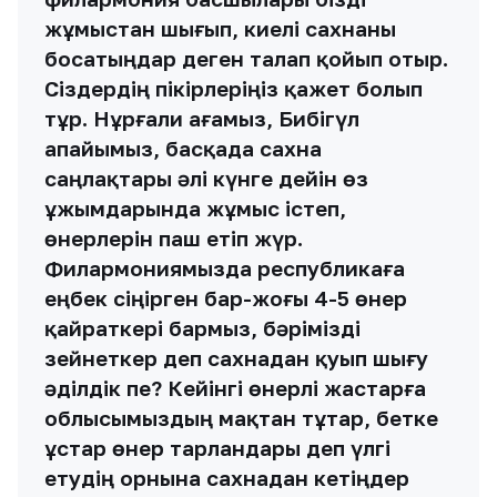
жұмыстан шығып, киелі сахнаны
босатыңдар деген талап қойып отыр.
Сіздердің пікірлеріңіз қажет болып
тұр. Нұрғали ағамыз, Бибігүл
апайымыз, басқада сахна
саңлақтары әлі күнге дейін өз
ұжымдарында жұмыс істеп,
өнерлерін паш етіп жүр.
Филармониямызда республикаға
еңбек сіңірген бар-жоғы 4-5 өнер
қайраткері бармыз, бәрімізді
зейнеткер деп сахнадан қуып шығу
әділдік пе? Кейінгі өнерлі жастарға
облысымыздың мақтан тұтар, бетке
ұстар өнер тарландары деп үлгі
етудің орнына сахнадан кетіңдер