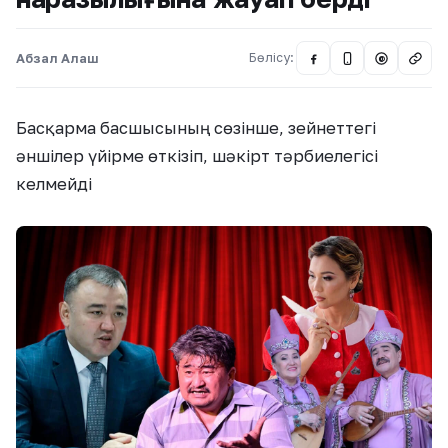
Абзал Алаш
Бөлісу:
@
Басқарма басшысының сөзінше, зейнеттегі
әншілер үйірме өткізіп, шәкірт тәрбиелегісі
келмейді