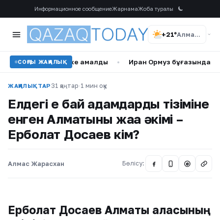
Информационное сообщение
Жарнама
Жоба туралы
+21°
Алматы
бес тәулікке қамалды
•
Иран Ормуз бұғазындағы транзит ш
СОҢҒЫ ЖАҢАЛЫҚ
31 қаңтар
·
1 мин оқу
ЖАҢАЛЫҚТАР
Елдегі ең бай адамдардың тізіміне
енген Алматының жаңа әкімі –
Ерболат Досаев кім?
Алмас Жарасхан
Бөлісу:
@
Ерболат Досаев Алматы қаласының