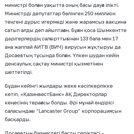
министрі болған уақытта оның басы дауға ілікті.
Министрді депутаттар бөлінген 250 миллион
теңгені дұрыс игермеді және жарамсыз вакцина
сатып алды деп айыптаған. Бұған қоса Шымкентте
дәрігерлердің салғырттығынан 133 бала мен 17
ана жаппай АИТВ (ВИЧ) вирусын жұқтыруы да
Досаевтың тұсында болған. Үлкен шудан кейін
денсаулық сақтау министрі қызметінен
шеттетілді.
Бұдан кейінгі жылдары жеке кәсіпкерлікке
кетіп, «ҚазинвестБанк» АҚ Директорлар
кеңесінің төрағасы болды. Әрі мұнай өндірісі
саласындағы “Lancaster Group” корпорациясын
басқарды.
Досаевтың бизнестегі басты серіктесі –