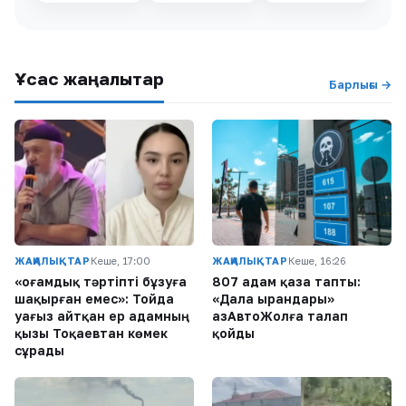
Ұқсас жаңалықтар
Барлығы →
ЖАҢАЛЫҚТАР
Кеше, 17:00
ЖАҢАЛЫҚТАР
Кеше, 16:26
«Қоғамдық тәртіпті бұзуға
807 адам қаза тапты:
шақырған емес»: Тойда
«Дала Қырандары»
уағыз айтқан ер адамның
ҚазАвтоЖолға талап
қызы Тоқаевтан көмек
қойды
сұрады