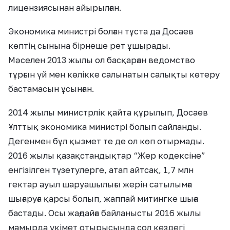
лицензиясынан айырылған.
Экономика министрі болған тұста да Досаев
көптің сынына бірнеше рет ұшырады.
Мәселен 2013 жылы ол басқарған ведомство
тұрғын үй мен көлікке салынатын салықты көтеру
бастамасын ұсынған.
2014 жылы министрлік қайта құрылып, Досаев
Ұлттық экономика министрі болып сайланды.
Дегенмен бұл қызмет те де ол көп отырмады.
2016 жылы қазақстандықтар “Жер кодексіне”
енгізілген түзетулерге, атап айтсақ, 1,7 млн
гектар ауыл шаруашылығы жерін сатылымға
шығаруға қарсы болып, жаппай митингке шыға
бастады. Осы жағдайға байланысты 2016 жылы
мамырда үкімет отырысында сол кездегі