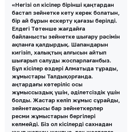
«Негізі ол кісілер бірінші қаңтардан
бастап зейнетке кету керек болатын,
бір ай бұрын ескерту қағазы берілді.
Елдегі Төтенше жағдайға
байланысты зейнетке шығару рәсімін
ақпанға қалдырдық. Шапандарын
кигізіп, халықтың алғысын айтып
шығарып салуды жоспарлағанбыз.
Бұл кісілер өздері Алматыда тұрады,
жұмыстары Талдықорғанда.
Қаңтардағы көтеріліс осы
жұмыссыздық үшін, әділетсіздік үшін
болды. Жастар келіп жұмыс сұрайды,
зейнетақысы бар зейнеткерлер
ресми жұмыстарын бергілері
келмейді. Біз ол кісілерді сахнадан
қуып жатқан жоқпыз, тек жастарға