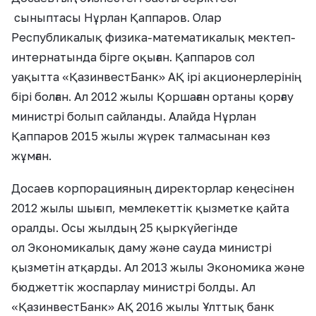
сыныптасы Нұрлан Қаппаров. Олар
Республикалық физика-математикалық мектеп-
интернатында бірге оқыған. Қаппаров сол
уақытта «ҚазинвестБанк» АҚ ірі акционерлерінің
бірі болған. Ал 2012 жылы Қоршаған ортаны қорғау
министрі болып сайланды. Алайда Нұрлан
Қаппаров 2015 жылы жүрек талмасынан көз
жұмған.
Досаев корпорацияның директорлар кеңесінен
2012 жылы шығып, мемлекеттік қызметке қайта
оралды. Осы жылдың 25 қыркүйегінде
ол Экономикалық даму және сауда министрі
қызметін атқарды. Ал 2013 жылы Экономика және
бюджеттік жоспарлау министрі болды. Ал
«ҚазинвестБанк» АҚ 2016 жылы Ұлттық банк