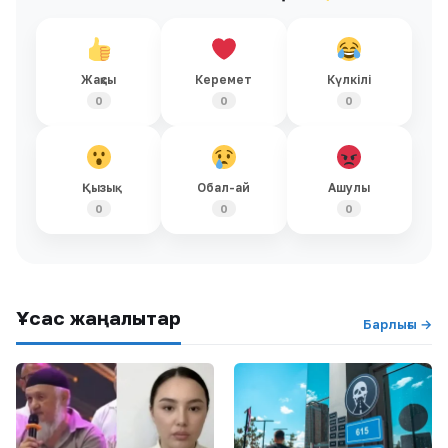
Жақсы
Керемет
Күлкілі
0
0
0
Қызық
Обал-ай
Ашулы
0
0
0
Ұқсас жаңалықтар
Барлығы →