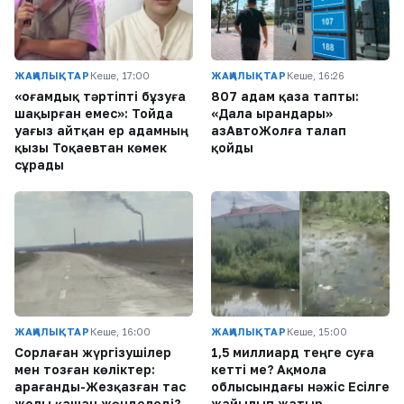
ЖАҢАЛЫҚТАР
Кеше, 17:00
ЖАҢАЛЫҚТАР
Кеше, 16:26
«Қоғамдық тәртіпті бұзуға
807 адам қаза тапты:
шақырған емес»: Тойда
«Дала Қырандары»
уағыз айтқан ер адамның
ҚазАвтоЖолға талап
қызы Тоқаевтан көмек
қойды
сұрады
ЖАҢАЛЫҚТАР
Кеше, 16:00
ЖАҢАЛЫҚТАР
Кеше, 15:00
Сорлаған жүргізушілер
1,5 миллиард теңге суға
мен тозған көліктер:
кетті ме? Ақмола
Қарағанды-Жезқазған тас
облысындағы нәжіс Есілге
жолы қашан жөнделеді?
жайылып жатыр