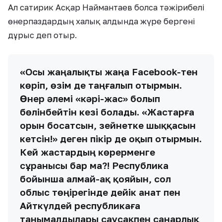
Ал сатирик Асқар Наймантаев болса тәжірибелі
өнерпаздардың халық алдында жүре бергені
дұрыс деп отыр.
«Осы жаңалықты жаңа Facebook-тен
көріп, өзім де таңғалып отырмын.
Өнер әлемі «кәрі-жас» болып
бөлінбейтін кезі болады. «Жастарға
орын босатсын, зейнетке шыққасын
кетсін!» деген пікір де оқып отырмын.
Кей жастардың көрерменге
сұранысы бар ма?! Республика
бойынша алмай-ақ қояйын, сол
облыс төңірегінде дейік Қанат пен
Айткүлдей республикаға
танымалдылары саусақпен санарлық