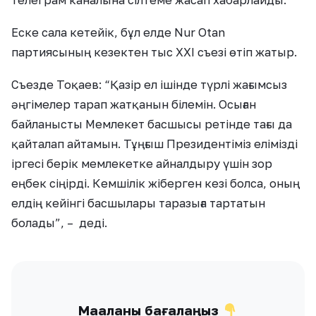
телеграм каналына сілтеме жасап хабарлайды.
Еске сала кетейік, бұл елде Nur Otan
партиясының кезектен тыс XXI съезі өтіп жатыр.
Съезде Тоқаев: “Қазір ел ішінде түрлі жағымсыз
әңгімелер тарап жатқанын білемін. Осыған
байланысты Мемлекет басшысы ретінде тағы да
қайталап айтамын. Тұңғыш Президентіміз елімізді
іргесі берік мемлекетке айналдыру үшін зор
еңбек сіңірді. Кемшілік жіберген кезі болса, оның
елдің кейінгі басшылары таразыға тартатын
болады”, – деді.
Мақаланы бағалаңыз