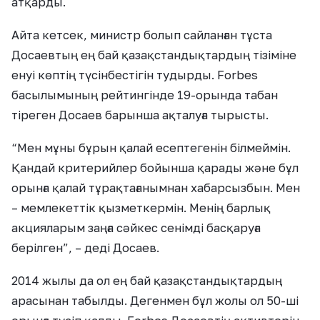
атқарды.
Айта кетсек, министр болып сайланған тұста
Досаевтың ең бай қазақстандықтардың тізіміне
енуі көптің түсінбестігін тудырды. Forbes
басылымының рейтингінде 19-орында табан
тіреген Досаев барынша ақталуға тырысты.
“Мен мұны бұрын қалай есептегенін білмеймін.
Қандай критерийлер бойынша қарады және бұл
орынға қалай тұрақтағанымнан хабарсызбын. Мен
– мемлекеттік қызметкермін. Менің барлық
акцияларым заңға сәйкес сенімді басқаруға
берілген”, – деді Досаев.
2014 жылы да ол ең бай қазақстандықтардың
арасынан табылды. Дегенмен бұл жолы ол 50-ші