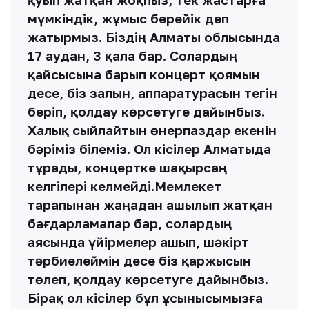
мүмкіндік, жұмыс берейік деп
жатырмыз. Біздің Алматы облысында
17 аудан, 3 қала бар. Солардың
қайсысына барып концерт қоямын
десе, біз залын, аппаратурасын тегін
беріп, қолдау көрсетуге дайынбыз.
Халық сыйлайтын өнерпаздар екенін
бәріміз білеміз. Ол кісілер Алматыда
тұрады, концертке шақырсаң
келгілері келмейді.Мемлекет
тарапынан жаңадан ашылып жатқан
бағдарламалар бар, солардың
аясында үйірмелер ашып, шәкірт
тәрбиелеймін десе біз қаржысын
төлеп, қолдау көрсетуге дайынбыз.
Бірақ ол кісілер бұл ұсынысымызға