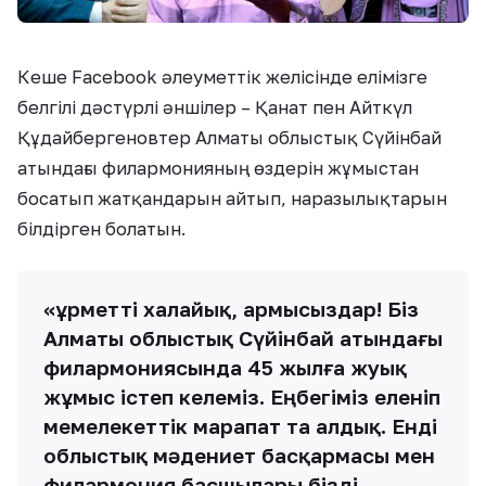
Кеше Facebook әлеуметтік желісінде елімізге
белгілі дәстүрлі әншілер – Қанат пен Айткүл
Құдайбергеновтер Алматы облыстық Сүйінбай
атындағы филармонияның өздерін жұмыстан
босатып жатқандарын айтып, наразылықтарын
білдірген болатын.
«Құрметті халайық, армысыздар! Біз
Алматы облыстық Сүйінбай атындағы
филармониясында 45 жылға жуық
жұмыс істеп келеміз. Еңбегіміз еленіп
мемелекеттік марапат та алдық. Енді
облыстық мәдениет басқармасы мен
филармония басшылары бізді