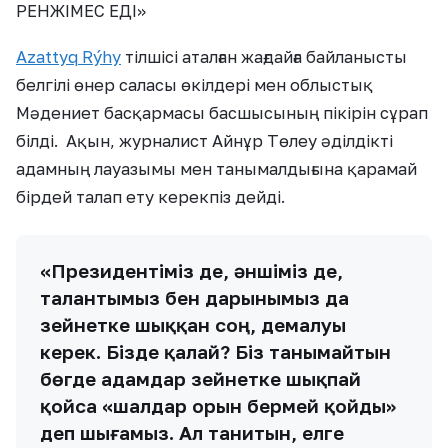
РЕНЖІМЕС ЕДІ»
Azattyq Rýhy
тілшісі аталған жағдайға байланысты
белгілі өнер саласы өкілдері мен облыстық
Мәдениет басқармасы басшысының пікірін сұрап
білді. Ақын, журналист Айнұр Төлеу әділдікті
адамның лауазымы мен танымалдығына қарамай
бірдей талап ету керекпіз дейді.
«Президентіміз де, әншіміз де,
талантымыз бен дарынымыз да
зейнетке шыққан соң, демалуы
керек. Бізде қалай? Біз танымайтын
бөгде адамдар зейнетке шықпай
қойса «шалдар орын бермей қойды»
деп шығамыз. Ал танитын, елге