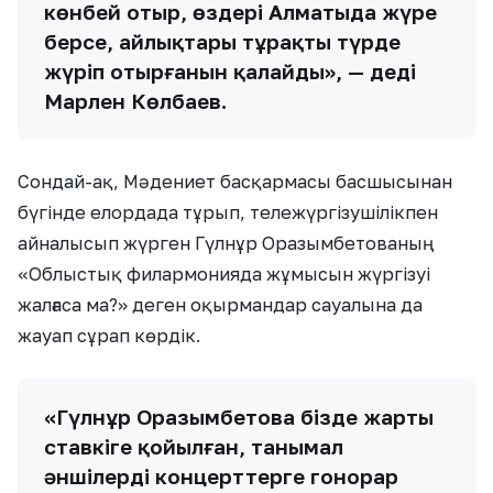
көнбей отыр, өздері Алматыда жүре
берсе, айлықтары тұрақты түрде
жүріп отырғанын қалайды», — деді
Марлен Көлбаев.
Сондай-ақ, Мәдениет басқармасы басшысынан
бүгінде елордада тұрып, тележүргізушілікпен
айналысып жүрген Гүлнұр Оразымбетованың
«Облыстық филармонияда жұмысын жүргізуі
жалғаса ма?» деген оқырмандар сауалына да
жауап сұрап көрдік.
«Гүлнұр Оразымбетова бізде жарты
ставкіге қойылған, танымал
әншілерді концерттерге гонорар