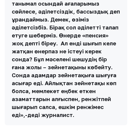
танымал осындай ағаларымыз
сөйлесе, әділетсіздік, бассыздық деп
ұрандаймыз. Демек, өзіміз
әділетсізбіз. Бірақ сол әділетті талап
етуге шеберміз. Өнерде «пенсия»
жоқ депті біреу. Ал енді шығып келе
жатқан өнерпаз не істеуі керек
сонда? Бұл мәселені шешудің бір
ғана жолы – зейнетақыны көбейту.
Сонда адамдар зейнетақыға шығуға
асығар еді. Айлықтан зейнетақы көп
болса, мемлекет еңбек еткен
азаматтарын алғыспен, ренжітпей
шығарып салса, ешкім ренжімес
еді»,-деді журналист.