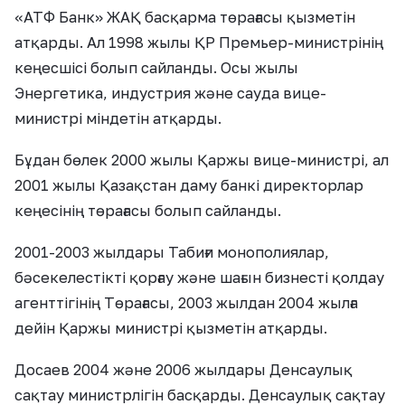
«АТФ Банк» ЖАҚ басқарма төрағасы қызметін
атқарды. Ал 1998 жылы ҚР Премьер-министрінің
кеңесшісі болып сайланды. Осы жылы
Энергетика, индустрия және сауда вице-
министрі міндетін атқарды.
Бұдан бөлек 2000 жылы Қаржы вице-министрі, ал
2001 жылы Қазақстан даму банкі директорлар
кеңесінің төрағасы болып сайланды.
2001-2003 жылдары Табиғи монополиялар,
бәсекелестікті қорғау және шағын бизнесті қолдау
агенттігінің Төрағасы, 2003 жылдан 2004 жылға
дейін Қаржы министрі қызметін атқарды.
Досаев 2004 және 2006 жылдары Денсаулық
сақтау министрлігін басқарды. Денсаулық сақтау