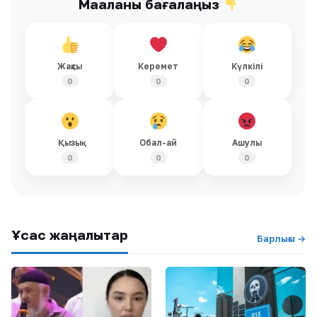
Мақаланы бағалаңыз
Жақсы
Керемет
Күлкілі
0
0
0
Қызық
Обал-ай
Ашулы
0
0
0
Ұқсас жаңалықтар
Барлығы →