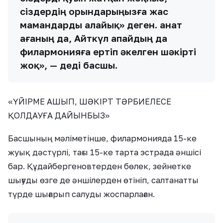
сіздердің орындарыңызға жас
мамандарды алайық» деген. Қанат
ағаның да, Айткүл апайдың да
филармонияға ертіп әкелген шәкірті
жоқ», — деді басшы.
«ҮЙІРМЕ АШЫП, ШӘКІРТ ТӘРБИЕЛЕСЕ
ҚОЛДАУҒА ДАЙЫНБЫЗ»
Басшының мәліметінше, филармонияда 15-ке
жуық дәстүрлі, тағы 15-ке тарта эстрада әншісі
бар. Құдайбергеновтерден бөлек, зейнетке
шығуды өзге де әншілерден өтініп, салтанатты
түрде шығарып салуды жоспарлаған.