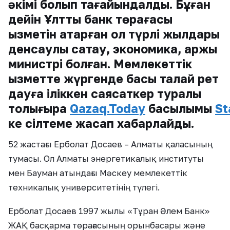
әкімі болып тағайындалды. Бұған
дейін Ұлттық банк төрағасы
қызметін атқарған ол түрлі жылдары
денсаулық сақтау, экономика, қаржы
министрі болған. Мемлекеттік
қызметте жүргенде басы талай рет
дауға іліккен саясаткер туралы
толығырақ
Qazaq.Today
басылымы
St
ке сілтеме жасап хабарлайды.
52 жастағы Ерболат Досаев – Алматы қаласының
тумасы. Ол Алматы энергетикалық институты
мен Бауман атындағы Мәскеу мемлекеттік
техникалық университетінің түлегі.
Ерболат Досаев 1997 жылы «Тұран Әлем Банк»
ЖАҚ басқарма төрағасының орынбасары және