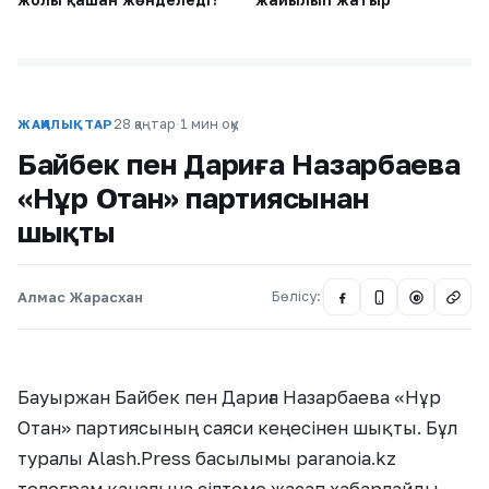
28 қаңтар
·
1 мин оқу
ЖАҢАЛЫҚТАР
Байбек пен Дариға Назарбаева
«Нұр Отан» партиясынан
шықты
Алмас Жарасхан
Бөлісу:
@
Бауыржан Байбек пен Дариға Назарбаева «Нұр
Отан» партиясының саяси кеңесінен шықты. Бұл
туралы Alash.Press басылымы paranoia.kz