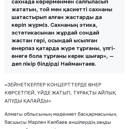
сахнада көрерменмен салғыласып
жататын, той мен қасиетті сахнаны
шатастырып алған жастарды да
көріп жүрміз. Сахнаның этика,
эстетикасынан жұрдай сондай
жастан гөрі, осындай ысылған
өнерпаз қатарда жүре тұрғаны, үлгі-
өнеге бола тұрғаны керек шығар», —
деп пікір білдірді Наймантаев.
«ЗЕЙНЕТКЕРЛЕР КОНЦЕРТТЕРДЕ ӨНЕР
КӨРСЕТПЕЙ, ҮЙДЕ ЖАТЫП, ТҰРАҚТЫ АЙЛЫҚ
АЛУДЫ ҚАЛАЙДЫ»
Алматы облысының мәдениет басқармасының
басшысы Марлен Көлбаев әншілердің заңды