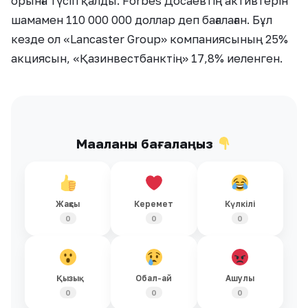
орынға түсіп қалды. Forbes Досаевтің активтерін
шамамен 110 000 000 доллар деп бағалаған. Бұл
кезде ол «Lancaster Group» компаниясының 25%
акциясын, «Қазинвестбанктің» 17,8% иеленген.
Мақаланы бағалаңыз
Жақсы
Керемет
Күлкілі
0
0
0
Қызық
Обал-ай
Ашулы
0
0
0