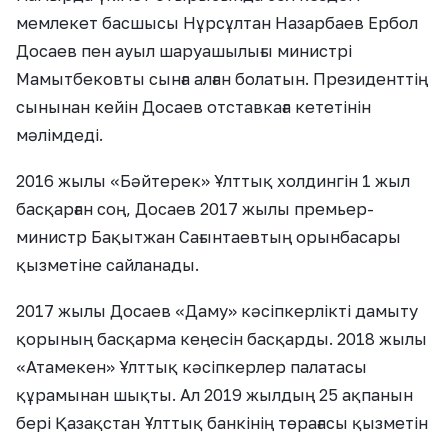
мемлекет басшысы Нұрсұлтан Назарбаев Ербол
Досаев пен ауыл шаруашылығы министрі
Мамытбековты сынға алған болатын. Президенттің
сынынан кейін Досаев отставкаға кететінін
мәлімдеді.
2016 жылы «Бәйтерек» Ұлттық холдингін 1 жыл
басқарған соң, Досаев 2017 жылы премьер-
министр Бақытжан Сағынтаевтың орынбасары
қызметіне сайланады.
2017 жылы Досаев «Даму» кәсіпкерлікті дамыту
қорының басқарма кеңесін басқарды. 2018 жылы
«Атамекен» Ұлттық кәсіпкерлер палатасы
құрамынан шықты. Ал 2019 жылдың 25 ақпанын
бері Қазақстан Ұлттық банкінің төрағасы қызметін