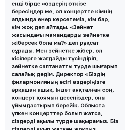
енді бірде «өздерің өткізе
бересіңдер ме, ол концертте кімнің
алдында өнер көрсетеміз, кім бар,
кім жоқ деп айтады. «Зейнет
жасындағы мамандарды зейнетке
жіберсек бола ма?» деп рұқсат
сұрады. Мен зейнетке жібер, ол
кісілерге жағдайды түсіндіріп,
зейнетке салтанатты түрде шығарып
салайық дедім. Директор «Біздің
филармонияның есігі өздеріңізге
әрқашан ашық. Індет аяқталған соң,
концерт қоямын десеңіздер, оны
ұйымдастырып берейік. Облыста
үлкен концерттер болып жатса,
сіздерді ақылы түрде шақырамыз. Біз
сіздерді қуып жатқан жоқпыз,