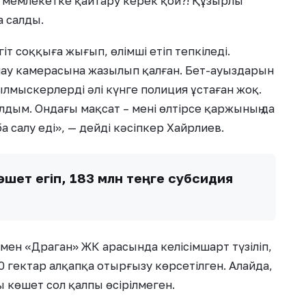
п, мемлекетке қайтару керек қой?! Құзырлы
а салды.
іт соққыға жығып, өлімші етіп тепкіледі.
лау камерасына жазылып қалған. Бет-ауыздарын
мыскерлерді әлі күнге полиция ұстаған жоқ.
алдым. Ондағы мақсат – мені өлтірсе қаржының да
 салу еді», — дейді кәсіпкер Хайрлиев.
өшет егіп, 183 млн теңге субсидия
мен «Драган» ЖК арасында келісімшарт түзіліп,
00 гектар алқапқа отырғызу көрсетілген. Алайда,
 көшет сол қалпы өсірілмеген.