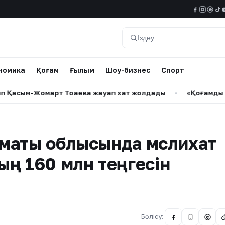
@
Іздеу
номика
Қоғам
Ғылым
Шоу-бизнес
Спорт
-Жомарт Тоқаевқа жауап хат жолдады
•
«Қоғамдық тәртіпт
маты облысында мәслихат
ың 160 млн теңгесін
Бөлісу:
@