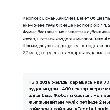
Кәсіпкер Ержан Хайрлиев Бекет Әбішевтің д
екеуі және тағы бірнеше кәсіпкер бірігіп
Жұмыс басталып, мемлекеттен субсидияның
жасап, шоттағы жүздеген миллион теңгені ө
Шағымданушылардың дәлел ретінде әкелге
2,2 млрд теңгеден астам қаржы аударылған
«Біз 2018 жылдың қарашасында 70
ауданындағы 400 гектар жерге ма
алғанбыз. Жобаны бастап, мен кеп
жылжымайтын мүлік ретінде 2 мың
қоймасын қойдым. «Tengty Land»