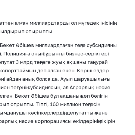
тен алған миллиардтарды ол мүгедек інісінің
йнылдырып отырыпты
Бекет Әбішев миллиардтаған теңге субсидияны
і. Полицияға оның бұрынғы бизнес-серіктері
путат 3 млрд теңгеге жуық ақшаны таңқурай
экспорттаймын деп алған екен. Көрші елдер
кені айдан анық болса да, Ауыл шаруашылығы
ион теңгенің субсидиясын, ал Аграрлық несие
лген. Бекет Әбішев бұл ақшаның көп бөлігін
рып отрыпты. Тіпті, 160 миллион теңгесін
ағымданушы кәсіпкерлердің, депутаттың және
арлық несие корпорациясы өкілдерінің пікірін