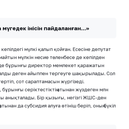
а мүгедек інісін пайдаланған…»
епілдегі мүлкі қалып қойған. Есесіне депутат
жымайтын мүлкін несие төленбесе де кепілден
нде бұрынғы директор мемлекет қаражатын
 алды деген айыппен тергеуге шақырылады. Сол
ртіп, сот сараптамасын жүргізеді.
 бұрынғы серіктестіктің атынан жүздеген млн
ны анықталады. Бір қызығы, негізгі ЖШС-ден
ынан да субсидия алуға өтініш беріп, оның бүкіл