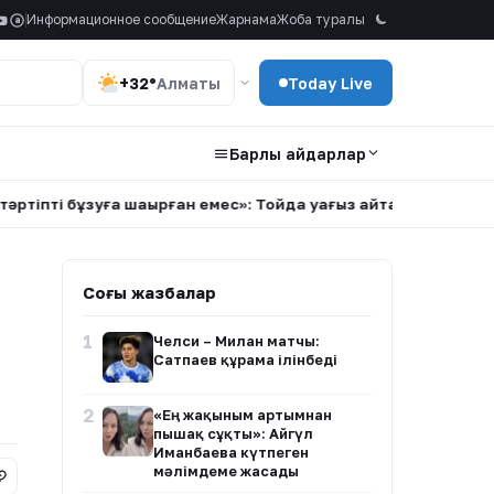
Информационное сообщение
Жарнама
Жоба туралы
a
+32°
Алматы
Today Live
Барлық айдарлар
і бұзуға шақырған емес»: Тойда уағыз айтқан ер адамның қызы 
Соңғы жазбалар
1
Челси – Милан матчы:
Сатпаев құрамға ілінбеді
2
«Ең жақыным артымнан
пышақ сұқты»: Айгүл
Иманбаева күтпеген
мәлімдеме жасады