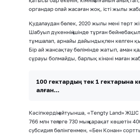
қатысы бар екенін, кімнің алғанын анықта
органдар олай жасаған жоқ, істі жылы жаб
Қудалаудан бөлек, 2020 жылы мені төрт жіг
Шабуыл дүкеннің ішінде тұрған бейнебақы
тұмшалап, арнайы дайындықпен келген қыл
Бір ай жансақтау бөлімінде жатып, аман қ
сұрауы болмайды, барлық кінәні маған жаба
100 гектардың тек 1 гектарына к
алған…
Кәсіпкердің айтуынша, «Tengty Land» ЖШС 
766 млн теңгеге 730 мың қарақат көшетін 4
субсидия бөлінгенмен, «Бен Конан» сортты