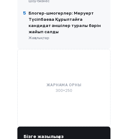
Шоу-бизнес
5
Блогер-шмогерлер: Меруерт
Түсіпбаева Құрылтайға
кандидат әншілер туралы бәрін
жайып салды
Жаңалықтар
ЖАРНАМА ОРНЫ
300×250
Бізге жазылыңыз