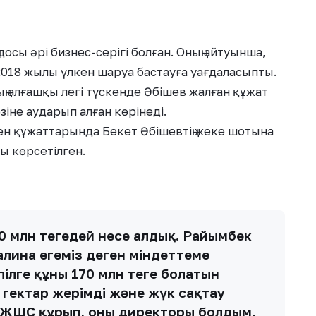
осы әрі бизнес-серігі болған. Оның айтуынша,
, 2018 жылы үлкен шаруа бастауға уағдаласыпты.
 алғашқы легі түскенде Әбішев жалған құжат
зіне аударып алған көрінеді.
н құжаттарында Бекет Әбішевтің жеке шотына
ы көрсетілген.
0 млн теңгедей несе алдық. Райымбек
лина егеміз деген міндеттеме
ілге құны 170 млн теңге болатын
 гектар жерімді және жүк сақтау
 ЖШС құрып, оның директоры болдым,