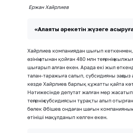
Ержан Хайрлиев
«Алаяқтық әрекетін жүзеге асыруғ
Хайрлиев компаниядан шығып кеткенмен, к
өзінің атынан қойған 480 млн теңгенің жыл
шығарып алған екен. Арада екі жыл өтке
талан-таражыға салып, субсидияны заңсыз
кезде Хайрлиев барлық құжатты қайта көте
Нәтижесінде депутат жалған мөр жасатып,
теңгенің субсидиясын тұрақты алып отырға
бөлек Әбішев ондаған шағын компанияның ат
өтініші мақұлданып келген екен.