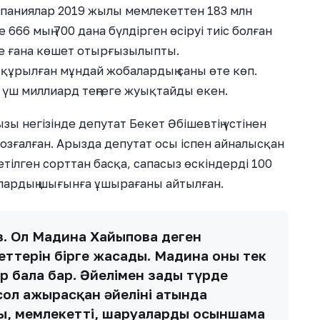
мпаниялар 2019 жылы мемлекеттен 183 млн
е 666 мың 700 дана бүлдірген өсіруі тиіс болған
рге ғана көшет отырғызылыпты.
құрылған мұндай жобалардың саны өте көп.
үш миллиард теңгеге жуықтайды екен.
ызы негізінде депутат Бекет Әбішевтің үстінен
зғалған. Арызда депутат осы іспен айналысқан
тілген сорттан басқа, сапасыз өскіндерді 100
уалардың шығынға ұшырағаны айтылған.
із. Ол Мадина Хайыпова деген
ттерін бірге жасады. Мадина оның тек
ір бала бар. Әйелімен заңды түрде
сол ажырасқан әйелінің атында
ы, мемлекетті, шаруаларды осыншама