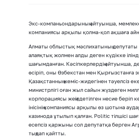
Экс-компаньондарының айтуынша, мемлекет
компаниясы арқылы қолма-қол ақшаға а
Алматы облыстық мәслихатының депутаты 
алаяқтық жолмен алды деген күдікке ілінд
шағымданған. Кәсіпкерлердің айтуынша, де
өсіріп, оны Өзбекстан мен Қырғызстанға 
Қазақстанның жеміс-жидегінен тәуелсіз е
министрлігі оған жыл сайын жүздеген милл
корпорациясы жеңілдетілген несие беріп ке
інісінің компаниясы арқылы өз шотына ауда
казинода ұтылып қалған. Politic тілшісі ш
есепсіз қаржыны сол депутатқа берген Агр
тыңдап қайтты.