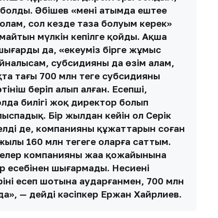
болды. Әбішев «менің атымда ештеңе
болам, сол кезде таза болуым керек»
жымайтын мүлкін кепілге қойды. Ақша
 шығарды да, «екеуміз бірге жұмыс
айналысам, субсидияны да өзім алам,
та тағы 700 млн теңге субсидияны
ініш беріп алып алған. Есепші,
олда билігі жоқ директор болып
спадық. Бір жылдан кейін ол Серік
лді де, компанияның құжаттарын соған
ылы 160 млн теңгеге оларға саттым.
елер компанияның жаңа қожайынына
р есебінен шығармады. Несиенің
інің есеп шотына аударғанмен, 700 млн
мда», — дейді кәсіпкер Ержан Хайрлиев.