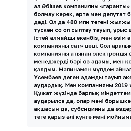
ал Әбішев компанияның «гаранты» 
болмау керек, ертең мен депутат 
деді. Ол да 480 млн теңгенің жыл
түскен соң ол сылтау тауып, ұрыс
істей алмайды екенбіз, мен өзім 
компанияны сат» деді. Сол аралық
компанияның атынан электронды өт
менеджердің бәрі өз адамы, мен қ
қалдым. Малинамен мүлдем айналы
Үсембаев деген адамды тауып әке
аудардық. Мен компанияны 2019 ж
Құжат жүзінде барлық міндеттем
аударылса да, олар мені борышке
ақшасын да, субсидияны да өздер
теңге қарыз әлі күнге менің мойны