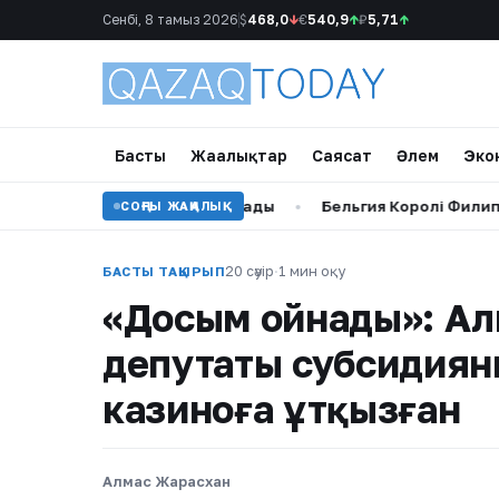
Сенбі, 8 тамыз 2026
$
468,0
↓
€
540,9
↑
₽
5,71
↑
Басты
Жаңалықтар
Саясат
Әлем
Эко
күтпеген мәлімдеме жасады
•
Бельгия Королі Филипп Қасым
СОҢҒЫ ЖАҢАЛЫҚ
20 сәуір
·
1 мин оқу
БАСТЫ ТАҚЫРЫП
«Досым ойнады»: Ал
депутаты субсидиян
казиноға ұтқызған
Алмас Жарасхан