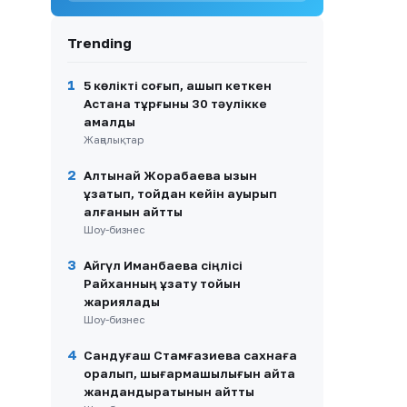
халықаралық экология
апталығына қатысты
Trending
9
«Ақ періштем, мәңгі
сағынышым»: Әнші Наркенже
1
5 көлікті соғып, қашып кеткен
Серікбаева әсерлі жазба
Астана тұрғыны 30 тәулікке
жариялады
қамалды
Жаңалықтар
10
«Қорғансыз күндерім
болды»: Дариға Бадықова
2
жан сырын ақтарды
Алтынай Жорабаева қызын
ұзатып, тойдан кейін ауырып
қалғанын айтты
Шоу-бизнес
3
Айгүл Иманбаева сіңлісі
Райханның ұзату тойын
жариялады
Шоу-бизнес
4
Сандуғаш Стамғазиева сахнаға
оралып, шығармашылығын қайта
жандандыратынын айтты