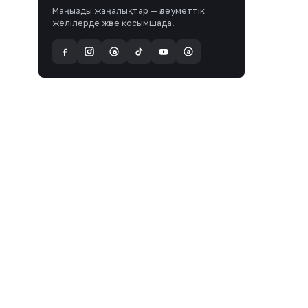
Маңызды жаңалықтар — әлеуметтік
желілерде және қосымшада.
a
@