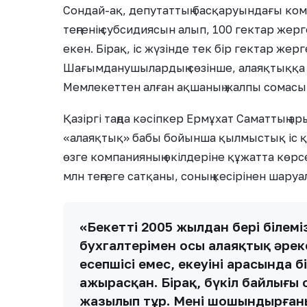
Сондай-ақ, депутаттың басқаруындағы ко
теңгенің субсидиясын алып, 100 гектар жерг
екен. Бірақ, іс жүзінде тек бір гектар же
Шағымданушылардың сөзінше, алаяқтыққа 
Мемлекеттен алған ақшаның жалпы сомасы 
Қазіргі таңда кәсіпкер Ермұхат Саматтың ар
«алаяқтық» бабы бойынша қылмыстық іс қо
өзге компанияның өкілдеріне құжатта көрсе
млн теңгеге сатқаны, соның кесірінен шар
«Бекетті 2005 жылдан бері білем
бухгалтерімен осы алаяқтық әреке
есепшісі емес, екеуінің арасында б
ажырасқан. Бірақ, бүкіл байлығы 
жазылып тұр. Мені шошындырған