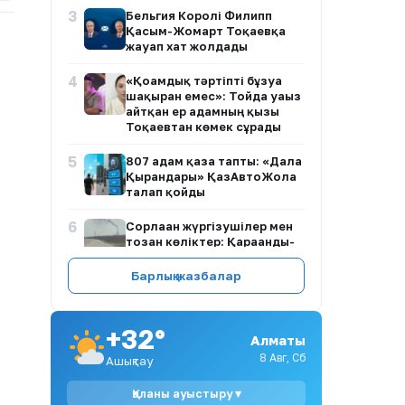
3
Бельгия Королі Филипп
Қасым-Жомарт Тоқаевқа
жауап хат жолдады
4
«Қоғамдық тәртіпті бұзуға
шақырған емес»: Тойда уағыз
айтқан ер адамның қызы
Тоқаевтан көмек сұрады
5
807 адам қаза тапты: «Дала
Қырандары» ҚазАвтоЖолға
талап қойды
6
Сорлаған жүргізушілер мен
тозған көліктер: Қарағанды-
Жезқазған тас жолы қашан
жөнделеді?
Барлық жазбалар
7
1,5 миллиард теңге суға
кетті ме? Ақмола
+32°
облысындағы нәжіс Есілге
Алматы
жайылып жатыр
8 Авг, Сб
Ашықтау
8
Жаңа адамдар Caspian Sea
Қаланы ауыстыру ▾
Action Week 2026