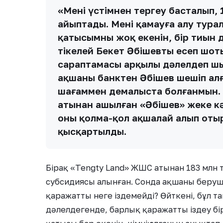
«Менің үстімнен тергеу басталып, 1
айыптады. Мені қамауға алу тура
қатысымның жоқ екенін, бір тиын
тікелей Бекет Әбішевтың есеп шот
сараптамасы арқылы дәлелдеп шық
ақшаны банктен Әбішев шешіп алға
шағаммен демалыста болғанмын. Қа
атынан ашылған «Әбішев» жеке кә
оны қолма-қол ақшалай алып отыр
қысқартылды.
Бірақ «Tengty Land» ЖШС атынан 183 млн те
субсидиясы алынған. Сонда ақшаны берушіл
қаражатты неге іздемейді? Өйткені, бұл та
дәлелдегенде, барлық қаражатты іздеу бір