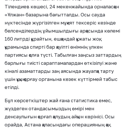
Тілендиев көшесі, 24 мекенжайында орналасқан
«Ұлжан» базарына бағытталды. Осы сауда
нүктесінде жүргізілген мұқият тексеріс кезінде
белсенділердің ұйымшылдығы арқасында көлемі
160 литрді құрайтын, ешқандай құжаты жоқ,
құрамында спирті бар қауіпті өнімнің үлкен
партиясы қолға түсті. Табылған заңсыз заттардың
барлығы тиісті сараптамалардан өткізілуі және
кінәлі азаматтарды заң аясында жауапқа тарту
үшін құқық қорғау органына кезек күттірмей табыс
етілді.
Бұл көрсеткіштер жай ғана статистика емес,
жүздеген отандасымыздың өмірі мен
денсаулығын қорғап қалудың айқын көрінісі. Осы
орайда, Астана қаласындағы операцияның қақ