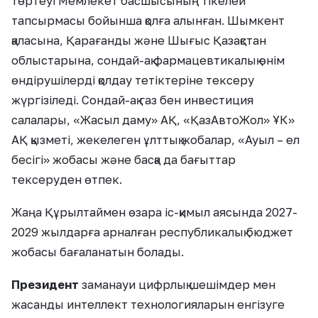
төртеуі Мемлекет басшысының тікелей
тапсырмасы бойынша қолға алынған. Шымкент
қаласына, Қарағанды және Шығыс Қазақстан
облыстарына, сондай-ақ фармацевтикалық өнім
өндірушілерді қолдау тетіктеріне тексеру
жүргізіледі. Сондай-ақ газ бен инвестиция
салалары, «Жасыл даму» АҚ, «ҚазАвтоЖол» ҰК»
АҚ қызметі, жекелеген ұлттық жобалар, «Ауыл – ел
бесігі» жобасы және басқа да бағыттар
тексеруден өтпек.
Жаңа Құрылтаймен өзара іс-қимыл аясында 2027-
2029 жылдарға арналған республикалық бюджет
жобасы бағаланатын болады.
Президент
заманауи цифрлық шешімдер мен
жасанды интеллект технологияларын енгізуге