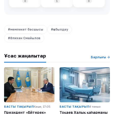
0
1
0
#мемлекет басшысы
#қабылдау
#Әлихан Смайылов
Ұқсас жаңалықтар
Барлығы →
БАСТЫ ТАҚЫРЫП
Кеше, 17:05
БАСТЫ ТАҚЫРЫП
4 тамыз
Президент «Бәйтерек»
Тоқаев Халық қаһарманы