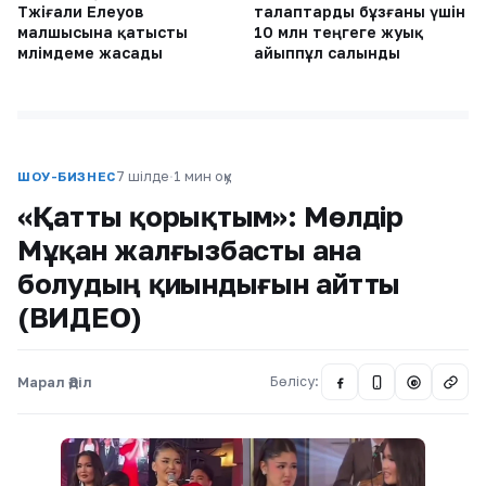
Тәжіғали Елеуов
талаптарды бұзғаны үшін
малшысына қатысты
10 млн теңгеге жуық
мәлімдеме жасады
айыппұл салынды
7 шілде
·
1 мин оқу
ШОУ-БИЗНЕС
«Қатты қорықтым»: Мөлдір
Мұқан жалғызбасты ана
болудың қиындығын айтты
(ВИДЕО)
Марал Әділ
Бөлісу:
@