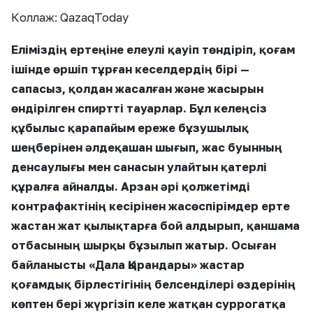
Коллаж: QazaqToday
Еліміздің ертеңіне елеулі қауіп төндіріп, қоғам
ішінде өршіп тұрған кеселдердің бірі —
сапасыз, қолдан жасалған және жасырын
өндірілген спиртті тауарлар. Бұл келеңсіз
құбылыс қарапайым ереже бұзушылық
шеңберінен әлдеқашан шығып, жас буынның
денсаулығы мен санасын улайтын қатерлі
құралға айналды. Арзан әрі қолжетімді
контрафактінің кесірінен жасөспірімдер ерте
жастан жат қылықтарға бой алдырып, қаншама
отбасының шырқы бұзылып жатыр. Осыған
байланысты «Дала Қырандары» жастар
қоғамдық бірлестігінің белсенділері өздерінің
көптен бері жүргізіп келе жатқан суррогатқа