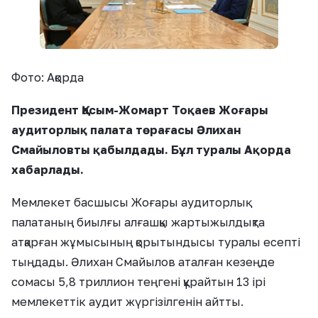
Фото: Ақорда
Президент Қасым-Жомарт Тоқаев Жоғары
аудиторлық палата төрағасы Әлихан
Смайыловты қабылдады. Бұл туралы Ақорда
хабарлады.
Мемлекет басшысы Жоғары аудиторлық
палатаның биылғы алғашқы жартыжылдықта
атқарған жұмысының қорытындысы туралы есепті
тыңдады. Әлихан Смайылов аталған кезеңде
сомасы 5,8 триллион теңгені құрайтын 13 ірі
мемлекеттік аудит жүргізілгенін айтты.