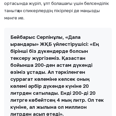
ортасында жүріп, ұлт болашағы үшін белсенділік
танытқан спикерлердің пікірлері де маңызды
мәнге ие.
Бейбарыс Серпінұлы, «Дала
қырандары» ЖҚБ үйлестірушісі: «Ең
бірінші біз дүкендерде болсын
тексеру жүргіземіз. Қазақстан
бойынша 200-ден астам дүкенді
өзіміз ұстадық. Ал тәркіленген
суррагат көлеміне келсек оның
көлемі әрбір дүкенде күніне 20
литрден сатылады. Енді 200-ді 20
литрге көбейтсең 4 мың литр. Ол тек
күніне, ал жылына ол миллион
литрден асып өтеді».