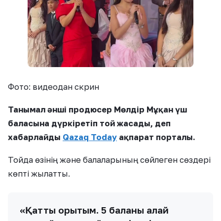
Фото: видеодан скрин
Танымал әнші продюсер Мөлдір Мұқан үш
баласына дүркіретіп той жасады, деп
хабарлайды
Qazaq Today
ақпарат порталы.
Тойда өзінің және балаларының сөйлеген сөздері
көпті жылатты.
«Қатты қорықтым. 5 баланы қалай