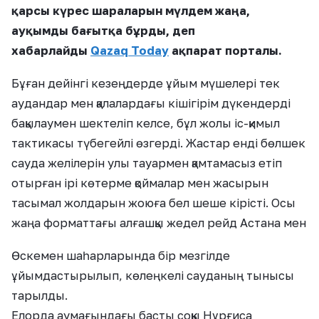
қарсы күрес шараларын мүлдем жаңа,
ауқымды бағытқа бұрды, деп
хабарлайды
Qazaq Today
ақпарат порталы.
Бұған дейінгі кезеңдерде ұйым мүшелері тек
аудандар мен қалалардағы кішігірім дүкендерді
бақылаумен шектеліп келсе, бұл жолы іс-қимыл
тактикасы түбегейлі өзгерді. Жастар енді бөлшек
сауда желілерін улы тауармен қамтамасыз етіп
отырған ірі көтерме қоймалар мен жасырын
тасымал жолдарын жоюға бел шеше кірісті. Осы
жаңа форматтағы алғашқы жедел рейд Астана мен
Өскемен шаһарларында бір мезгілде
ұйымдастырылып, көлеңкелі сауданың тынысы
тарылды.
Елорда аумағындағы басты соққы Нұрғиса