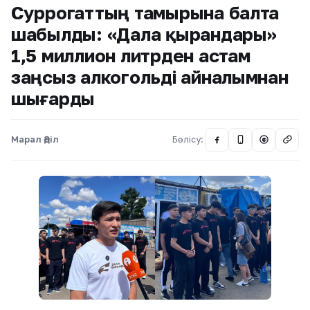
Суррогаттың тамырына балта
шабылды: «Дала қырандары»
1,5 миллион литрден астам
заңсыз алкогольді айналымнан
шығарды
Марал Әділ
Бөлісу:
@