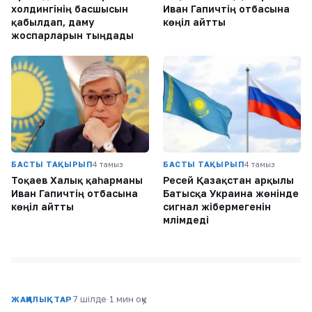
холдингінің басшысын
Иван Гапичтің отбасына
қабылдап, даму
көңіл айтты
жоспарларын тыңдады
БАСТЫ ТАҚЫРЫП
4 тамыз
БАСТЫ ТАҚЫРЫП
4 тамыз
Тоқаев Халық қаһарманы
Ресей Қазақстан арқылы
Иван Гапичтің отбасына
Батысқа Украина жөнінде
көңіл айтты
сигнал жібермегенін
мәлімдеді
7 шілде
·
1 мин оқу
ЖАҢАЛЫҚТАР