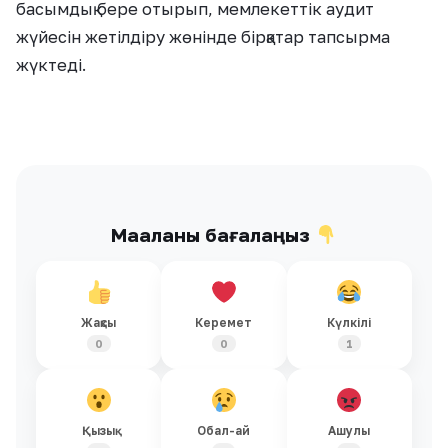
басымдық бере отырып, мемлекеттік аудит
жүйесін жетілдіру жөнінде бірқатар тапсырма
жүктеді.
Мақаланы бағалаңыз
Жақсы
Керемет
Күлкілі
0
0
1
Қызық
Обал-ай
Ашулы