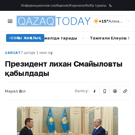
Информационное сообщение
Жарнама
Жоба туралы
+15°
Алматы
ан фотосы желіде тарады
•
Тәжіғали Елеуов: Рахат Сәрс
СОҢҒЫ ЖАҢАЛЫҚ
7 шілде
·
1 мин оқу
САЯСАТ
Президент Әлихан Смайыловты
қабылдады
Марал Әділ
Бөлісу:
@