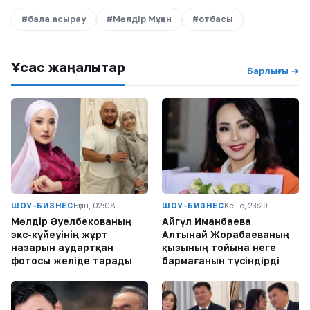
#бала асырау
#Мөлдір Мұқан
#отбасы
Ұқсас жаңалықтар
Барлығы →
ШОУ-БИЗНЕС
Бүгін, 02:08
ШОУ-БИЗНЕС
Кеше, 23:29
Мөлдір Әуелбекованың
Айгүл Иманбаева
экс-күйеуінің жұрт
Алтынай Жорабаеваның
назарын аудартқан
қызының тойына неге
фотосы желіде тарады
бармағанын түсіндірді