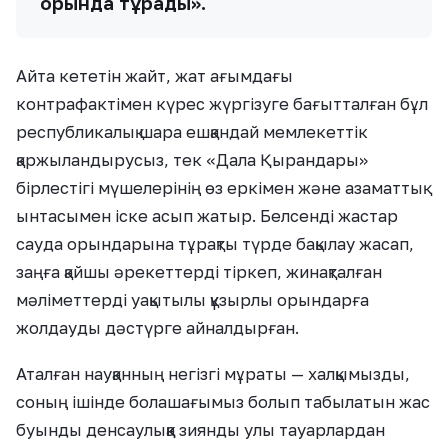
орында тұрады».
Айта кететін жайт, жат ағымдағы
контрафактімен күрес жүргізуге бағытталған бұл
республикалық шара ешқандай мемлекеттік
қаржыландырусыз, тек «Дала Қырандары»
бірлестігі мүшелерінің өз еркімен және азаматтық
ынтасымен іске асып жатыр. Белсенді жастар
сауда орындарына тұрақты түрде бақылау жасап,
заңға қайшы әрекеттерді тіркеп, жинақталған
мәліметтерді уақытылы құзырлы орындарға
жолдауды дәстүрге айналдырған.
Аталған науқанның негізгі мұраты — халқымызды,
соның ішінде болашағымыз болып табылатын жас
буынды денсаулыққа зиянды улы тауарлардан