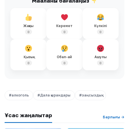
Мақаланы бағалаңыз
Жақсы
Керемет
Күлкілі
0
0
0
Қызық
Обал-ай
Ашулы
0
0
0
#алкоголь
#Дала қырандары
#заңсыздық
Ұқсас жаңалықтар
Барлығы →