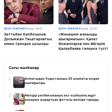
ШОУ-БИЗНЕС
Кеше, 19:57
ШОУ-БИЗНЕС
Кеше, 10:22
Заттыбек Көпбосынов
«Жеңешем жаныңды
Досымжан Таңатаровтың
шығармасын»: Қанат
әнімен трендке қосылды
Әлжаппаров пен Әйгерім
Қалаубаева талқыға түсті
Соңғы жазбалар
1
Алматыдан Үндістанның 35 азаматы елден
шығарылды
2
Мөлдір Әуелбекованың экс-күйеуінің жұрт
назарын аудартқан фотосы желіде тарады
Тәжіғали Елеуов: Рахат Сәрсеновтің үй