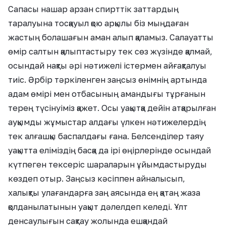
Сапасы нашар арзан спирттік заттардың
таралуына тосқауыл қою арқылы біз мыңдаған
жастың болашағын аман алып қаламыз. Салауатты
өмір салтын қалыптастыру тек сөз жүзінде қалмай,
осындай нақты әрі нәтижелі істермен айғақталуы
тиіс. Әрбір тәркіленген заңсыз өнімнің артында
адам өмірі мен отбасының амандығы тұрғанын
терең түсінуіміз қажет. Осы уақытқа дейін атқарылған
ауқымды жұмыстар алдағы үлкен нәтижелердің
тек алғашқы баспалдағы ғана. Белсенділер таяу
уақытта еліміздің басқа да ірі өңірлерінде осындай
күтпеген тексеріс шараларын ұйымдастыруды
көздеп отыр. Заңсыз кәсіппен айналысып,
халықты улағандарға заң аясында ең қатаң жаза
қолданылатынын уақыт дәлелдеп келеді. Ұлт
денсаулығын сақтау жолында ешқандай