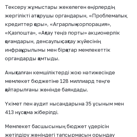
Тексеру жұмыстары жекелеген өңірлердің
жергілікті атқарушы органдарын, «Проблемалық
кредиттер қоры», «Аграрлық корпорация»,
«Қазпошта», «Ақтау теңіз порты» акционерлік
қоғамдарын, денсаулық сақтау жүйесінің
инфрақұрылымы мен бірқатар мемлекеттік
органдарды қамтыды.
Анықталған кемшіліктерді жою нәтижесінде
мемлекет бюджетіне 128 миллиард теңге
қайтарылғаны жөнінде баяндады.
Үкімет пен аудит нысандарына 35 ұсыным мен
413 нұсқама жіберілді.
Мемлекет басшысының бюджет үдерісін
жетілдіру жөніндегі тапсырмасын орындау