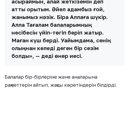
асыраймын, қалай жеткіземін деп
қатты қорықтым. Әйел адамбыз ғой,
жанымыз нәзік. Бірақ Аллаға шүкір.
Алла Тағалам балаларымның
несібесін үйіп-төгіп беріп жатыр.
Маған күш берді. Уайымдама, сенің
қолыңнан келеді деген бір сезім
болды», — деді өнер иесі.
Балалар бір-бірлеріне және аналарына
рақметтерін айтып, жақсы көретіндерін білдірді.