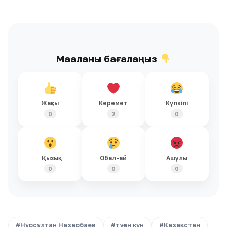
Мақаланы бағалаңыз
Жақсы
Керемет
Күлкілі
0
2
0
Қызық
Обал-ай
Ашулы
0
0
0
#Нұрсұлтан Назарбаев
#туған күн
#Қазақстан