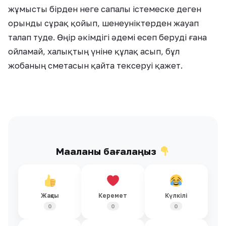
жұмысты бірден неге сапалы істемеске деген
орынды сұрақ қойып, шенеуніктерден жауап
талап туде. Өңір әкімдігі әдемі есеп беруді ғана
ойламай, халықтың үніне құлақ асып, бұл
жобаның сметасын қайта тексеруі қажет.
Мақаланы бағалаңыз
Жақсы
Керемет
Күлкілі
0
0
0