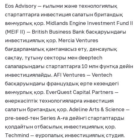
Eos Advisory — ғылыми және технологиялық
стартаптарға инвестиция салатын британдық
венчурлық қор. Midlands Engine Investment Fund II
(MEIF II) — British Business Bank басқаруындағы
инвестициялық қор. Mercia Ventures
бағдарламалық қамтамасыз ету, денсаулық
сақтау, тұтыну секторы мен deeptech
салаларындағы стартаптарға 10 млн фунтқа дейін
инвестициялайды. AFI Ventures — Ventech
басқаруындағы француздық ерте кезеңдегі
венчурлық қор. EverQuest Capital Partners —
өнеркәсіптік технологияларға инвестиция
салатын британдық қор. Adeline Arts & Science —
pre-seed-тен Series A-ға дейінгі стартаптарды
қолдайтын отбасылық инвестициялық қор.
Techmind — еуропалық инвестициялық студия.