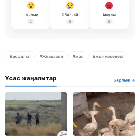
Қызық
Обал-ай
Ашулы
1
0
0
#асфальт
#Жезқазған
#жол
#жол мәселесі
Ұқсас жаңалықтар
Барлығы →