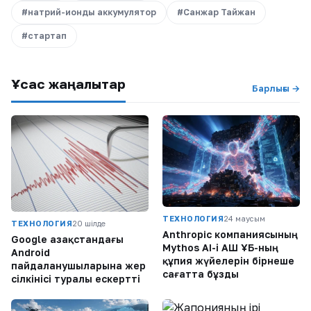
#натрий-ионды аккумулятор
#Санжар Тайжан
#стартап
Ұқсас жаңалықтар
Барлығы →
ТЕХНОЛОГИЯ
24 маусым
ТЕХНОЛОГИЯ
20 шілде
Anthropic компаниясының
Google Қазақстандағы
Mythos AI-і АҚШ ҰҚБ-ның
Android
құпия жүйелерін бірнеше
пайдаланушыларына жер
сағатта бұзды
сілкінісі туралы ескертті