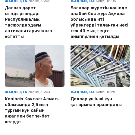
ЖАҢАЛЫҚТАР
Кеше, 18:06
ЖАҢАЛЫҚТАР
Кеше, 18:05
Далаға дәрет
Балалар жүретін көшеде
сындырғандар:
алабай бос жүр: Ақмола
Республикалық
облысында иті
тасжолдардағы
үйректерді таланған иесі
антисанитария жаға
тек 43 мың теңге
ұстатты
айыппұлмен құтылды
ЖАҢАЛЫҚТАР
Кеше, 18:03
ЖАҢАЛЫҚТАР
Кеше, 16:29
Көпірсіз Көктaл: Алматы
Доллар үшінші күн
облысында 2,5 мың
қатарынан арзандады
тұрғын күн сайын
ажалмен бетпе-бет
келуде