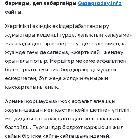
бармады, деп хабарлайды
Qazaqtoday.info
сайты.
Жергілікті әкімдік өкілдері абаттандыру
жұмыстары кешенді түрде, халықтың қалауымен
жасалады деп бірнеше рет уәде бергенімен, іс
жүзінде тағы да сапасыз, «жартылай» жөндеу
орын алып отыр. Мердігер мекеме асфальтпен
бірге орнатылуы тиіс бордюрлерді мүлдем
ескермеген, бұл жаңа жолдың ғұмырын
қысқартатыны анық.
Арнайы қоршаусызы жоқ асфальт алғашқы
жауын-шашын мен қыстан кейін шетінен үгітіліп,
маңайдағы топырақ қайтадан жолға шашыла
бастайды. Тұрғындар бюджет қаржысын жыл
сайын бір іске қайта-қайта шығындамай,