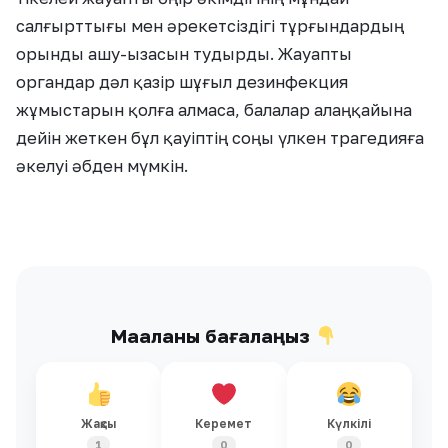
салғырттығы мен әрекетсіздігі тұрғындардың
орынды ашу-ызасын тудырды. Жауапты
органдар дәл қазір шұғыл дезинфекция
жұмыстарын қолға алмаса, балалар алаңқайына
дейін жеткен бұл қауіптің соңы үлкен трагедияға
әкелуі әбден мүмкін.
Мақаланы бағалаңыз
Жақсы
Керемет
Күлкілі
1
0
0