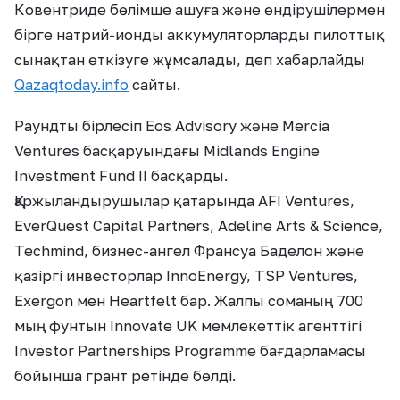
Ковентриде бөлімше ашуға және өндірушілермен
бірге натрий-ионды аккумуляторларды пилоттық
сынақтан өткізуге жұмсалады, деп хабарлайды
Qazaqtoday.info
сайты.
Раундты бірлесіп Eos Advisory және Mercia
Ventures басқаруындағы Midlands Engine
Investment Fund II басқарды.
Қаржыландырушылар қатарында AFI Ventures,
EverQuest Capital Partners, Adeline Arts & Science,
Techmind, бизнес-ангел Франсуа Баделон және
қазіргі инвесторлар InnoEnergy, TSP Ventures,
Exergon мен Heartfelt бар. Жалпы соманың 700
мың фунтын Innovate UK мемлекеттік агенттігі
Investor Partnerships Programme бағдарламасы
бойынша грант ретінде бөлді.