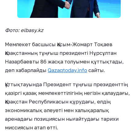
Фото: elbasy.kz
Мемлекет басшысы Қасым-Жомарт Тоқаев
Қазақстанның тұңғыш президенті Нұрсұлтан
Назарбаевты 86 жасқа толуымен құттықтады,
деп хабарлайды
Qazaqtoday.info
сайты.
Құттықтауында Президент тұңғыш президенттің
қазіргі қазақ мемлекеттілігінің негізін қалаудағы,
Қазақстан Республикасын құрудағы, елдің
экономикалық әлеуеті мен халықаралық
аренадағы позициясын нығайтудағы тарихи
миссиясын атап өтті.