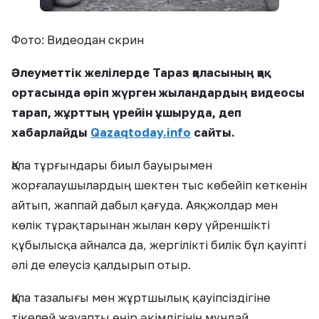
Фото: Видеодан скрин
Әлеуметтік желілерде Тараз қаласының қақ
ортасында өріп жүрген жыландардың видеосы
тарап, жұрттың үрейін ұшыруда, деп
хабарлайды
Qazaqtoday.info
сайты.
Қала тұрғындары биыл бауырымен
жорғалаушылардың шектен тыс көбейіп кеткенін
айтып, жаппай дабыл қағуда. Аяқжолдар мен
көлік тұрақтарынан жылан көру үйреншікті
құбылысқа айналса да, жергілікті билік бұл қауіпті
әлі де елеусіз қалдырып отыр.
Қала тазалығы мен жұртшылық қауіпсіздігіне
тікелей жауапты өңір әкімдігінің мұндай