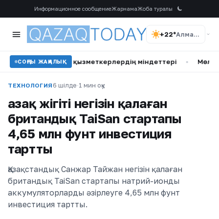
Информационное сообщение
Жарнама
Жоба туралы
+22°
Алматы
ер мен қызметкерлердің міндеттері
•
Мөлдір Мұқанова ту
СОҢҒЫ ЖАҢАЛЫҚ
6 шілде
·
1 мин оқу
ТЕХНОЛОГИЯ
Қазақ жігіті негізін қалаған
британдық TaiSan стартапы
4,65 млн фунт инвестиция
тартты
Қазақстандық Санжар Тайжан негізін қалаған
британдық TaiSan стартапы натрий-ионды
аккумуляторларды әзірлеуге 4,65 млн фунт
инвестиция тартты.