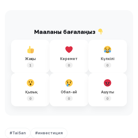
Мақаланы бағалаңыз
Жақсы
Керемет
Күлкілі
1
0
0
Қызық
Обал-ай
Ашулы
0
0
0
#TaiSan
#инвестиция