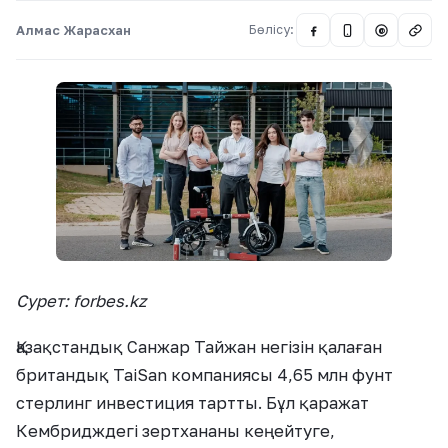
Алмас Жарасхан
Бөлісу:
@
Сурет: forbes.kz
Қазақстандық Санжар Тайжан негізін қалаған
британдық TaiSan компаниясы 4,65 млн фунт
стерлинг инвестиция тартты. Бұл қаражат
Кембридждегі зертхананы кеңейтуге,