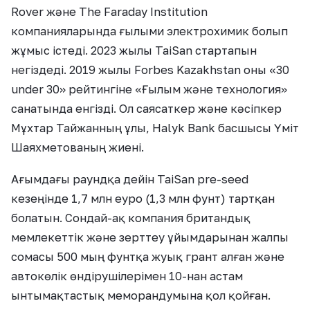
Rover және The Faraday Institution
компанияларында ғылыми электрохимик болып
жұмыс істеді. 2023 жылы TaiSan стартапын
негіздеді. 2019 жылы Forbes Kazakhstan оны «30
under 30» рейтингіне «Ғылым және технология»
санатында енгізді. Ол саясаткер және кәсіпкер
Мұхтар Тайжанның ұлы, Halyk Bank басшысы Үміт
Шаяхметованың жиені.
Ағымдағы раундқа дейін TaiSan pre-seed
кезеңінде 1,7 млн еуро (1,3 млн фунт) тартқан
болатын. Сондай-ақ компания британдық
мемлекеттік және зерттеу ұйымдарынан жалпы
сомасы 500 мың фунтқа жуық грант алған және
автокөлік өндірушілерімен 10-нан астам
ынтымақтастық меморандумына қол қойған.