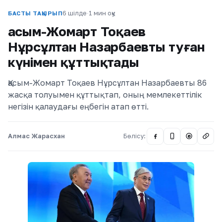
6 шілде
·
1 мин оқу
БАСТЫ ТАҚЫРЫП
Қасым-Жомарт Тоқаев
Нұрсұлтан Назарбаевты туған
күнімен құттықтады
Қасым-Жомарт Тоқаев Нұрсұлтан Назарбаевты 86
жасқа толуымен құттықтап, оның мемлекеттілік
негізін қалаудағы еңбегін атап өтті.
Алмас Жарасхан
Бөлісу:
@