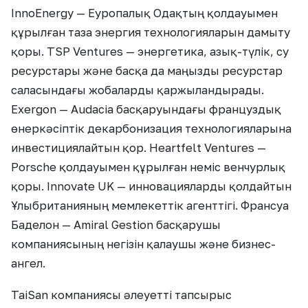
InnoEnergy — Еуропалық Одақтың қолдауымен
құрылған таза энергия технологияларын дамыту
қоры. TSP Ventures — энергетика, азық-түлік, су
ресурстары және басқа да маңызды ресурстар
саласындағы жобаларды қаржыландырады.
Exergon — Audacia басқаруындағы француздық
өнеркәсіптік декарбонизация технологияларына
инвестициялайтын қор. Heartfelt Ventures —
Porsche қолдауымен құрылған неміс венчурлық
қоры. Innovate UK — инновацияларды қолдайтын
Ұлыбританияның мемлекеттік агенттігі. Франсуа
Баделон — Amiral Gestion басқарушы
компаниясының негізін қалаушы және бизнес-
ангел.
TaiSan компаниясы әлеуетті тапсырыс