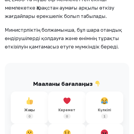
мемлекетке Қазақстан аумағы арқылы өткізу
жағдайлары ерекшелік болып табылады.
Министрліктің болжамынша, бұл шара отандық
өндірушілерді қолдауға және өнімнің тұрақты
өткізілуін қамтамасыз етуге мүмкіндік береді.
Мақаланы бағалаңыз
Жақсы
Керемет
Күлкілі
0
0
1