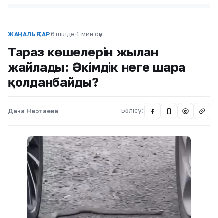
6 шілде
·
1 мин оқу
ЖАҢАЛЫҚТАР
Тараз көшелерін жылан
жайлады: Әкімдік неге шара
қолданбайды?
Дана Нартаева
Бөлісу:
@