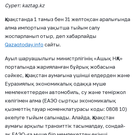
Сурет: kaztag.kz
Қазақстанда 1 тамыз бен 31 желтоқсан аралығында
алма импортына уақытша тыйым салу
жоспарланып отыр, деп хабарлайды
Qazaqtoday.info
сайты.
Ауыл шаруашылығы министрлігінің «Ашық НҚА»
порталында жарияланған бұйрық жобасына
сәйкес, Қазақстан аумағына үшінші елдерден және
Еуразиялық экономикалық одаққа мүше
мемлекеттерден автомобиль, су және теміржол
көлігімен алма (ЕАЭО сыртқы экономикалық
қызметтің тауар номенклатурасы коды: 0808 10)
әкелуге тыйым салынады. Алайда, Қазақстан
аумағы арқылы транзиттік тасымалдау, сондай-
ақ ЕАЭО-ға мүше бір мемлекеттен екінші