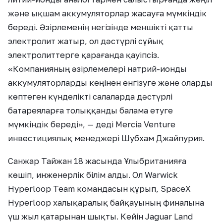
және ықшам аккумуляторлар жасауға мүмкіндік
береді. Әзірлеменің негізінде меншікті қатты
электролит жатыр, ол дәстүрлі сұйық
электролиттерге қарағанда қауіпсіз.
«Компанияның әзірлемелері натрий-ионды
аккумуляторларды кеңінен енгізуге және оларды
көптеген күнделікті салаларда дәстүрлі
батареяларға толыққанды балама етуге
мүмкіндік береді», — деді Mercia Venture
инвестициялық менеджері Шубхам Джайпурия.
Санжар Тайжан 18 жасында Ұлыбританияға
көшіп, инженерлік білім алды. Ол Warwick
Hyperloop Team командасын құрып, SpaceX
Hyperloop халықаралық байқауының финалына
үш жыл қатарынан шықты. Кейін Jaguar Land