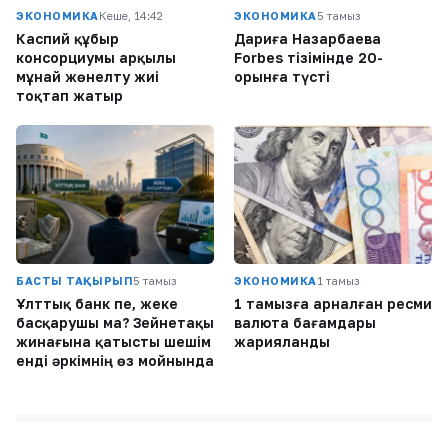
ЭКОНОМИКА
Кеше, 14:42
ЭКОНОМИКА
5 тамыз
Каспий құбыр
Дариға Назарбаева
консорциумы арқылы
Forbes тізімінде 20-
мұнай жөнелту жиі
орынға түсті
тоқтап жатыр
БАСТЫ ТАҚЫРЫП
5 тамыз
ЭКОНОМИКА
1 тамыз
Ұлттық банк пе, жеке
1 тамызға арналған ресми
басқарушы ма? Зейнетақы
валюта бағамдары
жинағына қатысты шешім
жарияланды
енді әркімнің өз мойнында