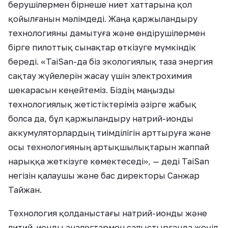
берушілермен бірнеше ниет хаттарына қол
қойылғанын мәлімдеді. Жаңа қаржыландыру
технологияны дамытуға және өндірушілермен
бірге пилоттық сынақтар өткізуге мүмкіндік
береді. «TaiSan-да біз экологиялық таза энергия
сақтау жүйелерін жасау үшін электрохимия
шекарасын кеңейтеміз. Біздің маңызды
технологиялық жетістіктеріміз әзірге жабық
болса да, бұл қаржыландыру натрий-ионды
аккумуляторлардың тиімділігін арттыруға және
осы технологияның артықшылықтарын жаппай
нарыққа жеткізуге көмектеседі», — деді TaiSan
негізін қалаушы және бас директоры Санжар
Тайжан.
Технология қолданыстағы натрий-ионды және
литий-ионды аналогтармен салыстырғанда жеңіл