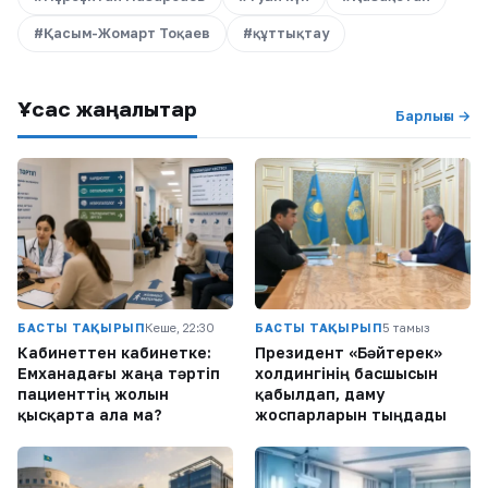
#Қасым-Жомарт Тоқаев
#құттықтау
Ұқсас жаңалықтар
Барлығы →
БАСТЫ ТАҚЫРЫП
Кеше, 22:30
БАСТЫ ТАҚЫРЫП
5 тамыз
Кабинеттен кабинетке:
Президент «Бәйтерек»
Емханадағы жаңа тәртіп
холдингінің басшысын
пациенттің жолын
қабылдап, даму
қысқарта ала ма?
жоспарларын тыңдады