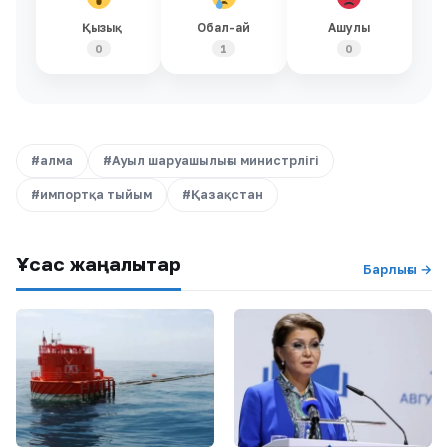
Қызық
Обал-ай
Ашулы
0
1
0
#алма
#Ауыл шаруашылығы министрлігі
#импортқа тыйым
#Қазақстан
Ұқсас жаңалықтар
Барлығы →