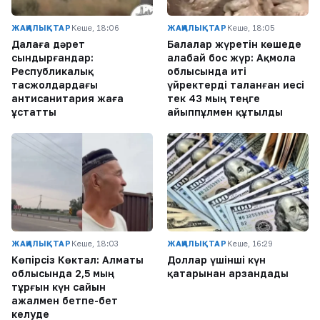
ЖАҢАЛЫҚТАР
Кеше, 18:06
ЖАҢАЛЫҚТАР
Кеше, 18:05
Далаға дәрет
Балалар жүретін көшеде
сындырғандар:
алабай бос жүр: Ақмола
Республикалық
облысында иті
тасжолдардағы
үйректерді таланған иесі
антисанитария жаға
тек 43 мың теңге
ұстатты
айыппұлмен құтылды
ЖАҢАЛЫҚТАР
Кеше, 18:03
ЖАҢАЛЫҚТАР
Кеше, 16:29
Көпірсіз Көктaл: Алматы
Доллар үшінші күн
облысында 2,5 мың
қатарынан арзандады
тұрғын күн сайын
ажалмен бетпе-бет
келуде