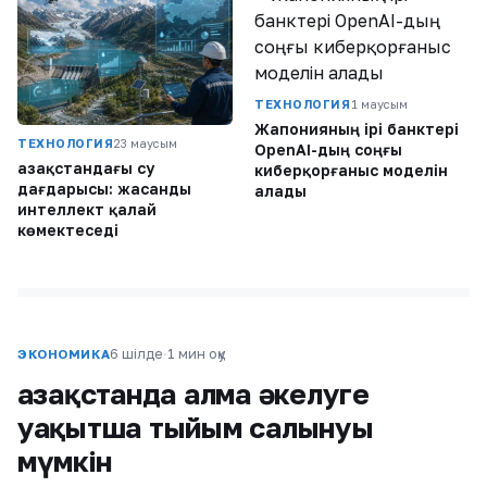
ТЕХНОЛОГИЯ
1 маусым
Жапонияның ірі банктері
ТЕХНОЛОГИЯ
23 маусым
OpenAI-дың соңғы
Қазақстандағы су
киберқорғаныс моделін
дағдарысы: жасанды
алады
интеллект қалай
көмектеседі
6 шілде
·
1 мин оқу
ЭКОНОМИКА
Қазақстанда алма әкелуге
уақытша тыйым салынуы
мүмкін