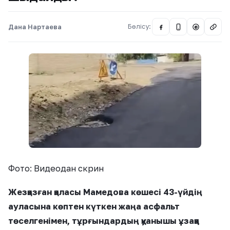
Дана Нартаева
Бөлісу:
@
Фото: Видеодан скрин
Жезқазған қаласы Мамедова көшесі 43-үйдің
ауласына көптен күткен жаңа асфальт
төселгенімен, тұрғындардың қуанышы ұзаққа