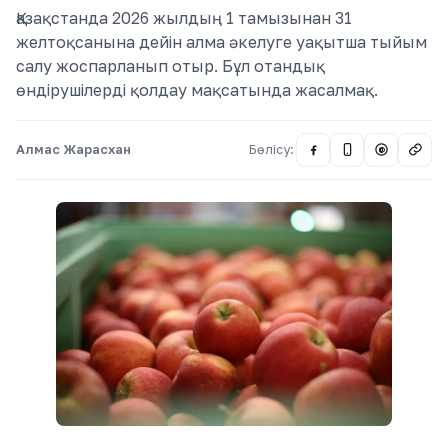
Қазақстанда 2026 жылдың 1 тамызынан 31
желтоқсанына дейін алма әкелуге уақытша тыйым
салу жоспарланып отыр. Бұл отандық
өндірушілерді қолдау мақсатында жасалмақ.
Алмас Жарасхан
Бөлісу:
@