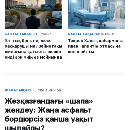
БАСТЫ ТАҚЫРЫП
5 тамыз
БАСТЫ ТАҚЫРЫП
4 тамыз
Ұлттық банк пе, жеке
Тоқаев Халық қаһарманы
басқарушы ма? Зейнетақы
Иван Гапичтің отбасына
жинағына қатысты шешім
көңіл айтты
енді әркімнің өз мойнында
6 шілде
·
1 мин оқу
ЖАҢАЛЫҚТАР
Жезқазғандағы «шала»
жөндеу: Жаңа асфальт
бордюрсіз қанша уақыт
шыдайды?