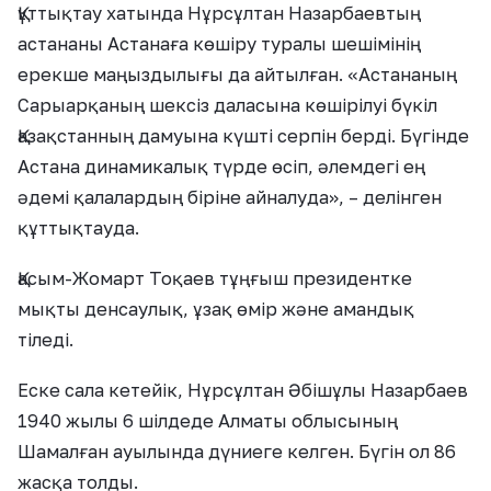
Құттықтау хатында Нұрсұлтан Назарбаевтың
астананы Астанаға көшіру туралы шешімінің
ерекше маңыздылығы да айтылған. «Астананың
Сарыарқаның шексіз даласына көшірілуі бүкіл
Қазақстанның дамуына күшті серпін берді. Бүгінде
Астана динамикалық түрде өсіп, әлемдегі ең
әдемі қалалардың біріне айналуда», – делінген
құттықтауда.
Қасым-Жомарт Тоқаев тұңғыш президентке
мықты денсаулық, ұзақ өмір және амандық
тіледі.
Еске сала кетейік, Нұрсұлтан Әбішұлы Назарбаев
1940 жылы 6 шілдеде Алматы облысының
Шамалған ауылында дүниеге келген. Бүгін ол 86
жасқа толды.