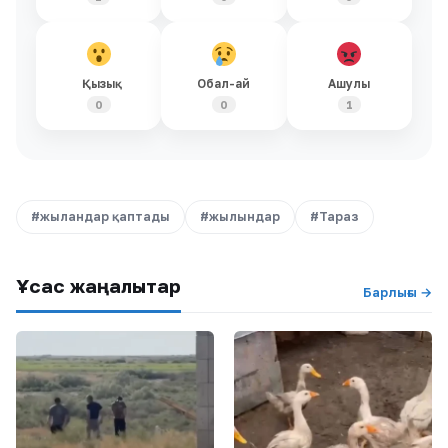
Қызық
Обал-ай
Ашулы
0
0
1
#жыландар қаптады
#жылындар
#Тараз
Ұқсас жаңалықтар
Барлығы →