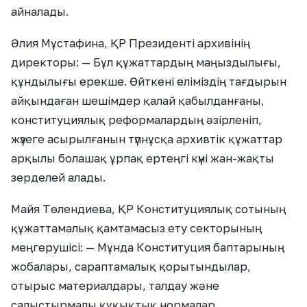
айналады.
Әлия Мұстафина, ҚР Президенті архивінің
директоры: — Бұл құжаттардың маңыздылығы,
құндылығы ерекше. Өйткені еліміздің тағдырын
айқындаған шешімдер қалай қабылданғаны,
конституциялық реформалардың әзірленіп,
жүзеге асырылғанын түпнұсқа архивтік құжаттар
арқылы болашақ ұрпақ ертеңгі күні жан-жақты
зерделей алады.
Майя Төлендиева, ҚР Конституциялық сотының
құжаттамалық қамтамасыз ету секторының
меңгерушісі: — Мұнда Конституция баптарының
жобалары, сараптамалық қорытындылар,
отырыс материалдары, талдау және
салыстырмалы құқықтық нормалар,