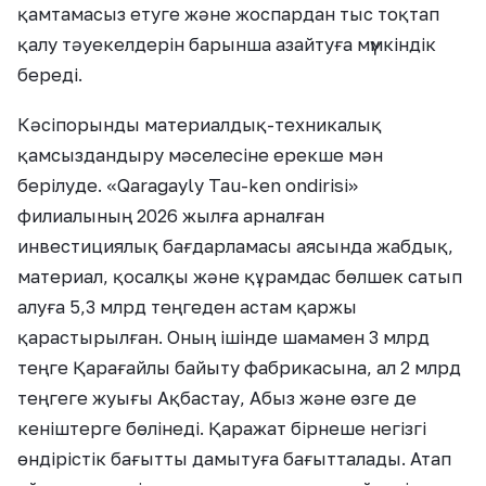
қамтамасыз етуге және жоспардан тыс тоқтап
қалу тәуекелдерін барынша азайтуға мүмкіндік
береді.
Кәсіпорынды материалдық-техникалық
қамсыздандыру мәселесіне ерекше мән
берілуде. «Qaragayly Tau-ken ondirisi»
филиалының 2026 жылға арналған
инвестициялық бағдарламасы аясында жабдық,
материал, қосалқы және құрамдас бөлшек сатып
алуға 5,3 млрд теңгеден астам қаржы
қарастырылған. Оның ішінде шамамен 3 млрд
теңге Қарағайлы байыту фабрикасына, ал 2 млрд
теңгеге жуығы Ақбастау, Абыз және өзге де
кеніштерге бөлінеді. Қаражат бірнеше негізгі
өндірістік бағытты дамытуға бағытталады. Атап