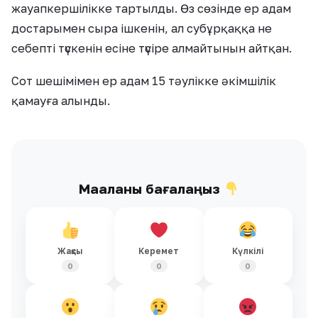
жауапкершілікке тартылды. Өз сөзінде ер адам
достарымен сыра ішкенін, ал субұрқаққа не
себепті түскенін есіне түсіре алмайтынын айтқан.
Сот шешімімен ер адам 15 тәулікке әкімшілік
қамауға алынды.
Мақаланы бағалаңыз
Жақсы
Керемет
Күлкілі
0
0
0