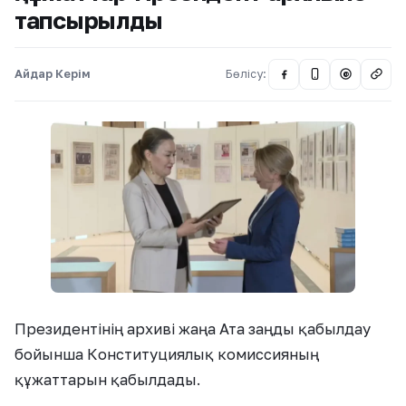
тапсырылды
Айдар Керім
Бөлісу:
@
Президентінің архиві жаңа Ата заңды қабылдау
бойынша Конституциялық комиссияның
құжаттарын қабылдады.