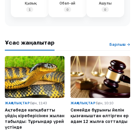
Қызық
Обал-ай
Ашулы
1
0
0
Ұқсас жаңалықтар
Барлығы →
ЖАҢАЛЫҚТАР
Бүгін, 11:43
ЖАҢАЛЫҚТАР
Бүгін, 10:10
Ақтөбеде көпқабатты
Семейде бұрынғы әйелін
үйдің кіреберісінен жылан
қызғаныштан өлтірген ер
табылды: Тұрғындар үрей
адам 12 жылға сотталды
үстінде