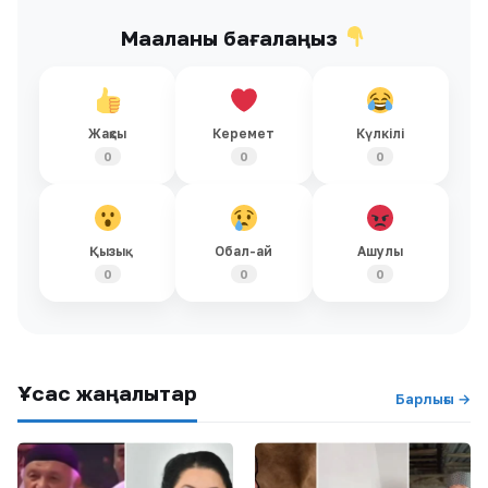
Мақаланы бағалаңыз
Жақсы
Керемет
Күлкілі
0
0
0
Қызық
Обал-ай
Ашулы
0
0
0
Ұқсас жаңалықтар
Барлығы →