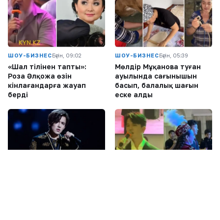
ШОУ-БИЗНЕС
Бүгін, 09:02
ШОУ-БИЗНЕС
Бүгін, 05:39
«Шал тілінен тапты»:
Мөлдір Мұқанова туған
Роза Әлқожа өзін
ауылында сағынышын
кінәлағандарға жауап
басып, балалық шағын
берді
еске алды
ШОУ-БИЗНЕС
Бүгін, 03:01
ШОУ-БИЗНЕС
Бүгін, 01:15
Димаш Құдайберген
Димаш Құдайберген
DiMENSIONS атты жаңа
қарындасының тойында ән
әлемдік тур бастайды
айтып, желіде пікірталас