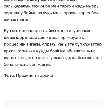
халықаралық тәжірибе мен тарихи жадымызды
зерделеу бойынша ауқымды, орасан зор еңбек
жинақталған.
Бұл материалдар оңтайлы конституциялық
шешімдерді іздеудің күрделі әрі жауапты
процесінің айғағы. Алдағы уақытта бұл құжаттар
архив қорының құнды бөлігіне айналатынына
және оған деген қызығушылық әрдайым жоғары
болатынына сенімдімін.
Фото: Президенті архиві