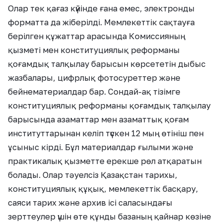
Олар тек қағаз күйінде ғана емес, электронды
форматта да жіберілді. Мемлекеттік сақтауға
берілген құжаттар арасында Комиссияның
қызметі мен конституциялық реформаны
қоғамдық талқылау барысын көрсететін дыбыс
жазбалары, цифрлық фотосуреттер және
бейнематериалдар бар. Сондай-ақ тізімге
конституциялық реформаны қоғамдық талқылау
барысында азаматтар мен азаматтық қоғам
институттарынан келіп түскен 12 мың өтініш пен
ұсыныс кірді. Бұл материалдар ғылыми және
практикалық қызметте ерекше рөл атқаратын
болады. Олар тәуелсіз Қазақстан тарихы,
конституциялық құқық, мемлекеттік басқару,
саяси тарих және архив ісі саласындағы
зерттеулер үшін өте құнды базаның қайнар көзіне