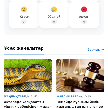
Қызық
Обал-ай
Ашулы
1
0
0
Ұқсас жаңалықтар
Барлығы →
ЖАҢАЛЫҚТАР
Бүгін, 11:43
ЖАҢАЛЫҚТАР
Бүгін, 10:10
Ақтөбеде көпқабатты
Семейде бұрынғы әйелін
үйдің кіреберісінен жылан
қызғаныштан өлтірген ер