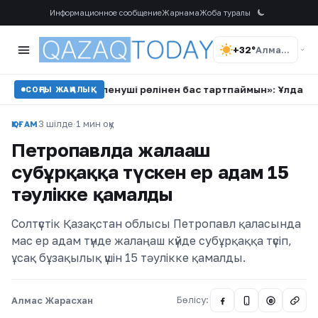
Информационное сообщение
Жарнама
Жоба туралы
+32°
Алматы
•
«Жәбірленуші рөлінен бас тартпаймын»: Ұлдананың күйеуі 
СОҢҒЫ ЖАҢАЛЫҚ
3 шілде
·
1 мин оқу
ҚОҒАМ
Петропавлда жалаңаш
субұрқаққа түскен ер адам 15
тәулікке қамалды
Солтүстік Қазақстан облысы Петропавл қаласында
мас ер адам түнде жалаңаш күйде субұрқаққа түсіп,
ұсақ бұзақылық үшін 15 тәулікке қамалды.
Алмас Жарасхан
Бөлісу:
@