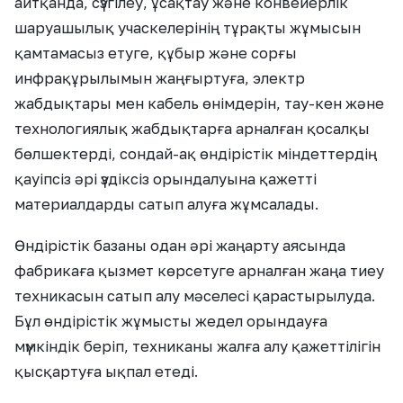
айтқанда, сүзгілеу, ұсақтау және конвейерлік
шаруашылық учаскелерінің тұрақты жұмысын
қамтамасыз етуге, құбыр және сорғы
инфрақұрылымын жаңғыртуға, электр
жабдықтары мен кабель өнімдерін, тау-кен және
технологиялық жабдықтарға арналған қосалқы
бөлшектерді, сондай-ақ өндірістік міндеттердің
қауіпсіз әрі үздіксіз орындалуына қажетті
материалдарды сатып алуға жұмсалады.
Өндірістік базаны одан әрі жаңарту аясында
фабрикаға қызмет көрсетуге арналған жаңа тиеу
техникасын сатып алу мәселесі қарастырылуда.
Бұл өндірістік жұмысты жедел орындауға
мүмкіндік беріп, техниканы жалға алу қажеттілігін
қысқартуға ықпал етеді.