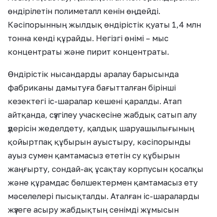
өндірілетін полиметалл кенін өңдейді.
Кәсіпорынның жылдық өндірістік қуаты 1,4 млн
тонна кенді құрайды. Негізгі өнімі – мыс
концентраты және пирит концентраты.
Өндірістік нысандарды аралау барысында
фабриканы дамытуға бағытталған бірінші
кезектегі іс-шаралар кешені қаралды. Атап
айтқанда, сүзгілеу учаскесіне жабдық сатып алу
үдерісін жеделдету, қалдық шаруашылығының
қойыртпақ құбырын ауыстыру, кәсіпорынды
ауыз сумен қамтамасыз ететін су құбырын
жаңғырту, сондай-ақ ұсақтау корпусын қосалқы
және құрамдас бөлшектермен қамтамасыз ету
мәселелері пысықталды. Аталған іс-шараларды
жүзеге асыру жабдықтың сенімді жұмысын