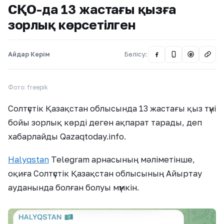
СҚО-да 13 жастағы қызға
зорлық көрсетілген
Айдар Керім
Бөлісу:
@
Фото: freepik
Солтүстік Қазақстан облысында 13 жастағы қыз түні
бойы зорлық көрді деген ақпарат тарады, деп
хабарлайды Qazaqtoday.info.
Halyqstan
Telegram арнасы⁠ның мәліметінше,
оқиға Солтүстік Қазақстан облысының Айыртау
ауданында болған болуы мүмкін.