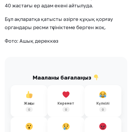
40 жастағы ер адам екені айтылуда.
Бұл ақпаратқа қатысты әзірге құқық қорғау
органдары ресми түсініктеме берген жоқ.
Фото: Ашық дереккөз
Мақаланы бағалаңыз
Жақсы
Керемет
Күлкілі
0
0
0