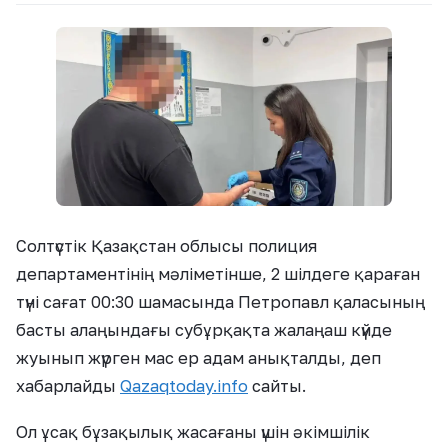
Солтүстік Қазақстан облысы полиция
департаментінің мәліметінше, 2 шілдеге қараған
түні сағат 00:30 шамасында Петропавл қаласының
басты алаңындағы субұрқақта жалаңаш күйде
жуынып жүрген мас ер адам анықталды, деп
хабарлайды
Qazaqtoday.info
сайты.
Ол ұсақ бұзақылық жасағаны үшін әкімшілік