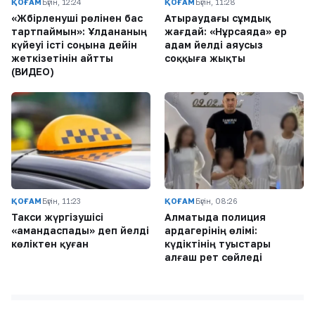
ҚОҒАМ
Бүгін, 12:24
ҚОҒАМ
Бүгін, 11:28
«Жәбірленуші рөлінен бас
Атыраудағы сұмдық
тартпаймын»: Ұлдананың
жағдай: «Нұрсаяда» ер
күйеуі істі соңына дейін
адам әйелді аяусыз
жеткізетінін айтты
соққыға жықты
(ВИДЕО)
ҚОҒАМ
Бүгін, 11:23
ҚОҒАМ
Бүгін, 08:26
Такси жүргізушісі
Алматыда полиция
«амандаспады» деп әйелді
ардагерінің өлімі:
көліктен қуған
күдіктінің туыстары
алғаш рет сөйледі