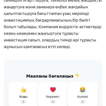
сенімділігін арттыруға, технологиялық жабдықты
жаңартуға және заманауи еңбек жағдайын
қалыптастыруға бағытталған ұзақ мерзімді
инвестициялық бағдарламасының бір бөлігі
болып табылады. Компания өндірістік активтерді
кезең-кезеңімен жаңғыртуға тұрақты
инвестиция салып, олардың тиімді әрі тұрақты
жұмысын қамтамасыз етіп келеді.
Мақаланы бағалаңыз
Жақсы
Керемет
Күлкілі
0
0
0