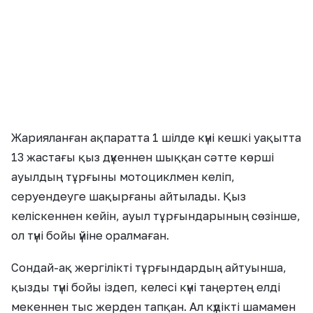
Жарияланған ақпаратта 1 шілде күні кешкі уақытта
13 жастағы қыз дүкеннен шыққан сәтте көрші
ауылдың тұрғыны мотоциклмен келіп,
серуендеуге шақырғаны айтылады. Қыз
келіскеннен кейін, ауыл тұрғындарының сөзінше,
ол түні бойы үйіне оралмаған.
Сондай-ақ жергілікті тұрғындардың айтуынша,
қызды түні бойы іздеп, келесі күні таңертең елді
мекеннен тыс жерден тапқан. Ал күдікті шамамен