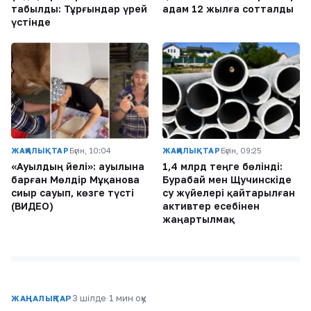
табылды: Тұрғындар үрей
адам 12 жылға сотталды
үстінде
ЖАҢАЛЫҚТАР
Бүгін, 10:04
ЖАҢАЛЫҚТАР
Бүгін, 09:25
«Ауылдың әйелі»: ауылына
1,4 млрд теңге бөлінді:
барған Мөлдір Мұқанова
Бурабай мен Щучинскіде
сиыр сауып, көзге түсті
су жүйелері қайтарылған
(ВИДЕО)
активтер есебінен
жаңартылмақ
3 шілде
·
1 мин оқу
ЖАҢАЛЫҚТАР