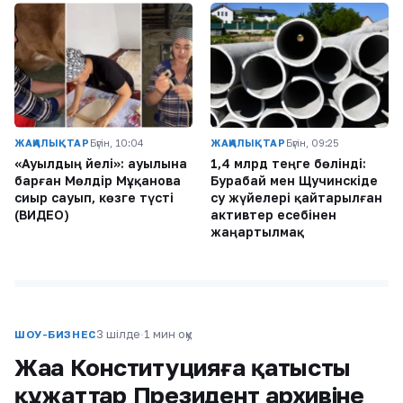
ЖАҢАЛЫҚТАР
Бүгін, 10:04
ЖАҢАЛЫҚТАР
Бүгін, 09:25
«Ауылдың әйелі»: ауылына
1,4 млрд теңге бөлінді:
барған Мөлдір Мұқанова
Бурабай мен Щучинскіде
сиыр сауып, көзге түсті
су жүйелері қайтарылған
(ВИДЕО)
активтер есебінен
жаңартылмақ
3 шілде
·
1 мин оқу
ШОУ-БИЗНЕС
Жаңа Конституцияға қатысты
құжаттар Президент архивіне