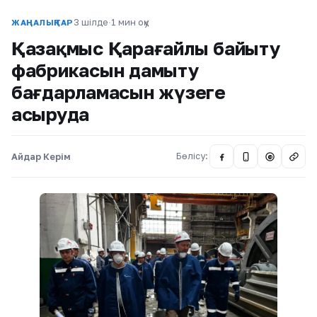
3 шілде
·
1 мин оқу
ЖАҢАЛЫҚТАР
Қазақмыс Қарағайлы байыту
фабрикасын дамыту
бағдарламасын жүзеге
асыруда
Айдар Керім
Бөлісу:
@