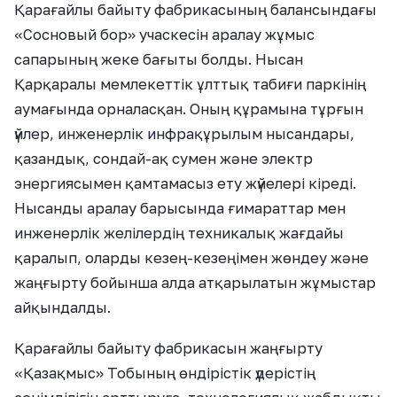
Қарағайлы байыту фабрикасының балансындағы
«Сосновый бор» учаскесін аралау жұмыс
сапарының жеке бағыты болды. Нысан
Қарқаралы мемлекеттік ұлттық табиғи паркінің
аумағында орналасқан. Оның құрамына тұрғын
үйлер, инженерлік инфрақұрылым нысандары,
қазандық, сондай-ақ сумен және электр
энергиясымен қамтамасыз ету жүйелері кіреді.
Нысанды аралау барысында ғимараттар мен
инженерлік желілердің техникалық жағдайы
қаралып, оларды кезең-кезеңімен жөндеу және
жаңғырту бойынша алда атқарылатын жұмыстар
айқындалды.
Қарағайлы байыту фабрикасын жаңғырту
«Қазақмыс» Тобының өндірістік үдерістің