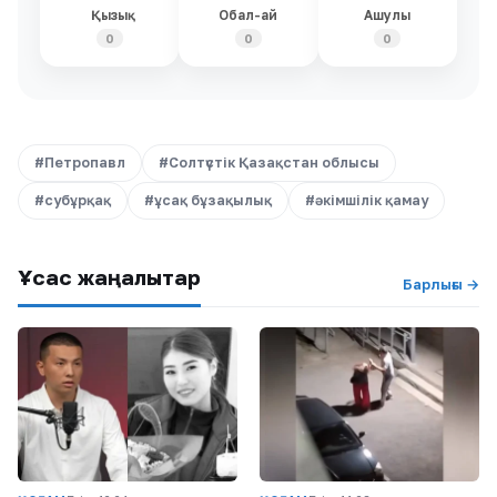
Қызық
Обал-ай
Ашулы
0
0
0
#Петропавл
#Солтүстік Қазақстан облысы
#субұрқақ
#ұсақ бұзақылық
#әкімшілік қамау
Ұқсас жаңалықтар
Барлығы →