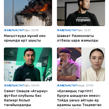
ЖАҢАЛЫҚТАР
Бүгін, 15:05
ЖАҢАЛЫҚТАР
Бүгін, 11:17
Маңғыстауда мұнай кен
Шавкат Рахмоновтың
орнында өрт шықты
отбасы қара жамылды
ЖАҢАЛЫҚТАР
Бүгін, 09:00
ЖАҢАЛЫҚТАР
Кеше, 17:00
Самат Смақов «Атырау»
«Қоғамдық тәртіпті
футбол клубының бас
бұзуға шақырған емес»:
бапкері болып
Тойда уағыз айтқан ер
тағайындалды
адамның қызы Тоқаевтан