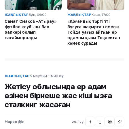
ЖАҢАЛЫҚТАР
Бүгін, 09:00
ЖАҢАЛЫҚТАР
Кеше, 17:00
Самат Смақов «Атырау»
«Қоғамдық тәртіпті
футбол клубының бас
бұзуға шақырған емес»:
бапкері болып
Тойда уағыз айтқан ер
тағайындалды
адамның қызы Тоқаевтан
көмек сұрады
9 маусым
·
1 мин оқу
ЖАҢАЛЫҚТАР
Жетісу облысында ер адам
өзінен бірнеше жас кіші қызға
сталкинг жасаған
Марал Әділ
Бөлісу:
@