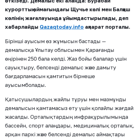
өткізеді. Демалыс екі алаңда: Бурабай
курорттық аймағындағы Щучье көлі мен Балқаш
көлінің жағалауында ұйымдастырылады, деп
хабарлайды
Qazaqtoday.info
ақпарат порталы.
Бірінші ауысым өз жұмысын бастады —
демалысқа Ұлытау облысымен Қарағанды
өңірінен 250 бала келді. Жаз бойы балалар үшін
сауықтыру, белсенді демалыс және дамыту
бағдарламасын қамтитын бірнеше
ауысымболады.
Қатысушылардың жайлы тұруы мен мазмұнды
демалысын қамтамасыз ету үшін қолайлы жағдай
жасалды. Орталықтардың инфрақұрылымында
бассейн, спорт алаңдары, медициналық орталық,
арқан паркі және белсенді демалыс аймақтары