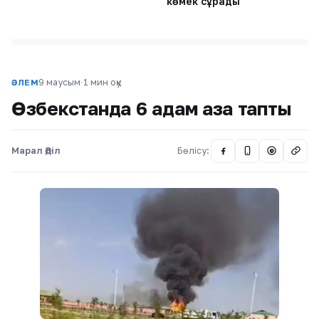
көмек сұрады
9 маусым
·
1 мин оқу
ӘЛЕМ
Өзбекстанда 6 адам қаза тапты
Марал Әділ
Бөлісу:
@