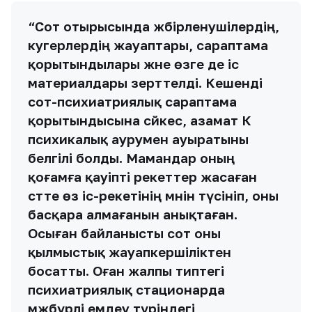
“Сот отырысында жәбірленушілердің,
куәгерлердің жауаптары, сараптама
қорытындылары және өзге де іс
материалдары зерттелді. Кешенді
сот-психиатриялық сараптама
қорытындысына сәйкес, азамат К
психикалық аурумен ауыратыны
белгілі болды. Мамандар оның
қоғамға қауіпті әрекеттер жасаған
сәтте өз іс-әрекетінің мәнін түсініп, оны
басқара алмағанын анықтаған.
Осыған байланысты сот оны
қылмыстық жауапкершіліктен
босатты. Оған жалпы типтегі
психиатриялық стационарда
мәжбүрлі емдеу түріндегі