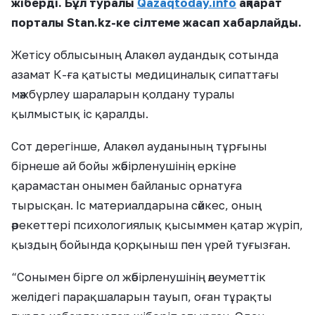
жіберді. Бұл туралы
Qazaqtoday.info
ақпарат
порталы Stan.kz-ке сілтеме жасап хабарлайды.
Жетісу облысының Алакөл аудандық сотында
азамат К-ға қатысты медициналық сипаттағы
мәжбүрлеу шараларын қолдану туралы
қылмыстық іс қаралды.
Сот дерегінше, Алакөл ауданының тұрғыны
бірнеше ай бойы жәбірленушінің еркіне
қарамастан онымен байланыс орнатуға
тырысқан. Іс материалдарына сәйкес, оның
әрекеттері психологиялық қысыммен қатар жүріп,
қыздың бойында қорқыныш пен үрей туғызған.
“Сонымен бірге ол жәбірленушінің әлеуметтік
желідегі парақшаларын тауып, оған тұрақты