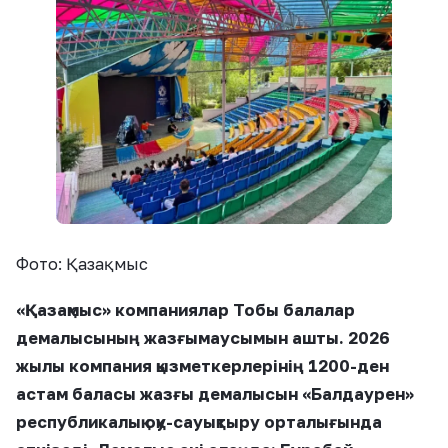
Фото: Қазақмыс
«Қазақмыс» компаниялар Тобы балалар
демалысының жазғымаусымын ашты. 2026
жылы компания қызметкерлерінің 1200-ден
астам баласы жазғы демалысын «Балдаурен»
республикалық оқу-сауықтыру орталығында