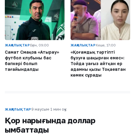
ЖАҢАЛЫҚТАР
Бүгін, 09:00
ЖАҢАЛЫҚТАР
Кеше, 17:00
Самат Смақов «Атырау»
«Қоғамдық тәртіпті
футбол клубының бас
бұзуға шақырған емес»:
бапкері болып
Тойда уағыз айтқан ер
тағайындалды
адамның қызы Тоқаевтан
көмек сұрады
9 маусым
·
1 мин оқу
ЖАҢАЛЫҚТАР
Қор нарығында доллар
қымбаттады