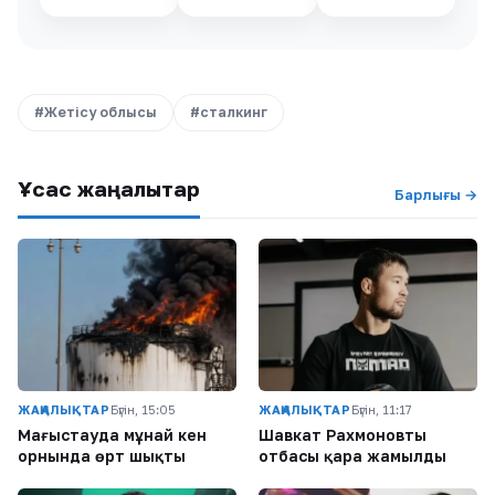
#Жетісу облысы
#сталкинг
Ұқсас жаңалықтар
Барлығы →
ЖАҢАЛЫҚТАР
Бүгін, 15:05
ЖАҢАЛЫҚТАР
Бүгін, 11:17
Маңғыстауда мұнай кен
Шавкат Рахмоновтың
орнында өрт шықты
отбасы қара жамылды