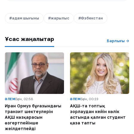
#адам шығыны
#жарылыс
#Өзбекстан
Ұқсас жаңалықтар
Барлығы →
ӘЛЕМ
Бүгін, 02:58
ӘЛЕМ
Бүгін, 00:19
Иран Ормуз бұғазындағы
АҚШ-та топтық
транзит шектеулерін
зорлаудан кейін көлік
АҚШ көзқарасын
астында қалған студент
өзгертпейінше
қаза тапты
жеңілдетпейді