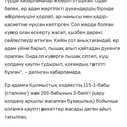
түрде хабарламалар жіберіп отырған. Одан
бөлек, ер адам жергілікті дүкендердің бірінде
жәбірленушіні қорлап, ар-намысы мен қадір-
қасиетіне нұқсан келтірген. Сол жерде болған
куәгер оған ескерту жасап, қызбен дөрекі
сөйлеспеуді өтінген. Кейін сот анықтағандай, ер
адам үйіне барып, пышақ алып қайтадан дүкенге
оралған. Онда ол куәгерге пышақ сілтеп, күш
қолдану қаупін тудырып, қоғамдық тәртіпті
бұзған”, – делінген хабарламада.
Ер адамға Қылмыстық кодекстің 115-1-бабы
(сталкинг) және 293-бабының 3-бөлігі (қару
қолдану арқылы жасалған бұзақылық) бойынша
қоғамға қауіпті әрекеттер жасады деген айып
тағылған.