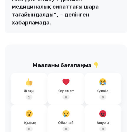
медициналық сипаттағы шара
тағайындалды”, – делінген
хабарламада.
Мақаланы бағалаңыз
Жақсы
Керемет
Күлкілі
1
0
0
Қызық
Обал-ай
Ашулы
0
0
0