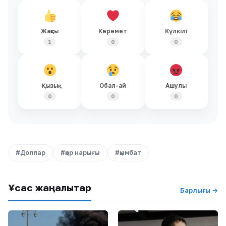
Жақсы
Керемет
Күлкілі
1
0
0
Қызық
Обал-ай
Ашулы
0
0
0
#Доллар
#қор нарығы
#қымбат
Ұқсас жаңалықтар
Барлығы →