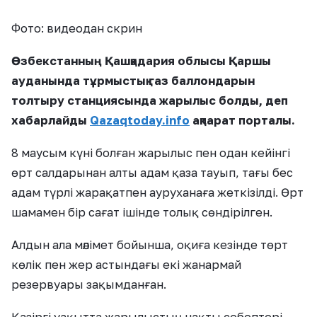
Фото: видеодан скрин
Өзбекстанның Қашқадария облысы Қаршы
ауданында тұрмыстық газ баллондарын
толтыру станциясында жарылыс болды, деп
хабарлайды
Qazaqtoday.info
ақпарат порталы.
8 маусым күні болған жарылыс пен одан кейінгі
өрт салдарынан алты адам қаза тауып, тағы бес
адам түрлі жарақатпен ауруханаға жеткізілді. Өрт
шамамен бір сағат ішінде толық сөндірілген.
Алдын ала мәлімет бойынша, оқиға кезінде төрт
көлік пен жер астындағы екі жанармай
резервуары зақымданған.