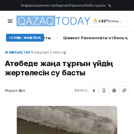
Информационное сообщение
Жарнама
Жоба туралы
+33°
Алматы
туралы айтты
•
Шавкат Рахмоновтың отбасы қара жамылды
СОҢҒЫ ЖАҢАЛЫҚ
9 маусым
·
1 мин оқу
ЖАҢАЛЫҚТАР
Ақтөбеде жаңа тұрғын үйдің
жертөлесін су басты
Марал Әділ
Бөлісу:
@