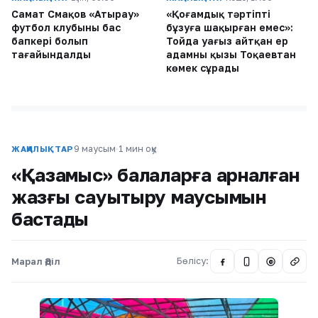
Самат Смақов «Атырау»
«Қоғамдық тәртіпті
футбол клубының бас
бұзуға шақырған емес»:
бапкері болып
Тойда уағыз айтқан ер
тағайындалды
адамның қызы Тоқаевтан
көмек сұрады
9 маусым
·
1 мин оқу
ЖАҢАЛЫҚТАР
«Қазақмыс» балаларға арналған
жазғы сауықтыру маусымын
бастады
Марал Әділ
Бөлісу:
@