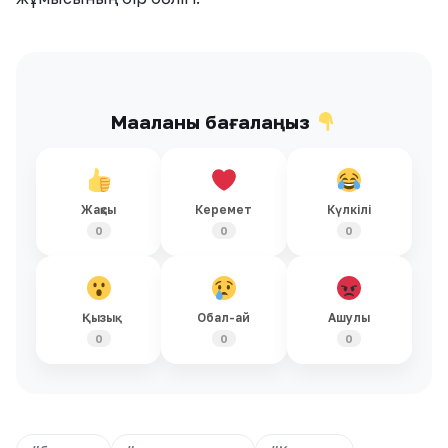
Мақаланы бағалаңыз
Жақсы
Керемет
Күлкілі
0
0
0
Қызық
Обал-ай
Ашулы
0
0
0