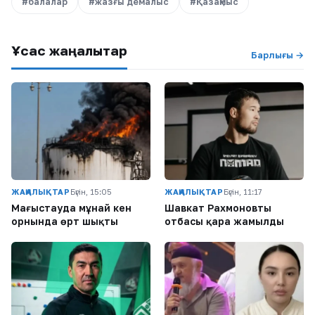
#балалар
#жазғы демалыс
#Қазақмыс
Ұқсас жаңалықтар
Барлығы →
ЖАҢАЛЫҚТАР
Бүгін, 15:05
ЖАҢАЛЫҚТАР
Бүгін, 11:17
Маңғыстауда мұнай кен
Шавкат Рахмоновтың
орнында өрт шықты
отбасы қара жамылды