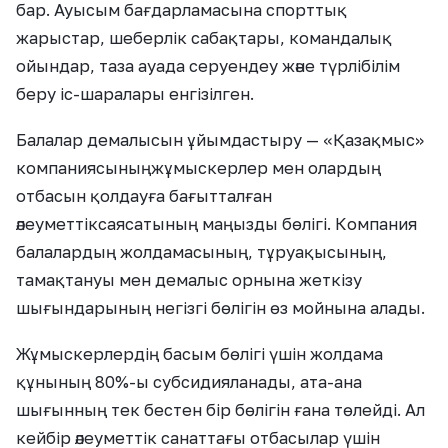
бар. Ауысым бағдарламасына спорттық
жарыстар, шеберлік сабақтары, командалық
ойындар, таза ауада серуендеу және түрлібілім
беру іс-шаралары енгізілген.
Балалар демалысын ұйымдастыру — «Қазақмыс»
компаниясыныңжұмыскерлер мен олардың
отбасын қолдауға бағытталған
әлеуметтіксаясатының маңызды бөлігі. Компания
балалардың жолдамасының, тұруақысының,
тамақтануы мен демалыс орнына жеткізу
шығындарының негізгі бөлігін өз мойнына алады.
Жұмыскерлердің басым бөлігі үшін жолдама
құнының 80%-ы субсидияланады, ата-ана
шығынның тек бестен бір бөлігін ғана төлейді. Ал
кейбір әлеуметтік санаттағы отбасылар үшін