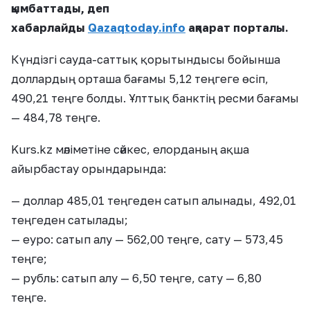
қымбаттады, деп
хабарлайды
Qazaqtoday.info
ақпарат порталы.
Күндізгі сауда-саттық қорытындысы бойынша
доллардың орташа бағамы 5,12 теңгеге өсіп,
490,21 теңге болды. Ұлттық банктің ресми бағамы
— 484,78 теңге.
Kurs.kz мәліметіне сәйкес, елорданың ақша
айырбастау орындарында:
— доллар 485,01 теңгеден сатып алынады, 492,01
теңгеден сатылады;
— еуро: сатып алу — 562,00 теңге, сату — 573,45
теңге;
— рубль: сатып алу — 6,50 теңге, сату — 6,80
теңге.