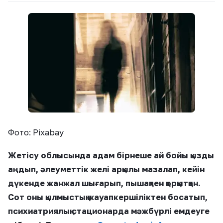
Фото: Pixabay
Жетісу облысында адам бірнеше ай бойы қызды
аңдып, әлеуметтік желі арқылы мазалап, кейін
дүкенде жанжал шығарып, пышақпен қорқытқан.
Сот оны қылмыстық жауапкершіліктен босатып,
психиатриялық стационарда мәжбүрлі емдеуге