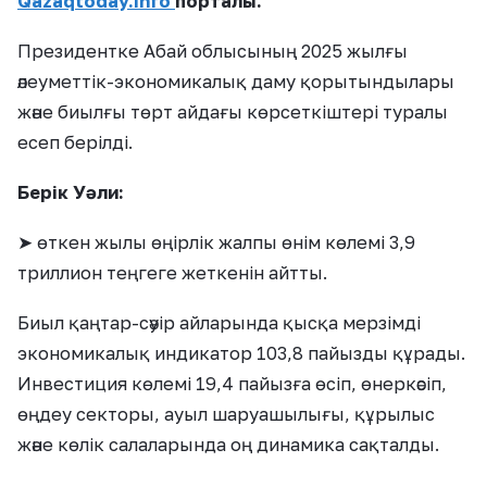
Qazaqtoday.info
порталы.
Президентке Абай облысының 2025 жылғы
әлеуметтік-экономикалық даму қорытындылары
және биылғы төрт айдағы көрсеткіштері туралы
есеп берілді.
Берік Уәли:
➤ өткен жылы өңірлік жалпы өнім көлемі 3,9
триллион теңгеге жеткенін айтты.
Биыл қаңтар-сәуір айларында қысқа мерзімді
экономикалық индикатор 103,8 пайызды құрады.
Инвестиция көлемі 19,4 пайызға өсіп, өнеркәсіп,
өңдеу секторы, ауыл шаруашылығы, құрылыс
және көлік салаларында оң динамика сақталды.