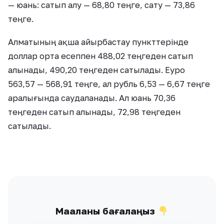
— юань: сатып алу — 68,80 теңге, сату — 73,86
теңге.
Алматының ақша айырбастау пункттерінде
доллар орта есеппен 488,02 теңгеден сатып
алынады, 490,20 теңгеден сатылады. Еуро
563,57 — 568,91 теңге, ал рубль 6,53 — 6,67 теңге
аралығында саудаланады. Ал юань 70,36
теңгеден сатып алынады, 72,98 теңгеден
сатылады.
Мақаланы бағалаңыз