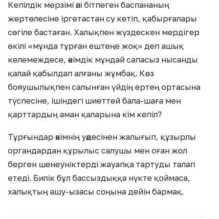
Кепілдік мерзімі әлі бітпеген баспананың
жертөлесіне іргетастан су кетіп, қабырғалары
сөгіле бастаған. Халықпен жүздескен мердігер
өкілі «мұнда тұрған ештеңе жоқ» деп ашық
келемеждесе, әкімдік мұндай сапасыз нысанды
қалай қабылдап алғаны жұмбақ. Көз
бояушылықпен салынған үйдің ертең ортасына
түспесіне, ішіндегі шиеттей бала-шаға мен
қарттардың аман қаларына кім кепіл?
Тұрғындар әкімнің уәдесінен жалығып, құзырлы
органдардан құрылыс салушы мен оған жол
берген шенеуніктерді жауапқа тартуды талап
етеді. Билік бұл бассыздыққа нүкте қоймаса,
халықтың ашу-ызасы соңына дейін бармақ.