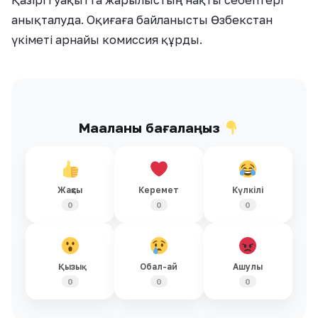
Қазіргі уақытта жарылыстың нақты себептері
анықталуда. Оқиғаға байланысты Өзбекстан
үкіметі арнайы комиссия құрды.
Мақаланы бағалаңыз
Жақсы
Керемет
Күлкілі
0
0
0
Қызық
Обал-ай
Ашулы
0
0
0