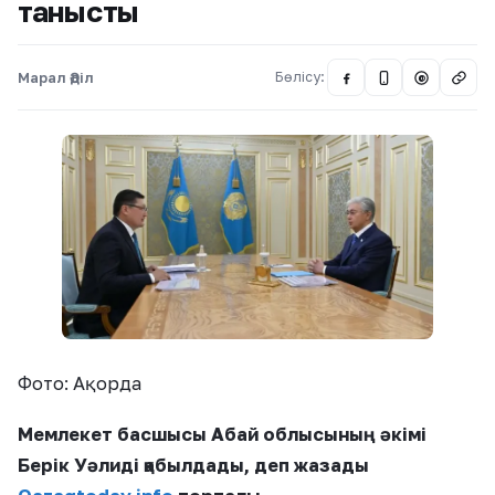
танысты
Марал Әділ
Бөлісу:
@
Фото: Ақорда
Мемлекет басшысы Абай облысының әкімі
Берік Уәлиді қабылдады, деп жазады