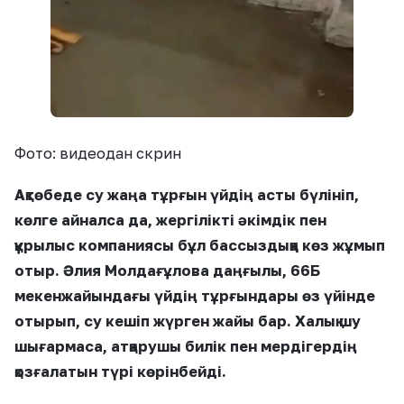
Фото: видеодан скрин
Ақтөбеде су жаңа тұрғын үйдің асты бүлініп,
көлге айналса да, жергілікті әкімдік пен
құрылыс компаниясы бұл бассыздыққа көз жұмып
отыр. Әлия Молдағұлова даңғылы, 66Б
мекенжайындағы үйдің тұрғындары өз үйінде
отырып, су кешіп жүрген жайы бар. Халық шу
шығармаса, атқарушы билік пен мердігердің
қозғалатын түрі көрінбейді.