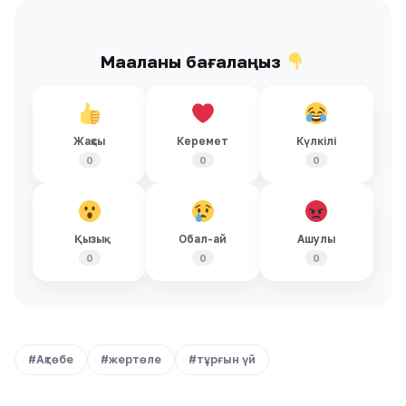
Мақаланы бағалаңыз
Жақсы
Керемет
Күлкілі
0
0
0
Қызық
Обал-ай
Ашулы
0
0
0
#Ақтөбе
#жертөле
#тұрғын үй