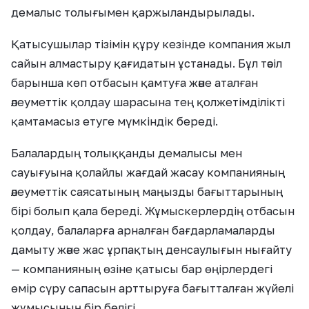
демалыс толығымен қаржыландырылады.
Қатысушылар тізімін құру кезінде компания жыл
сайын алмастыру қағидатын ұстанады. Бұл тәсіл
барынша көп отбасын қамтуға және аталған
әлеуметтік қолдау шарасына тең қолжетімділікті
қамтамасыз етуге мүмкіндік береді.
Балалардың толыққанды демалысы мен
сауығуына қолайлы жағдай жасау компанияның
әлеуметтік саясатының маңызды бағыттарының
бірі болып қала береді. Жұмыскерлердің отбасын
қолдау, балаларға арналған бағдарламаларды
дамыту және жас ұрпақтың денсаулығын нығайту
— компанияның өзіне қатысы бар өңірлердегі
өмір сүру сапасын арттыруға бағытталған жүйелі
жұмысының бір бөлігі.