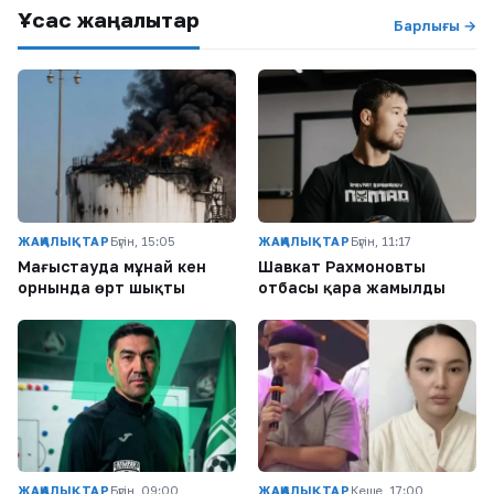
Ұқсас жаңалықтар
Барлығы →
ЖАҢАЛЫҚТАР
Бүгін, 15:05
ЖАҢАЛЫҚТАР
Бүгін, 11:17
Маңғыстауда мұнай кен
Шавкат Рахмоновтың
орнында өрт шықты
отбасы қара жамылды
ЖАҢАЛЫҚТАР
Бүгін, 09:00
ЖАҢАЛЫҚТАР
Кеше, 17:00