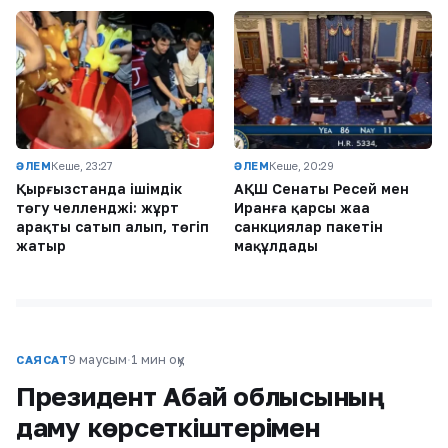
ӘЛЕМ
Кеше, 23:27
ӘЛЕМ
Кеше, 20:29
Қырғызстанда ішімдік
АҚШ Сенаты Ресей мен
төгу челленджі: жұрт
Иранға қарсы жаңа
арақты сатып алып, төгіп
санкциялар пакетін
жатыр
мақұлдады
9 маусым
·
1 мин оқу
САЯСАТ
Президент Абай облысының
даму көрсеткіштерімен