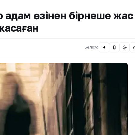
 адам өзінен бірнеше жас
 жасаған
Бөлісу:
@