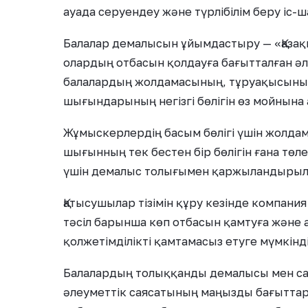
ауада серуендеу және түрлібілім беру іс-ш
Балалар демалысын ұйымдастыру — «Қаз
олардың отбасын қолдауға бағытталған әл
балалардың жолдамасының, тұруақысының
шығындарының негізгі бөлігін өз мойнына 
Жұмыскерлердің басым бөлігі үшін жолда
шығынның тек бестен бір бөлігін ғана төле
үшін демалыс толығымен қаржыландырыл
Қатысушылар тізімін құру кезінде компани
тәсіл барынша көп отбасын қамтуға және 
қолжетімділікті қамтамасыз етуге мүмкінді
Балалардың толыққанды демалысы мен са
әлеуметтік саясатының маңызды бағыттар