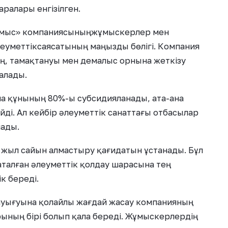
аралары енгізілген.
ақмыс» компаниясыныңжұмыскерлер мен
еуметтіксаясатының маңызды бөлігі. Компания
, тамақтануы мен демалыс орнына жеткізу
алады.
ма құнының 80%-ы субсидияланады, ата-ана
йді. Ал кейбір әлеуметтік санаттағы отбасылар
ады.
я жыл сайын алмастыру қағидатын ұстанады. Бұл
аталған әлеуметтік қолдау шарасына тең
к береді.
уығуына қолайлы жағдай жасау компанияның
ының бірі болып қала береді. Жұмыскерлердің