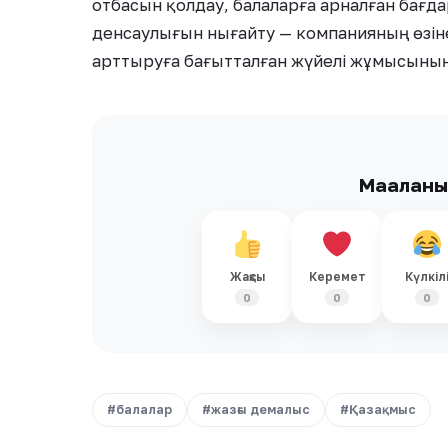
отбасын қолдау, балаларға арналған бағ
денсаулығын нығайту — компанияның өзіне
арттыруға бағытталған жүйелі жұмысының б
Мақалан
Жақсы
Керемет
Күлкіл
0
0
0
#балалар
#жазғы демалыс
#Қазақмыс