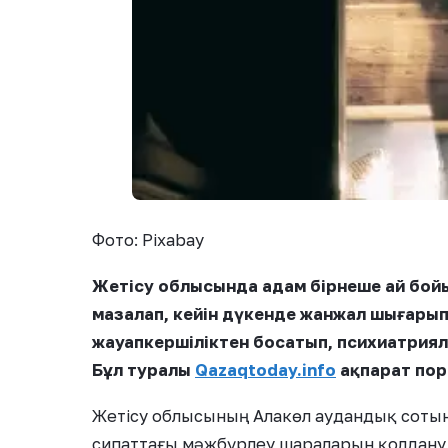
Фото: Pixabay
Жетісу облысында адам бірнеше ай бой
мазалап, кейін дүкенде жанжал шығары
жауапкершіліктен босатып, психиатриял
Бұл туралы
Qazaqtoday.info
ақпарат пор
Жетісу облысының Алакөл аудандық соты
сипаттағы мәжбүрлеу шараларын қолдану 