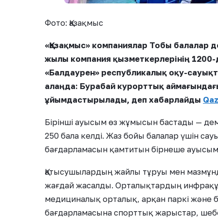
Фото: Қазақмыс
«Қазақмыс» компаниялар Тобы балалар
жылы компания қызметкерлерінің 1200-
«Балдаурен» республикалық оқу-сауықт
алаңда: Бурабай курорттық аймағындағы
ұйымдастырылады, деп хабарлайды
Qaz
Бірінші ауысым өз жұмысын бастады — дем
250 бала келді. Жаз бойы балалар үшін са
бағдарламасын қамтитын бірнеше ауысым
Қатысушылардың жайлы тұруы мен мазмұн
жағдай жасалды. Орталықтардың инфрақұ
медициналық орталық, арқан паркі және 
бағдарламасына спорттық жарыстар, шебе