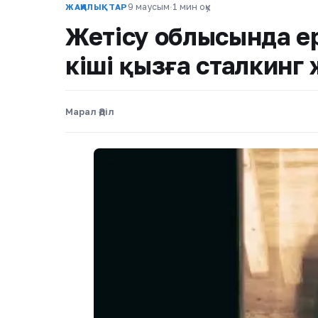
9 маусым
·
1 мин оқу
ЖАҢАЛЫҚТАР
Жетісу облысында ер
кіші қызға сталкинг
Марал Әділ