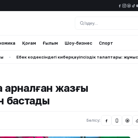
@
Іздеу
номика
Қоғам
Ғылым
Шоу-бизнес
Спорт
к кодексіндегі киберқауіпсіздік талаптары: жұмыс берушілер 
а арналған жазғы
н бастады
Бөлісу:
@