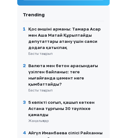
8
Қазақстанда ертең аптап
ыстық сақталады: кей
Trending
өңірлерде найзағай мен
бұршақ күтіледі
1
Қос әншінің арманы: Тамара Асар
9
Димаш Құдайберген
мен Аша Матай Құрылтайдың
қарындасының тойында ән
депутаттары атану үшін саяси
айтып, желіде пікірталас
додаға қатыспақ
тудырды
Басты тақырып
10
Қазақстандық хоккейші
2
Валюта мен бетон арасындағы
Бұлбұл Қартанбай
Канададағы беделді
үзілген байланыс: теңге
университетке жұмысқа
нығайғанда цемент неге
орналасты
қымбаттайды?
Басты тақырып
3
5 көлікті соғып, қашып кеткен
Астана тұрғыны 30 тәулікке
қамалды
Жаңалықтар
4
Айгүл Иманбаева сіңлісі Райханның