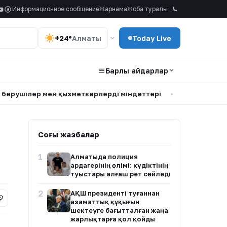
Информационное сообщение
Жарнама
Жоба туралы
a
+24°
Алматы
Today Live
Барлық айдарлар
мен қызметкерлердің міндеттері
•
Мөлдір Мұқанова туған
Соңғы жазбалар
1
Алматыда полиция
ардагерінің өлімі: күдіктінің
туыстары алғаш рет сөйледі
2
АҚШ президенті туғаннан
азаматтық құқығын
шектеуге бағытталған жаңа
жарлықтарға қол қойды