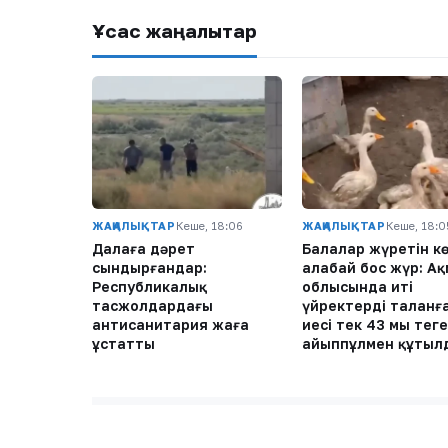
Ұқсас жаңалықтар
ЖАҢАЛЫҚТАР
Кеше, 18:06
ЖАҢАЛЫҚТАР
Кеше, 18:0
Далаға дәрет
Балалар жүретін к
сындырғандар:
алабай бос жүр: А
Республикалық
облысында иті
тасжолдардағы
үйректерді таланғ
антисанитария жаға
иесі тек 43 мың теңге
ұстатты
айыппұлмен құтыл