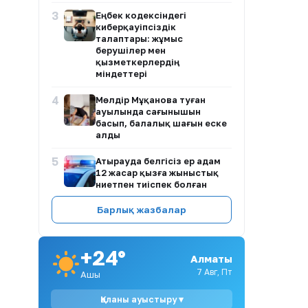
3
Еңбек кодексіндегі
киберқауіпсіздік
талаптары: жұмыс
берушілер мен
қызметкерлердің
міндеттері
4
Мөлдір Мұқанова туған
ауылында сағынышын
басып, балалық шағын еске
алды
5
Атырауда белгісіз ер адам
12 жасар қызға жыныстық
ниетпен тиіспек болған
6
Барлық жазбалар
Иран парламенті Ормуз
бұғазы арқылы АҚШ пен
Израиль кемелерінің өтуіне
тыйым салуды қарастыруда
+24°
Алматы
7
Димаш Құдайберген
7 Авг, Пт
Ашық
DiMENSIONS атты жаңа
әлемдік тур бастайды
Қаланы ауыстыру ▾