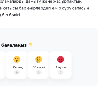
дарламаларды дамыту және жас ұрпақтың
 қатысы бар өңірлердегі өмір сүру сапасын
ір бөлігі.
ы бағалаңыз
і
Қызық
Обал-ай
Ашулы
0
0
0