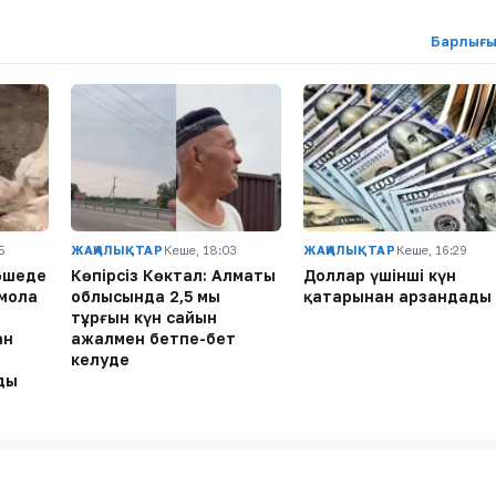
Барлығы
5
ЖАҢАЛЫҚТАР
Кеше, 18:03
ЖАҢАЛЫҚТАР
Кеше, 16:29
өшеде
Көпірсіз Көктaл: Алматы
Доллар үшінші күн
қмола
облысында 2,5 мың
қатарынан арзандады
тұрғын күн сайын
ан
ажалмен бетпе-бет
келуде
ды