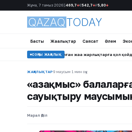
Жұма, 7 тамыз 2026
$
469,7
↓
€
542,7
↓
₽
5,80
↓
Басты
Жаңалықтар
Саясат
Әлем
Эко
шектеуге бағытталған жаңа жарлықтарға қол қойды
•
Еңбе
СОҢҒЫ ЖАҢАЛЫҚ
9 маусым
·
1 мин оқу
ЖАҢАЛЫҚТАР
«Қазақмыс» балаларғ
сауықтыру маусымы
Марал Әділ