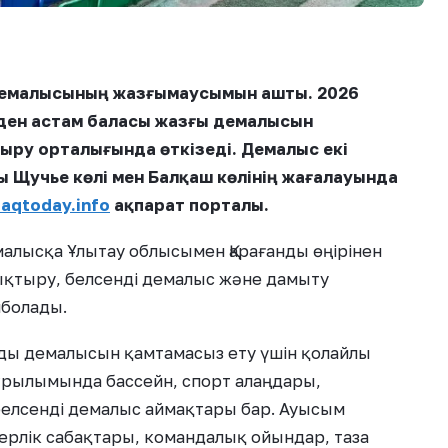
 демалысының жазғымаусымын ашты. 2026
ден астам баласы жазғы демалысын
ыру орталығында өткізеді. Демалыс екі
 Щучье көлі мен Балқаш көлінің жағалауында
aqtoday.info
ақпарат порталы.
алысқа Ұлытау облысымен Қарағанды өңірінен
уықтыру, белсенді демалыс және дамыту
болады.
ды демалысын қамтамасыз ету үшін қолайлы
рылымында бассейн, спорт алаңдары,
белсенді демалыс аймақтары бар. Ауысым
рлік сабақтары, командалық ойындар, таза