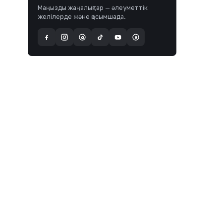
Маңызды жаңалықтар — әлеуметтік
желілерде және қосымшада.
a
@