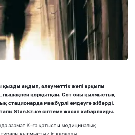
ы қызды аңдып, әлеуметтік желі арқылы
п, пышақпен қорқытқан. Сот оны қылмыстық
ық стационарда мәжбүрлі емдеуге жіберді.
талы Stan.kz-ке сілтеме жасап хабарлайды.
нда азамат К-ға қатысты медициналық
туралы қылмыстық іс қаралды.