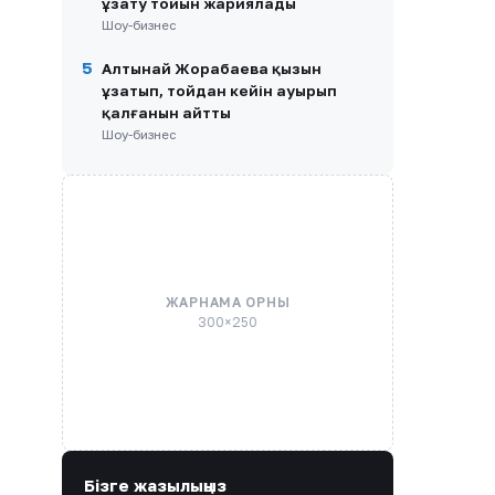
ұзату тойын жариялады
Шоу-бизнес
5
Алтынай Жорабаева қызын
ұзатып, тойдан кейін ауырып
қалғанын айтты
Шоу-бизнес
ЖАРНАМА ОРНЫ
300×250
Бізге жазылыңыз