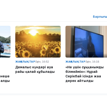
Барлығы
ЖАҢАЛЫҚТАР
Бүгін, 16:52
ЖАҢАЛЫҚТАР
Бүгін, 16:18
Демалыс күндері ауа
«Не үшін сұққанымды
райы қалай құбылады
білмеймін»: Нұрай
рнеше
Серікбай ісінде жаңа
п алды
дерек айтылды