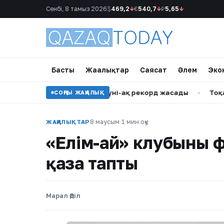
Сенбі, 8 тамыз 2026
$
469,2
↓
€
540,7
↓
₽
5,65
↓
Басты
Жаңалықтар
Саясат
Әлем
Эко
ізінші буыны бірінші күні-ақ рекорд жасады
•
Тоқаев Солт
СОҢҒЫ ЖАҢАЛЫҚ
8 маусым
·
1 мин оқу
ЖАҢАЛЫҚТАР
«Елім-ай» клубының
қаза тапты
Марал Әділ