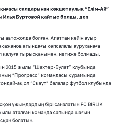
оқиғасы салдарынан көкшетаулық “Елім-Ай”
 Илья Буртовой қайтыс болды, деп
ғы автожолда болған. Апаттан кейін ауыр
ақажанов атындағы көпсалалы ауруханаға
тап қалуға тырысқанымен, нәтиже болмады.
ын 2015 жылы “Шахтер-Булат” клубында
ндының “Прогресс” командасы құрамында
Сондай-ақ ол “Скаут” балалар футбол клубында
уесқой ұжымдардың бірі саналатын FC BIRLIK
жылы аталған команда сапында шағын
сқан болатын.