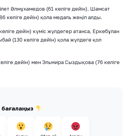
ділет Әлмұхамедов (61 келіге дейін), Шамсат
86 келіге дейін) қола медаль жеңіп алды.
еліге дейін) күміс жүлдегер атанса, Еркебұлан
бай (130 келіге дейін) қола жүлдеге қол
еліге дейін) мен Эльмира Сыздықова (76 келіге
ы бағалаңыз