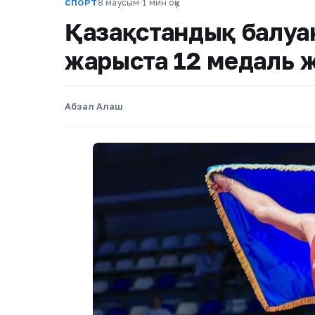
8 маусым
·
1 мин оқу
СПОРТ
Қазақстандық балуа
жарыста 12 медаль ж
Абзал Алаш