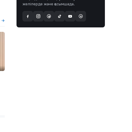
желілерде және қосымшада.
a
@
 →