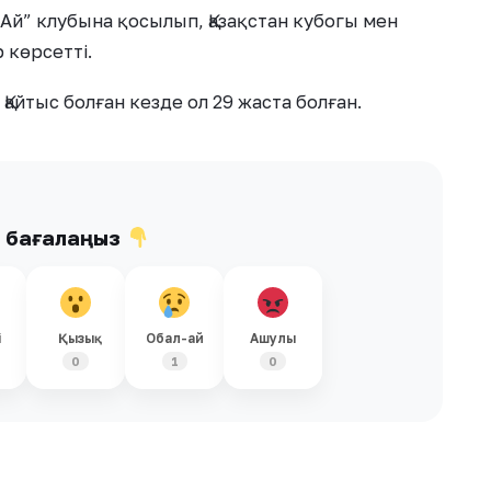
й” клубына қосылып, Қазақстан кубогы мен
 көрсетті.
Қайтыс болған кезде ол 29 жаста болған.
ы бағалаңыз
і
Қызық
Обал-ай
Ашулы
0
1
0