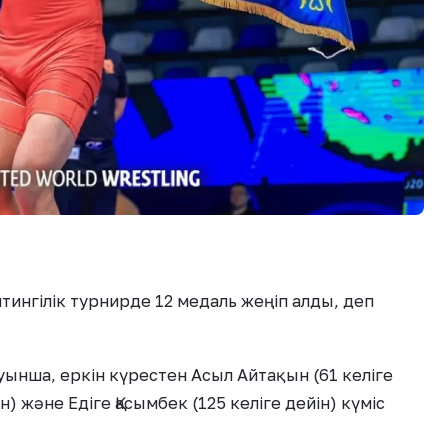
тингілік турнирде 12 медаль жеңіп алды, деп
ынша, еркін күрестен Асыл Айтақын (61 келіге
н) және Едіге Қасымбек (125 келіге дейін) күміс