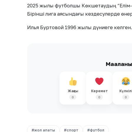
2025 жылы футболшы Көкшетаудың “Елім-А
Бірінші лига аясындағы кездесулерде өнер
Илья Буртовой 1996 жылы дүниеге келген. 
Мақалан
Жақсы
Керемет
Күлкіл
0
0
0
#жол апаты
#спорт
#футбол