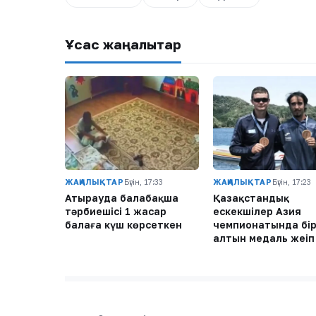
Ұқсас жаңалықтар
ЖАҢАЛЫҚТАР
Бүгін, 17:33
ЖАҢАЛЫҚТАР
Бүгін, 17:23
Атырауда балабақша
Қазақстандық
тәрбиешісі 1 жасар
ескекшілер Азия
балаға күш көрсеткен
чемпионатында бі
алтын медаль жеңі