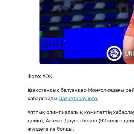
Фото: ҰОК
Қазақстандық балуандар Моңғолиядағы рей
хабарлайды
Qazaqtoday.info.
Ұлттық олимпиадалық комитеттің хабарлау
дейін), Азамат Дәулетбеков (92 келіге дейі
жүлдеге ие болды.