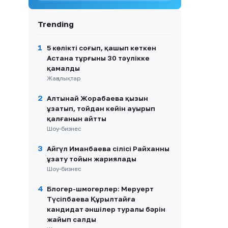
анықталды
9
Атырауда балабақша
Trending
тәрбиешісі 1 жасар балаға
күш көрсеткен
1
5 көлікті соғып, қашып кеткен
10
Қазақстандық ескекшілер
Астана тұрғыны 30 тәулікке
Азия чемпионатында
қамалды
бірнеше алтын медаль
Жаңалықтар
жеңіп алды
2
Алтынай Жорабаева қызын
ұзатып, тойдан кейін ауырып
қалғанын айтты
Шоу-бизнес
3
Айгүл Иманбаева сіңлісі Райханның
ұзату тойын жариялады
Шоу-бизнес
4
Блогер-шмогерлер: Меруерт
Түсіпбаева Құрылтайға
кандидат әншілер туралы бәрін
жайып салды