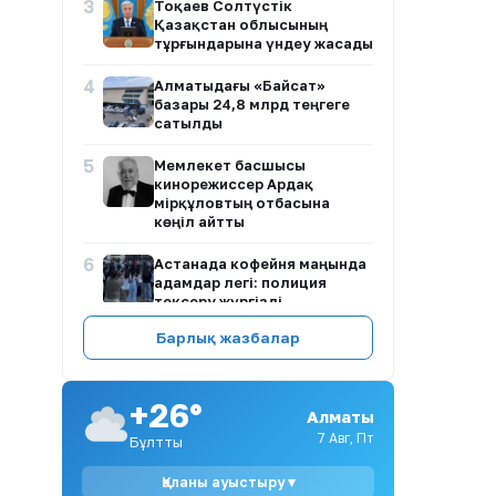
3
Тоқаев Солтүстік
Қазақстан облысының
тұрғындарына үндеу жасады
4
Алматыдағы «Байсат»
базары 24,8 млрд теңгеге
сатылды
5
Мемлекет басшысы
кинорежиссер Ардақ
Әмірқұловтың отбасына
көңіл айтты
6
Астанада кофейня маңында
адамдар легі: полиция
тексеру жүргізді
Барлық жазбалар
7
2026 жылы білім
гранттарының иегерлері
анықталды: талапкерлердің
қуанышты сәттері
+26°
Алматы
7 Авг, Пт
8
Бұлтты
Қазақстанда 2026-2027 оқу
жылына мемлекеттік білім
гранттарының иегерлері
Қаланы ауыстыру ▾