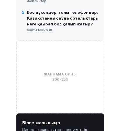
Жаңалықтар
5
Бос дүкендер, толы телефондар:
Қазақстанның сауда орталықтары
неге қаңырап бос қалып жатыр?
Басты тақырып
ЖАРНАМА ОРНЫ
300×250
Бізге жазылыңыз
Маңызды жаңалықтар — әлеуметтік