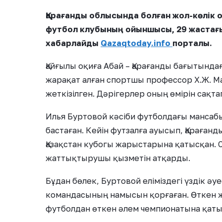
Қарағанды облысында болған жол-көлік 
футбол клубының ойыншысы, 29 жастағы
хабарлайды
Qazaqtoday.info
порталы.
Қайғылы оқиға Абай – Қарағанды бағытында
жарақат алған спортшы профессор Х.Ж. М
жеткізілген. Дәрігерлер оның өмірін сақ
Илья Буртовой кәсіби футболдағы мансаб
бастаған. Кейін футзалға ауысып, Қараға
Қазақстан кубогы жарыстарына қатысқан. 
жаттықтырушы қызметін атқарды.
Бұдан бөлек, Буртовой еліміздегі үздік ә
командасының намысын қорғаған. Өткен 
футболдан өткен әлем чемпионатына қаты