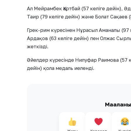
Ал Мейрамбек Қартбай (57 келіге дейін), Ә
Таир (79 келіге дейін) және Болат Сақаев (
Грек-рим күресінен Нұрасыл Аманалы (97 к
Ардақов (63 келіге дейін) пен Олжас Сырлы
жеткізді.
Әйелдер күресінде Нилуфар Раимова (57 к
дейін) қола медаль иеленді.
Мақалан