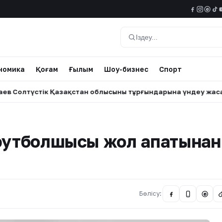
@
Іздеу
номика
Қоғам
Ғылым
Шоу-бизнес
Спорт
үстік Қазақстан облысының тұрғындарына үндеу жасады
•
 футболшысы жол апатынан
Бөлісу:
@