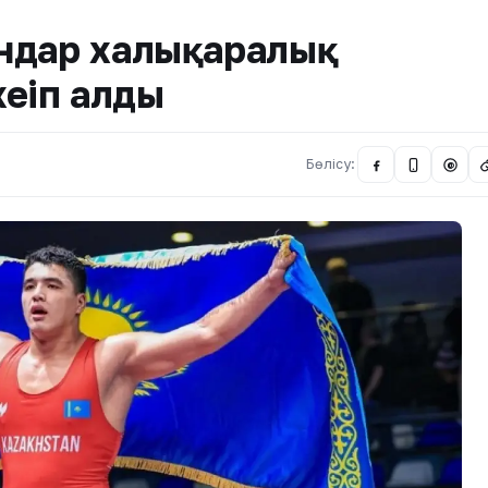
ндар халықаралық
еңіп алды
Бөлісу:
@