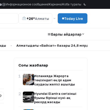
Информационное сообщение
Жарнама
Жоба туралы
a
+26°
Алматы
Today Live
Барлық айдарлар
Алматыдағы «Байсат» базары 24,8 млрд теңгеге сатылды
•
Соңғы жазбалар
1
Испанияда Жерорта
теңізіндегі ең ірі адам
саудасы желісі ашылды
2
Hyundai Elantra сегізінші
буыны бірінші күні-ақ
рекорд жасады