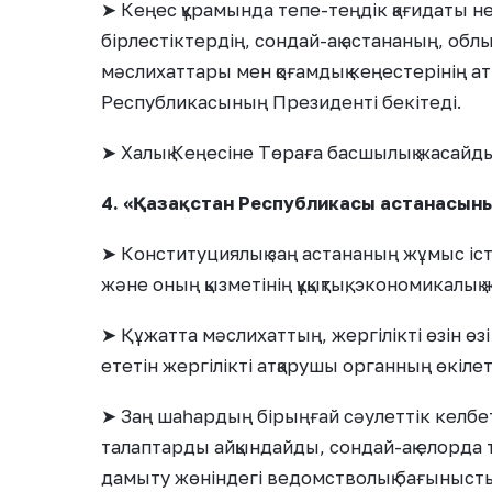
➤ Кеңес құрамында тепе-теңдік қағидаты не
бірлестіктердің, сондай-ақ астананың, об
мәслихаттары мен қоғамдық кеңестерінің ат
Республикасының Президенті бекітеді.
➤ Халық Кеңесіне Төраға басшылық жасайды. 
4. «Қазақстан Республикасы астанасыны
➤ Конституциялық заң астананың жұмыс іст
және оның қызметінің құқықтық, экономикалы
➤ Құжатта мәслихаттың, жергілікті өзін өзі
ететін жергілікті атқарушы органның өкілет
➤ Заң шаһардың бірыңғай сәулеттік келбет
талаптарды айқындайды, сондай-ақ елорда 
дамыту жөніндегі ведомстволық бағынысты