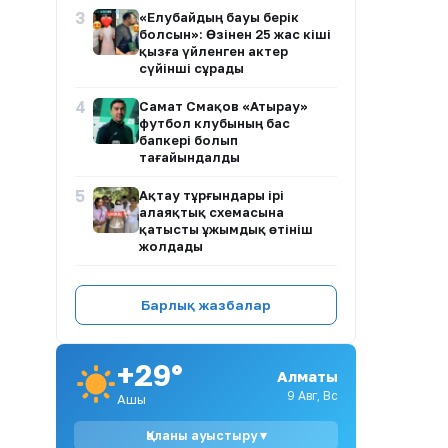
3
«Елубайдың бауы берік
болсын»: Өзінен 25 жас кіші
қызға үйленген актер
сүйінші сұрады
4
Самат Смақов «Атырау»
футбол клубының бас
бапкері болып
тағайындалды
5
Ақтау тұрғындары ірі
алаяқтық схемасына
қатысты ұжымдық өтініш
жолдады
6
Алматыда полиция баланы
қауіпті жағдайдан құтқарды
Барлық жазбалар
7
Әділет Зейнелдің анасы: 20
+29°
млн теңге — халық жинаған
Алматы
қаражат, мемлекеттік
9 Авг, Вс
Ашық
өтемақы емес
Қаланы ауыстыру ▾
8
Ақтаулық ана Жұлдыз