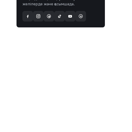
желілерде және қосымшада.
a
@