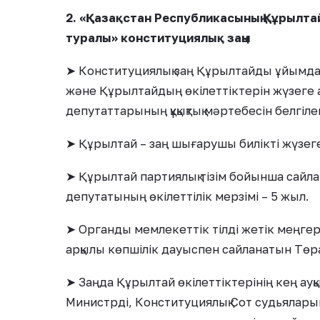
2. «Қазақстан Республикасының Құрылта
туралы» конституциялық заңы
➤ Конституциялық заң Құрылтайды ұйымдас
және Құрылтайдың өкілеттіктерін жүзеге
депутаттарының құқықтық мәртебесін белгіле
➤ Құрылтай – заң шығарушы билікті жүзеге
➤ Құрылтай партиялық тізім бойынша сайл
депутатының өкілеттілік мерзімі – 5 жыл.
➤ Органды мемлекеттік тілді жетік меңг
арқылы көпшілік дауыспен сайланатын Төра
➤ Заңда Құрылтай өкілеттіктерінің кең ау
Министрді, Конституциялық Сот судьялары