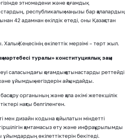
гізінде этномәдени және қоғамдық
лыстардың, республикалық маңызы бар қалалардың
ынан 42 адамнан өкілдік етеді, оны Қазақстан
Халық Кеңесінің өкілеттік мерзімі – төрт жыл.
ң мәртебесі туралы» конституциялық заңы
еуі саласындағы қоғамдық қатынастарды реттейді
қ және ұйымдық негіздерін айқындайды.
 басқару органының және қала әкімі жетекшілік
тіктері нақты белгіленген.
і мен дизайн кодына қойылатын міндетті
тіршілігін қамтамасыз ету және инфрақұрылымды
 ұйымдардың өкілеттіктерін бекітеді.