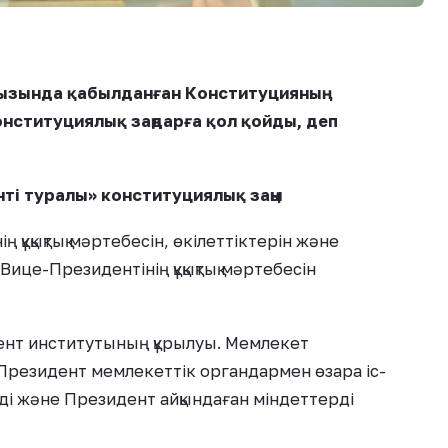
ызында қабылданған Конституцияның
нституциялық заңдарға қол қойды, деп
нті туралы» конституциялық заңы
 құқықтық мәртебесін, өкілеттіктерін және
 Вице-Президентінің құқықтық мәртебесін
нт институтының құрылуы. Мемлекет
езидент мемлекеттік органдармен өзара іс-
ді және Президент айқындаған міндеттерді