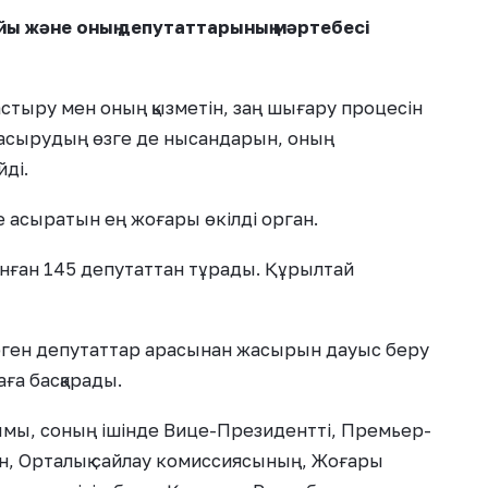
йы және оның депутаттарының мәртебесі
тыру мен оның қызметін, заң шығару процесін
 асырудың өзге де нысандарын, оның
йді.
 асыратын ең жоғары өкілді орган.
анған 145 депутаттан тұрады. Құрылтай
ерген депутаттар арасынан жасырын дауыс беру
ға басқарады.
қымы, соның ішінде Вице-Президентті, Премьер-
н, Орталық сайлау комиссиясының, Жоғары