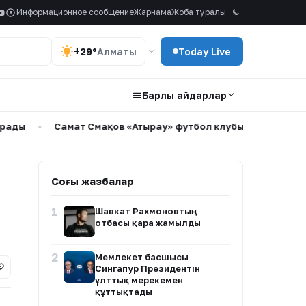
Информационное сообщение
Жарнама
Жоба туралы
a
+29°
Алматы
Today Live
Барлық айдарлар
Самат Смақов «Атырау» футбол клубының бас бапкері болып
Соңғы жазбалар
1
Шавкат Рахмоновтың
отбасы қара жамылды
2
Мемлекет басшысы
Сингапур Президентін
ұлттық мерекемен
құттықтады