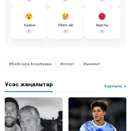
Қызық
Обал-ай
Ашулы
0
0
0
#Бибісара Асаубаева
#спорт
#шахмат
Ұқсас жаңалықтар
Барлығы →