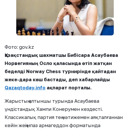
Фото: gov.kz
Қазақстандық шахматшы Бибісара Асаубаева
Норвегияның Осло қаласында өтіп жатқан
беделді Norway Chess турнирінде қайтадан
жеке-дара көш бастады, деп хабарлайды
Qazaqtoday.info
ақпарат порталы
.
Жарыстың алтыншы турында Асаубаева
үндістандық Хампи Конерумен кездесті.
Классикалық партия тең нәтижемен аяқталғаннан
кейін жеңімпаз армагеддон форматында