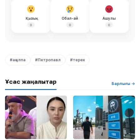
Қызық
Обал-ай
Ашулы
0
0
0
#ақ ұлпа
#Петропавл
#терек
Ұқсас жаңалықтар
Барлығы →