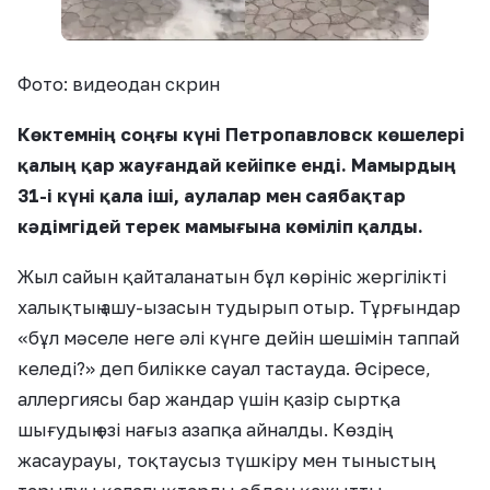
Фото: видеодан скрин
Көктемнің соңғы күні Петропавловск көшелері
қалың қар жауғандай кейіпке енді. Мамырдың
31-і күні қала іші, аулалар мен саябақтар
кәдімгідей терек мамығына көміліп қалды.
Жыл сайын қайталанатын бұл көрініс жергілікті
халықтың ашу-ызасын тудырып отыр. Тұрғындар
«бұл мәселе неге әлі күнге дейін шешімін таппай
келеді?» деп билікке сауал тастауда. Әсіресе,
аллергиясы бар жандар үшін қазір сыртқа
шығудың өзі нағыз азапқа айналды. Көздің
жасаурауы, тоқтаусыз түшкіру мен тыныстың