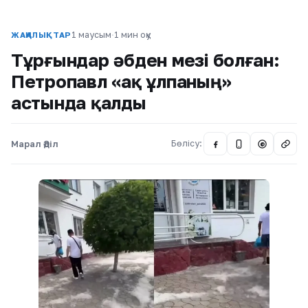
1 маусым
·
1 мин оқу
ЖАҢАЛЫҚТАР
Тұрғындар әбден мезі болған:
Петропавл «ақ ұлпаның»
астында қалды
Марал Әділ
Бөлісу:
@