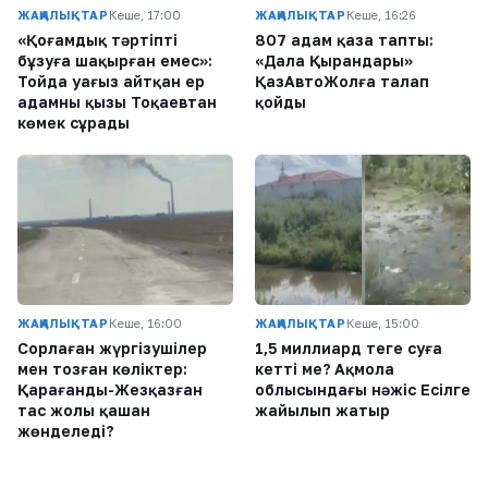
ЖАҢАЛЫҚТАР
Кеше, 17:00
ЖАҢАЛЫҚТАР
Кеше, 16:26
«Қоғамдық тәртіпті
807 адам қаза тапты:
бұзуға шақырған емес»:
«Дала Қырандары»
Тойда уағыз айтқан ер
ҚазАвтоЖолға талап
адамның қызы Тоқаевтан
қойды
көмек сұрады
ЖАҢАЛЫҚТАР
Кеше, 16:00
ЖАҢАЛЫҚТАР
Кеше, 15:00
Сорлаған жүргізушілер
1,5 миллиард теңге суға
мен тозған көліктер:
кетті ме? Ақмола
Қарағанды-Жезқазған
облысындағы нәжіс Есілге
тас жолы қашан
жайылып жатыр
жөнделеді?