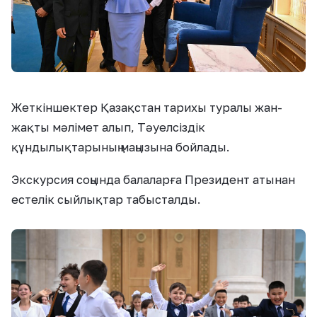
Жеткіншектер Қазақстан тарихы туралы жан-
жақты мәлімет алып, Тәуелсіздік
құндылықтарының маңызына бойлады.
Экскурсия соңында балаларға Президент атынан
естелік сыйлықтар табысталды.