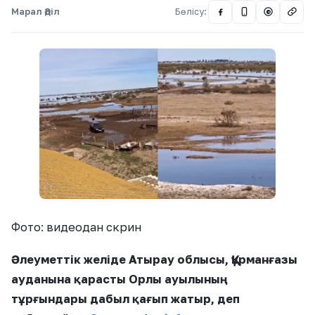
Марал Әділ
Бөлісу:
@
Фото: видеодан скрин
Әлеуметтік желіде Атырау облысы, Құрманғазы
ауданына қарасты Орлы ауылының
тұрғындары дабыл қағып жатыр, деп