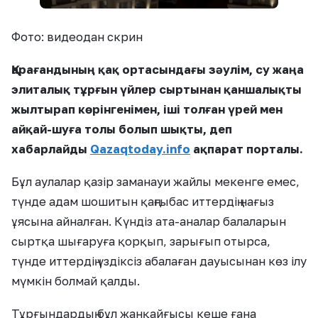
Фото: видеодан скрин
Қарағандының қақ ортасындағы зәулім, су жаңа
элиталық тұрғын үйлер сыртынан қаншалықты
жылтырап көрінгенімен, іші толған үрей мен
айқай-шуға толы болып шықты, деп
хабарлайды
Qazaqtoday.info
ақпарат порталы
.
Бұл аулалар қазір заманауи жайлы мекенге емес,
түнде адам шошитын қаңғыбас иттердің нағыз
ұясына айналған. Күндіз ата-аналар балаларын
сыртқа шығаруға қорқып, зарығып отырса,
түнде иттердің үздіксіз абалаған дауысынан көз ілу
мүмкін болмай қалды.
Тұрғындардың бұл жанқайғысы кеше ғана