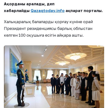
Ақорданы аралады, деп
хабарлайды
Qazaqtoday.info
ақпарат порталы
.
Халықаралық балаларды қорғау күніне орай
Президент резиденциясы барлық облыстан
келген 100 оқушыға есігін айқара ашты.