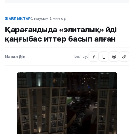
1 маусым
·
1 мин оқу
ЖАҢАЛЫҚТАР
Қарағандыда «элиталық» үйді
қаңғыбас иттер басып алған
Марал Әділ
Бөлісу:
@