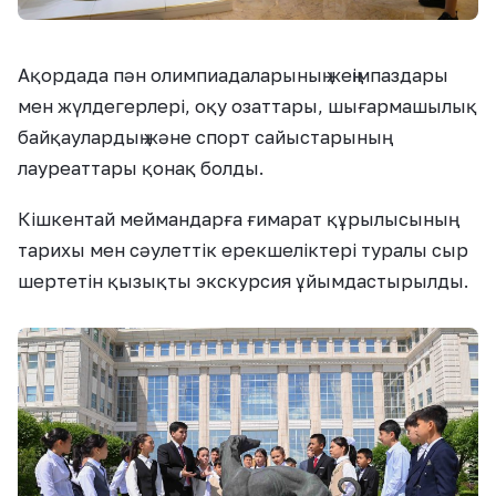
Ақордада пән олимпиадаларының жеңімпаздары
мен жүлдегерлері, оқу озаттары, шығармашылық
байқаулардың және спорт сайыстарының
лауреаттары қонақ болды.
Кішкентай меймандарға ғимарат құрылысының
тарихы мен сәулеттік ерекшеліктері туралы сыр
шертетін қызықты экскурсия ұйымдастырылды.