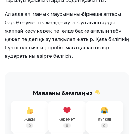
тарылуы қалалықтарды әбден қажытты.
Ал алда әлі мамық маусымының бірнеше аптасы
бар. Әлеуметтік желіде жұрт бұл ағаштарды
жаппай кесу керек пе, әлде басқа амалын табу
қажет пе деп қызу талқылап жатыр. Қала билігінің
бұл экологиялық проблемаға қашан назар
аударатыны әзірге белгісіз.
Мақаланы бағалаңыз
Жақсы
Керемет
Күлкілі
0
0
0