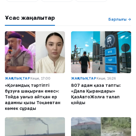
Ұқсас жаңалықтар
Барлығы →
ЖАҢАЛЫҚТАР
Кеше, 17:00
ЖАҢАЛЫҚТАР
Кеше, 16:26
«Қоғамдық тәртіпті
807 адам қаза тапты:
бұзуға шақырған емес»:
«Дала Қырандары»
Тойда уағыз айтқан ер
ҚазАвтоЖолға талап
адамның қызы Тоқаевтан
қойды
көмек сұрады