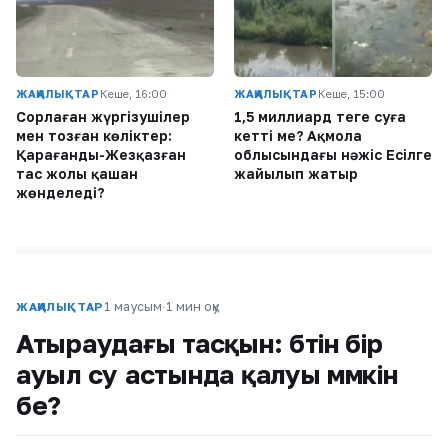
ЖАҢАЛЫҚТАР
Кеше, 16:00
ЖАҢАЛЫҚТАР
Кеше, 15:00
Сорлаған жүргізушілер
1,5 миллиард теңге суға
мен тозған көліктер:
кетті ме? Ақмола
Қарағанды-Жезқазған
облысындағы нәжіс Есілге
тас жолы қашан
жайылып жатыр
жөнделеді?
1 маусым
·
1 мин оқу
ЖАҢАЛЫҚТАР
Атыраудағы тасқын: бүтін бір
ауыл су астында қалуы мүмкін
бе?