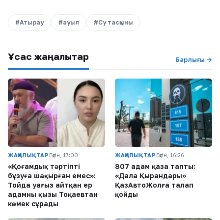
#Атырау
#ауыл
#Су тасқыны
Ұқсас жаңалықтар
Барлығы →
ЖАҢАЛЫҚТАР
Бүгін, 17:00
ЖАҢАЛЫҚТАР
Бүгін, 16:26
«Қоғамдық тәртіпті
807 адам қаза тапты:
бұзуға шақырған емес»:
«Дала Қырандары»
Тойда уағыз айтқан ер
ҚазАвтоЖолға талап
адамның қызы Тоқаевтан
қойды
көмек сұрады