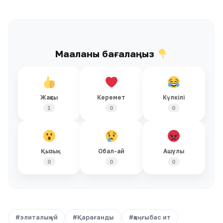
Мақаланы бағалаңыз
Жақсы
Керемет
Күлкілі
1
0
0
Қызық
Обал-ай
Ашулы
0
0
0
#элиталық үй
#Қарағанды
#қаңғыбас ит