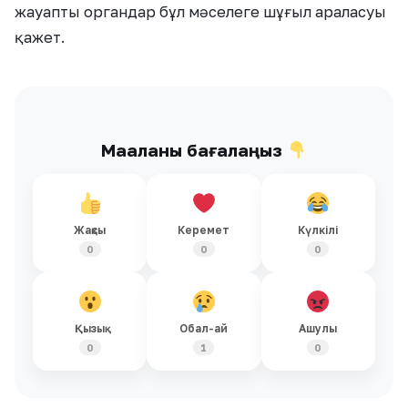
жауапты органдар бұл мәселеге шұғыл араласуы
қажет.
Мақаланы бағалаңыз
Жақсы
Керемет
Күлкілі
0
0
0
Қызық
Обал-ай
Ашулы
0
1
0