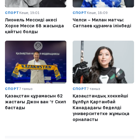
СПОРТ
Кеше, 19:01
СПОРТ
Кеше, 18:09
Лионель Мессидің әкесі
Челси – Милан матчы:
Хорхе Месси 68 жасында
Сатпаев құрамға ілінбеді
қайтыс болды
СПОРТ
7 тамыз
СПОРТ
7 тамыз
Қазақстан құрамасын 62
Қазақстандық хоккейші
жастағы Джон ван ‘т Скип
Бұлбұл Қартанбай
бастады
Канададағы беделді
университетке жұмысқа
орналасты