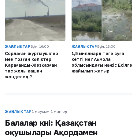
ЖАҢАЛЫҚТАР
Бүгін, 16:00
ЖАҢАЛЫҚТАР
Бүгін, 15:00
Сорлаған жүргізушілер
1,5 миллиард теңге суға
мен тозған көліктер:
кетті ме? Ақмола
Қарағанды-Жезқазған
облысындағы нәжіс Есілге
тас жолы қашан
жайылып жатыр
жөнделеді?
1 маусым
·
1 мин оқу
ЖАҢАЛЫҚТАР
Балалар күні: Қазақстан
оқушылары Ақордамен