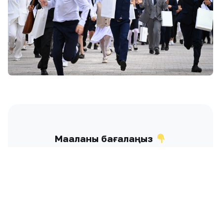
Мақаланы бағалаңыз
Жақсы
Керемет
Күлкілі
0
0
0