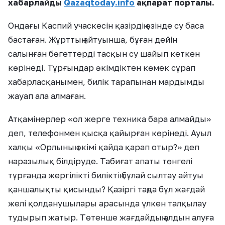
хабарлайды
Qazaqtoday.info
ақпарат порталы
.
Ондағы Каспий учаскесін қазірдің өзінде су баса
бастаған. Жұрттың айтуынша, бұған дейін
салынған бөгеттерді тасқын су шайып кеткен
көрінеді. Тұрғындар әкімдіктен көмек сұрап
хабарласқанымен, билік тарапынан мардымды
жауап ала алмаған.
Атқамінерлер «ол жерге техника бара алмайды»
деп, телефонмен қысқа қайырған көрінеді. Ауыл
халқы «Орлының әкімі қайда қарап отыр?» деп
наразылық білдіруде. Табиғат апаты төнгелі
тұрғанда жергілікті биліктің бұлай сылтау айтуы
қаншалықты қисынды? Қазіргі таңда бұл жағдай
желі қолданушылары арасында үлкен талқылау
тудырып жатыр. Төтенше жағдайдың алдын алуға