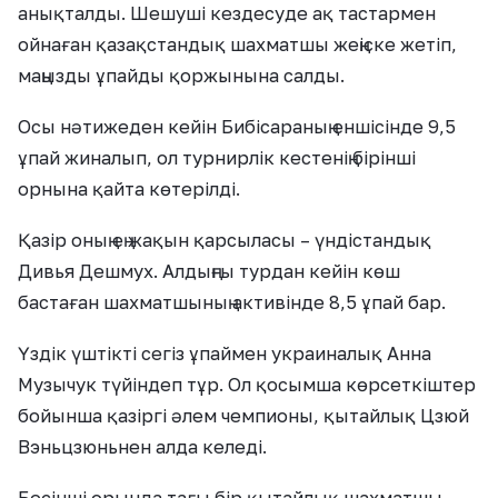
анықталды. Шешуші кездесуде ақ тастармен
ойнаған қазақстандық шахматшы жеңіске жетіп,
маңызды ұпайды қоржынына салды.
Осы нәтижеден кейін Бибісараның еншісінде 9,5
ұпай жиналып, ол турнирлік кестенің бірінші
орнына қайта көтерілді.
Қазір оның ең жақын қарсыласы – үндістандық
Дивья Дешмух. Алдыңғы турдан кейін көш
бастаған шахматшының активінде 8,5 ұпай бар.
Үздік үштікті сегіз ұпаймен украиналық Анна
Музычук түйіндеп тұр. Ол қосымша көрсеткіштер
бойынша қазіргі әлем чемпионы, қытайлық Цзюй
Вэньцзюньнен алда келеді.