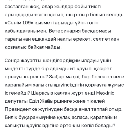
басталған жоқ, олар жылдар бойы тиісті
орындардың есігін қағып, шыр-пыр болып келеді.
«Сенім 109» қызметі арызды үйіп-төгіп
қабылдағанымен, Ветеринария басқармасы
тарапынан ешқандай нақты әрекет, селт еткен
қозғалыс байқалмайды.
Сонда жауапты шенділердің қимылдауы үшін
міндетті түрде бір адамды ит қауып, қасірет
орнауы керек пе? Заң бар ма өзі, бар болса ол неге
қарапайым халықтың қауіпсіздігін қорғауға жұмыс
істемейді? Шарасыз қалған жұрт енді Мәжіліс
депутаты Еділ Жаңбыршинге және тікелей
Президентке жүгінуден басқа амал таппай отыр.
Билік бұқараның үніне құлақ аспаса, қарапайым
халықтың қауіпсіздігіне ертең кім кепіл болады?