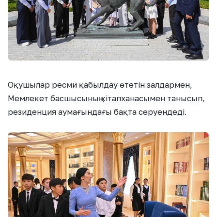
Оқушылар ресми қабылдау өтетін залдармен,
Мемлекет басшысының кітапханасымен танысып,
резиденция аумағындағы бақта серуендеді.