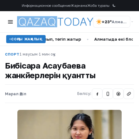
Информационное сообщение
Жарнама
Жоба туралы
+23°
Алматы
тып алып, төгіп жатыр
•
Алматыда екі блогер әдепсіз вид
СОҢҒЫ ЖАҢАЛЫҚ
1 маусым
·
1 мин оқу
СПОРТ
Бибісара Асаубаева
жанкүйерлерін қуантты
Марал Әділ
Бөлісу:
@