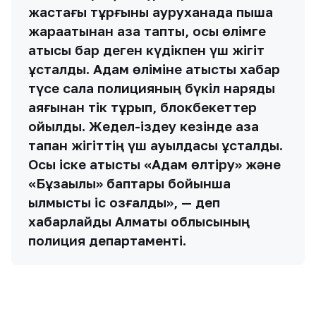
жастағы тұрғыны ауруханада пышақ
жарақатынан қаза тапты, осы өлімге
қатысы бар деген күдікпен үш жігіт
ұсталды. Адам өліміне қатысты хабар
түсе сала полицияның бүкіл наряды
аяғынан тік тұрып, блокбекеттер
қойылды. Жедел-іздеу кезінде қаза
тапқан жігіттің үш ауылдасы ұсталды.
Осы іске қатысты «Адам өлтіру» және
«Бұзақылық» баптары бойынша
қылмыстық іс қозғалды», — деп
хабарлайды Алматы облысының
полиция департаменті.