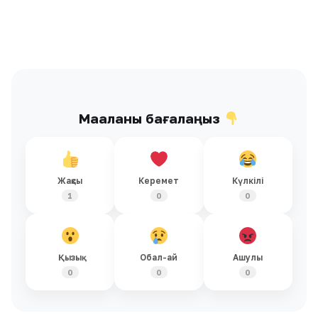
Мақаланы бағалаңыз
Жақсы
Керемет
Күлкілі
1
0
0
Қызық
Обал-ай
Ашулы
0
0
0