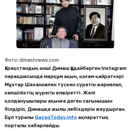
Фото: dimashnews.com
Қазақстандық әнші Димаш Құдайберген Instagram
парақшасында марқұм ақын, қоғам қайраткері
Мұхтар Шахановпен түскен суретін жариялап,
көпшіліктің жүрегін елжіретті. Желі
қолданушылары ақынға деген сағынышын
білдіріп, Димашқа жылы лебіздерін жаудырған.
Бұл туралы
QazaqToday.info
ақпараттық
порталы хабарлайды.