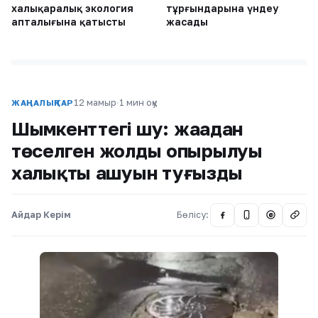
халықаралық экология
тұрғындарына үндеу
апталығына қатысты
жасады
12 мамыр
·
1 мин оқу
ЖАҢАЛЫҚТАР
Шымкенттегі шу: жаңадан
төселген жолдың опырылуы
халықтың ашуын туғызды
Айдар Керім
Бөлісу:
@