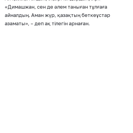
«Димашжан, сен де әлем таныған тұлғаға
айналдың. Аман жүр, қазақтың беткеұстар
азаматы», – деп ақ тілегін арнаған.