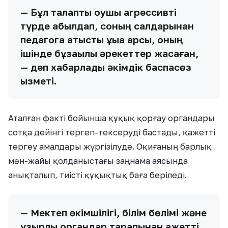
— Бұл талапты оқушы агрессивті
түрде қабылдап, соның салдарынан
педагогқа қатысты құқыққа қарсы, оның
ішінде бұзақылық әрекеттер жасаған,
— деп хабарлады әкімдік баспасөз
қызметі.
Аталған факті бойынша құқық қорғау органдары
сотқа дейінгі тергеп-тексеруді бастады, қажетті
тергеу амалдары жүргізілуде. Оқиғаның барлық
мән-жайы қолданыстағы заңнама аясында
анықталып, тиісті құқықтық баға беріледі.
— Мектеп әкімшілігі, білім бөлімі және
құзырлы органдар тарапынан қажетті