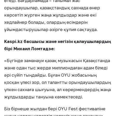
өтеді. Бағдарламада – танымал жас
орындаушылар, қазақстандық сахнада өнер
көрсетіп жүрген жаңа жұлдыздар және екі
хедлайнер болады, олардың есімдерін
ұйымдастырушылар әзірге құпия сақтауда.
Kaspi.kz басшысы және негізін қалаушылардың
бірі Михаил Ломтадзе:
«Бүгінде заманауи қазақ музыкасын Қазақстанда
және одан тыс жерде миллиондаған адам біледі
әрі сүйіп тыңдайды. Бұған OYU жобасының
қосқан үлесі зор, ол талантты орындаушылардың
үлкен сахнаға шығуына, ал көрермендердің жаңа
жұлдыздарды тануына көмектеседі.
Біз бірнеше жылдан бері OYU Fest фестиваліне
қуана қолдау көрсетіп келеміз және заманауи