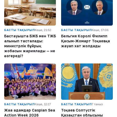
БАСТЫ ТАҚЫРЫП
Кеше, 21:52
БАСТЫ ТАҚЫРЫП
Кеше, 17:06
Бастауышта БЖБ мен ТЖБ
Бельгия Королі Филипп
алынып тасталады:
Қасым-Жомарт Тоқаевқа
министрлік бұйрық
жауап хат жолдады
жобасын жариялады — не
өзгереді?
БАСТЫ ТАҚЫРЫП
Кеше, 12:17
БАСТЫ ТАҚЫРЫП
7 тамыз
Жаңа адамдар Caspian Sea
Тоқаев Солтүстік
Action Week 2026
Қазақстан облысының