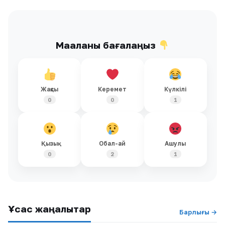
Мақаланы бағалаңыз
Жақсы
Керемет
Күлкілі
0
0
1
Қызық
Обал-ай
Ашулы
0
2
1
Ұқсас жаңалықтар
Барлығы →