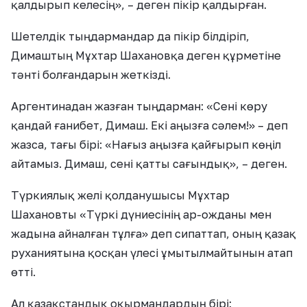
қалдырып келесің», – деген пікір қалдырған.
Шетелдік тыңдармандар да пікір білдіріп,
Димаштың Мұхтар Шахановқа деген құрметіне
тәнті болғандарын жеткізді.
Аргентинадан жазған тыңдарман: «Сені көру
қандай ғанибет, Димаш. Екі аңызға сәлем!» – деп
жазса, тағы бірі: «Нағыз аңызға қайғырып көңіл
айтамыз. Димаш, сені қатты сағындық», – деген.
Түркиялық желі қолданушысы Мұхтар
Шахановты «Түркі дүниесінің ар-ожданы мен
жадына айналған тұлға» деп сипаттап, оның қазақ
руханиятына қосқан үлесі ұмытылмайтынын атап
өтті.
Ал қазақстандық оқырмандардың бірі: