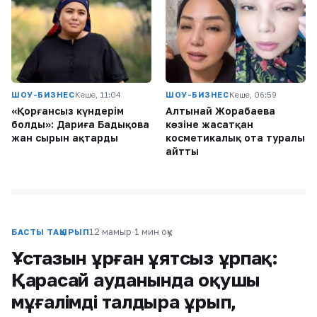
ШОУ-БИЗНЕС
Кеше, 11:04
ШОУ-БИЗНЕС
Кеше, 06:59
«Қорғансыз күндерім
Алтынай Жорабаева
болды»: Дариға Бадықова
көзіне жасатқан
жан сырын ақтарды
косметикалық ота туралы
айтты
12 мамыр
·
1 мин оқу
БАСТЫ ТАҚЫРЫП
Ұстазын ұрған ұятсыз ұрпақ:
Қарасай ауданында оқушы
мұғалімді талдыра ұрып,