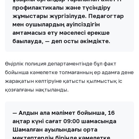
профилактикалық және түсіндіру
жұмыстары жүргізілуде. Педагогтар
мен оқушылардың қауіпсіздігін
қамтамасыз ету мәселесі ерекше
бақылауда, — деп қосты әкімдікте.
Өңірлік полиция департаментінде бұл факт
бойынша кәмелетке толмағанның ер адамға дене
жарақатын келтіруіне қатысты қылмыстық іс
қозғалғаны нақтыланды.
— Алдын ала мәлімет бойынша, 16
қаңтар күні сағат 09:00 шамасында
Шамалған ауылындағы орта
мектептердің бірінде кәмелетке