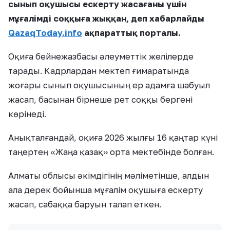
сынып оқушысы ескерту жасағаны үшін
мұғалімді соққыға жыққан, деп хабарлайды
QazaqToday.info
ақпараттық порталы.
Оқиға бейнежазбасы әлеуметтік желілерде
тарады. Кадрлардан мектеп ғимаратында
жоғары сынып оқушысының ер адамға шабуыл
жасап, басынан бірнеше рет соққы бергені
көрінеді.
Анықталғандай, оқиға 2026 жылғы 16 қаңтар күні
таңертең «Жаңа қазақ» орта мектебінде болған.
Алматы облысы әкімдігінің мәліметінше, алдын
ала дерек бойынша мұғалім оқушыға ескерту
жасап, сабаққа баруын талап еткен.