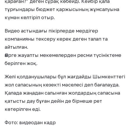
қараған?” деген сұрақ көбейді. Кейбір қала
тұрғындары бюджет қаржысының жұмсалуына
күмән келтіріп отыр.
Видео астындағы пікірлерде мердігер
компанияны тексеру керек деген талап та
айтылған.
Әзірге жауапты мекемелерден ресми түсініктеме
берілген жоқ.
Желі қолданушылары бұл жағдайды Шымкенттегі
жол сапасының кезекті мәселесі деп бағалауда.
Қалада жаңадан салынған жолдардың сапасына
қатысты дау бұған дейін де бірнеше рет
көтерілген еді.
Фото: видеодан кадр