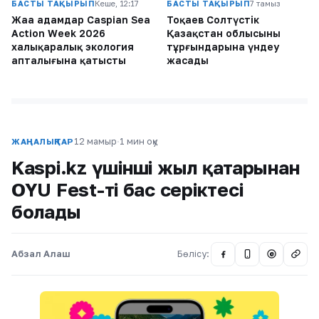
БАСТЫ ТАҚЫРЫП
Кеше, 12:17
БАСТЫ ТАҚЫРЫП
7 тамыз
Жаңа адамдар Caspian Sea
Тоқаев Солтүстік
Action Week 2026
Қазақстан облысының
халықаралық экология
тұрғындарына үндеу
апталығына қатысты
жасады
12 мамыр
·
1 мин оқу
ЖАҢАЛЫҚТАР
Kaspi.kz үшінші жыл қатарынан
OYU Fest-тің бас серіктесі
болады
Абзал Алаш
Бөлісу:
@