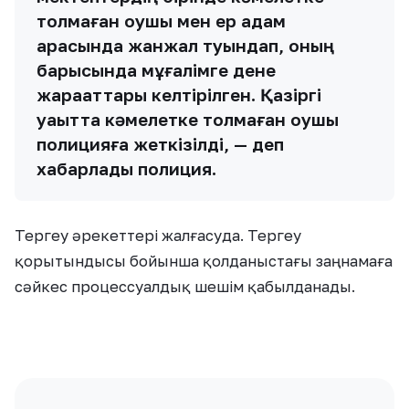
толмаған оқушы мен ер адам
арасында жанжал туындап, оның
барысында мұғалімге дене
жарақаттары келтірілген. Қазіргі
уақытта кәмелетке толмаған оқушы
полицияға жеткізілді, — деп
хабарлады полиция.
Тергеу әрекеттері жалғасуда. Тергеу
қорытындысы бойынша қолданыстағы заңнамаға
сәйкес процессуалдық шешім қабылданады.