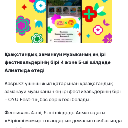
Қазақстандық заманауи музыканың ең ірі
фестивальдерінің бірі 4
және 5-ші шілдеде
Алматыда
өтеді
Kaspi.kz үшінші жыл қатарынан қазақстандық
заманауи музыканың ең ірі фестивальдерінің бірі
– OYU Fest-тің бас серіктесі болады.
Фестиваль 4-ші, 5-ші шілдеде Алматыдағы
«Бірінші мамыр тоғандары» демалыс саябағында