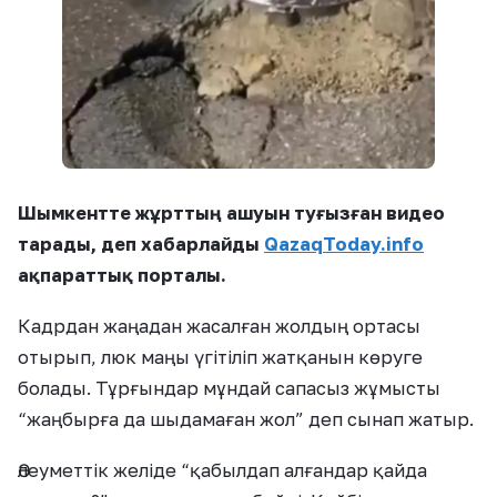
Шымкентте жұрттың ашуын туғызған видео
тарады, деп хабарлайды
QazaqToday.info
ақпараттық порталы.
Кадрдан жаңадан жасалған жолдың ортасы
отырып, люк маңы үгітіліп жатқанын көруге
болады. Тұрғындар мұндай сапасыз жұмысты
“жаңбырға да шыдамаған жол” деп сынап жатыр.
Әлеуметтік желіде “қабылдап алғандар қайда