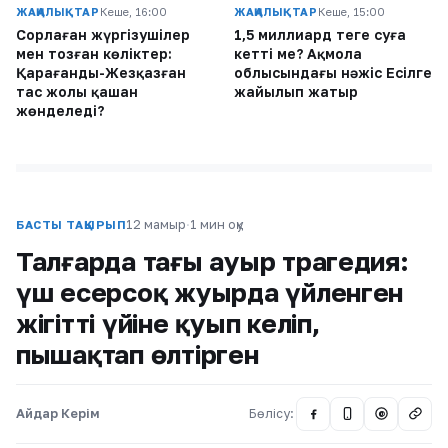
ЖАҢАЛЫҚТАР
Кеше, 16:00
ЖАҢАЛЫҚТАР
Кеше, 15:00
Сорлаған жүргізушілер
1,5 миллиард теңге суға
мен тозған көліктер:
кетті ме? Ақмола
Қарағанды-Жезқазған
облысындағы нәжіс Есілге
тас жолы қашан
жайылып жатыр
жөнделеді?
12 мамыр
·
1 мин оқу
БАСТЫ ТАҚЫРЫП
Талғарда тағы ауыр трагедия:
үш есерсоқ жуырда үйленген
жігітті үйіне қуып келіп,
пышақтап өлтірген
Айдар Керім
Бөлісу:
@