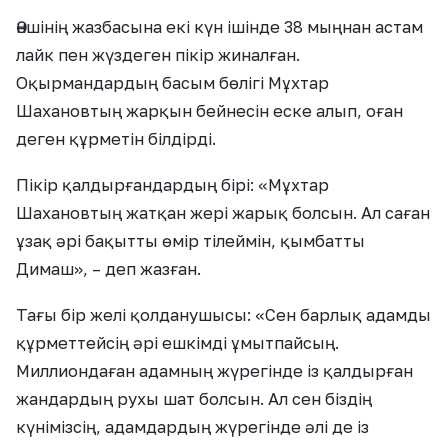
Әншінің жазбасына екі күн ішінде 38 мыңнан астам
лайк пен жүздеген пікір жиналған.
Оқырмандардың басым бөлігі Мұхтар
Шахановтың жарқын бейнесін еске алып, оған
деген құрметін білдірді.
Пікір қалдырғандардың бірі: «Мұхтар
Шахановтың жатқан жері жарық болсын. Ал саған
ұзақ әрі бақытты өмір тілеймін, қымбатты
Димаш», – деп жазған.
Тағы бір желі қолданушысы: «Сен барлық адамды
құрметтейсің әрі ешкімді ұмытпайсың.
Миллиондаған адамның жүрегінде із қалдырған
жандардың рухы шат болсын. Ал сен біздің
күнімізсің, адамдардың жүрегінде әлі де із