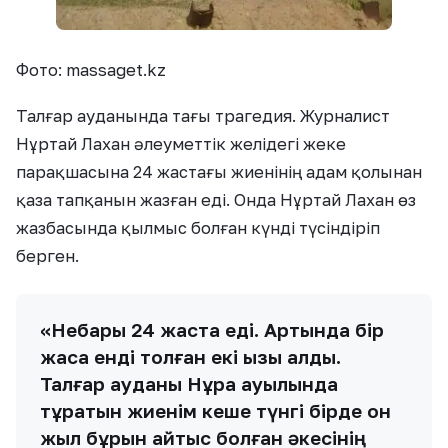
Фото: massaget.kz
Талғар ауданында тағы трагедия. Журналист
Нұртай Лахан әлеуметтік желідегі жеке
парақшасына 24 жастағы жиенінің адам қолынан
қаза тапқанын жазған еді. Онда Нұртай Лахан өз
жазбасында қылмыс болған күнді түсіндіріп
берген.
«Небары 24 жаста еді. Артында бір
жасқа енді толған екі қызы қалды.
Талғар ауданы Нұра ауылында
тұратын жиенім кеше түнгі бірде он
жыл бұрын қайтыс болған әкесінің