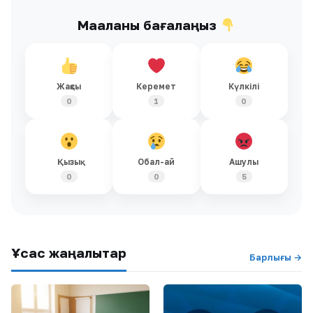
Мақаланы бағалаңыз
Жақсы
Керемет
Күлкілі
0
1
0
Қызық
Обал-ай
Ашулы
0
0
5
Ұқсас жаңалықтар
Барлығы →