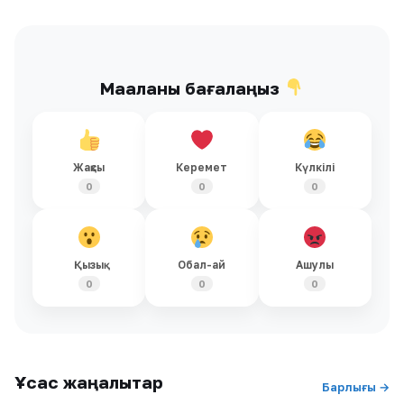
Мақаланы бағалаңыз
Жақсы
Керемет
Күлкілі
0
0
0
Қызық
Обал-ай
Ашулы
0
0
0
Ұқсас жаңалықтар
Барлығы →