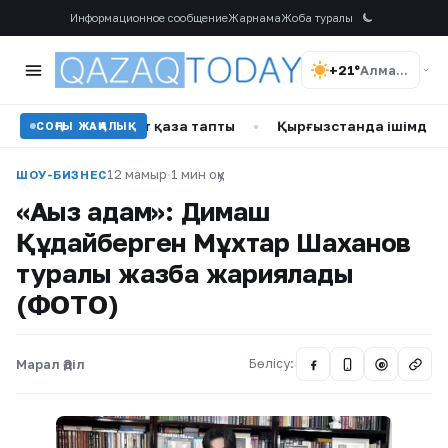
Информационное сообщение
Жарнама
Жоба туралы
+21°
Алматы
ан студент қаза тапты
•
Қырғызстанда ішімдік төгу челлен
СОҢҒЫ ЖАҢАЛЫҚ
12 мамыр
·
1 мин оқу
ШОУ-БИЗНЕС
«Аңыз адам»: Димаш
Құдайберген Мұхтар Шаханов
туралы жазба жариялады
(ФОТО)
Марал Әділ
Бөлісу:
@