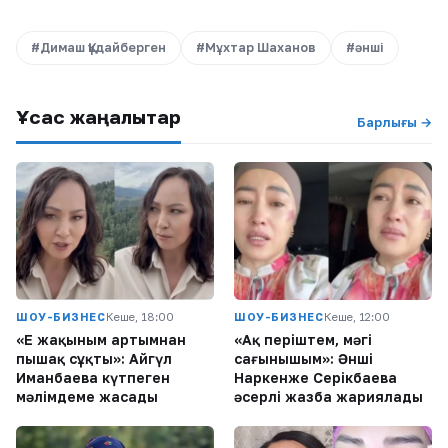
#Димаш Құдайберген
#Мұхтар Шаханов
#әнші
Ұқсас жаңалықтар
Барлығы →
ШОУ-БИЗНЕС
Кеше, 18:00
ШОУ-БИЗНЕС
Кеше, 12:00
«Ең жақыным артымнан
«Ақ періштем, мәңгі
пышақ сұқты»: Айгүл
сағынышым»: Әнші
Иманбаева күтпеген
Наркенже Серікбаева
мәлімдеме жасады
әсерлі жазба жариялады