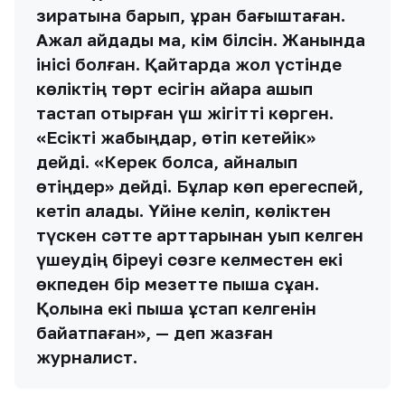
зиратына барып, құран бағыштаған.
Ажал айдады ма, кім білсін. Жанында
інісі болған. Қайтарда жол үстінде
көліктің төрт есігін айқара ашып
тастап отырған үш жігітті көрген.
«Есікті жабыңдар, өтіп кетейік»
дейді. «Керек болса, айналып
өтіңдер» дейді. Бұлар көп ерегеспей,
кетіп қалады. Үйіне келіп, көліктен
түскен сәтте арттарынан қуып келген
үшеудің біреуі сөзге келместен екі
өкпеден бір мезетте пышақ сұққан.
Қолына екі пышақ ұстап келгенін
байқатпаған», — деп жазған
журналист.