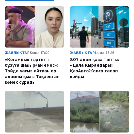
ЖАҢАЛЫҚТАР
Кеше, 17:00
ЖАҢАЛЫҚТАР
Кеше, 16:26
«Қоғамдық тәртіпті
807 адам қаза тапты:
бұзуға шақырған емес»:
«Дала Қырандары»
Тойда уағыз айтқан ер
ҚазАвтоЖолға талап
адамның қызы Тоқаевтан
қойды
көмек сұрады