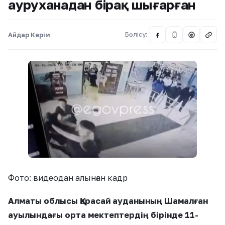
ауруханадан бірақ шығарған
Айдар Керім
Бөлісу:
@
Фото: видеодан алынған кадр
Алматы облысы Қарасай ауданының Шамалған
ауылындағы орта мектептердің бірінде 11-