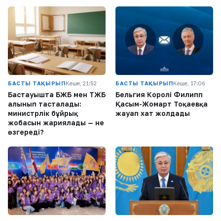
БАСТЫ ТАҚЫРЫП
Кеше, 21:52
БАСТЫ ТАҚЫРЫП
Кеше, 17:06
Бастауышта БЖБ мен ТЖБ
Бельгия Королі Филипп
алынып тасталады:
Қасым-Жомарт Тоқаевқа
министрлік бұйрық
жауап хат жолдады
жобасын жариялады — не
өзгереді?