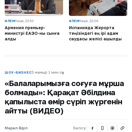
ӘЛЕМ
Кеше, 23:53
ӘЛЕМ
Кеше, 22:06
Армения премьер-
Испанияда Жерорта
министрі ЕАЭО-ны сынға
теңізіндегі ең ірі адам
алды
саудасы желісі ашылды
5 мамыр
·
1 мин оқу
ШОУ-БИЗНЕС
«Балаларымызға соғуға мұрша
болмады»: Қарақат Әбілдина
қапылыста өмір сүріп жүргенін
айтты (ВИДЕО)
Марал Әділ
Бөлісу:
@