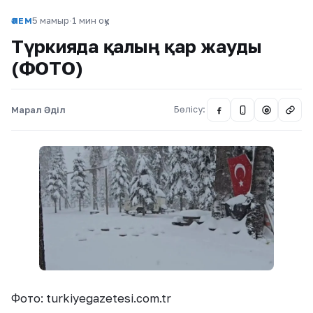
5 мамыр
·
1 мин оқу
ӘЛЕМ
Түркияда қалың қар жауды
(ФОТО)
Марал Әділ
Бөлісу:
@
Фото: turkiyegazetesi.com.tr