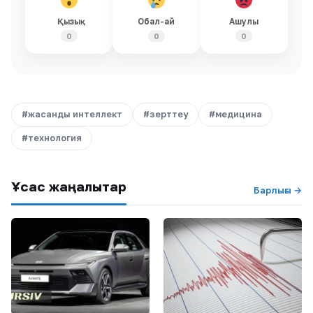
Қызық
Обал-ай
Ашулы
0
0
0
#жасанды интеллект
#зерттеу
#медицина
#технология
Ұқсас жаңалықтар
Барлығы →