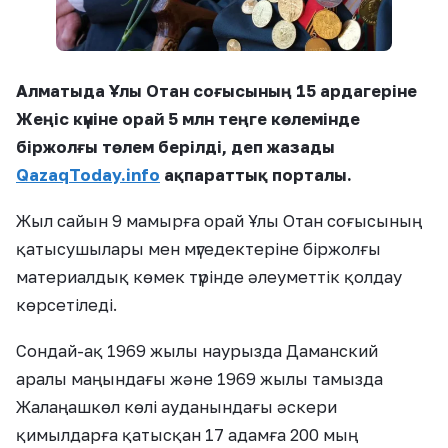
Алматыда Ұлы Отан соғысының 15 ардагеріне
Жеңіс күніне орай 5 млн теңге көлемінде
біржолғы төлем берілді, деп жазады
QazaqToday.info
ақпараттық порталы.
Жыл сайын 9 мамырға орай Ұлы Отан соғысының
қатысушылары мен мүгедектеріне біржолғы
материалдық көмек түрінде әлеуметтік қолдау
көрсетіледі.
Сондай-ақ 1969 жылы наурызда Даманский
аралы маңындағы және 1969 жылы тамызда
Жалаңашкөл көлі ауданындағы әскери
қимылдарға қатысқан 17 адамға 200 мың