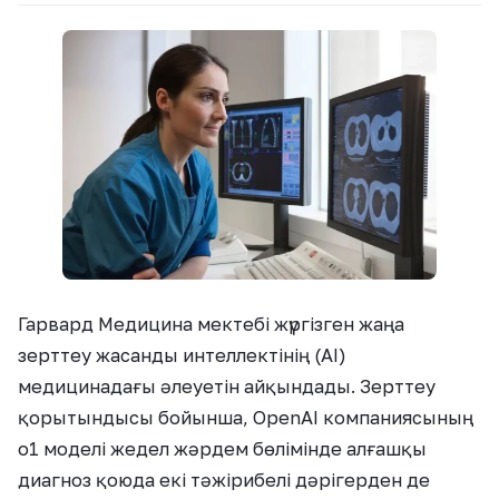
Гарвард Медицина мектебі жүргізген жаңа
зерттеу жасанды интеллектінің (AI)
медицинадағы әлеуетін айқындады. Зерттеу
қорытындысы бойынша, OpenAI компаниясының
o1 моделі жедел жәрдем бөлімінде алғашқы
диагноз қоюда екі тәжірибелі дәрігерден де