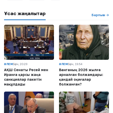
Ұқсас жаңалықтар
Барлығы →
ӘЛЕМ
Бүгін, 20:29
ӘЛЕМ
Бүгін, 19:54
АҚШ Сенаты Ресей мен
Ванганың 2026 жылға
Иранға қарсы жаңа
арналған болжамдары:
санкциялар пакетін
қандай оқиғалар
мақұлдады
болжанған?