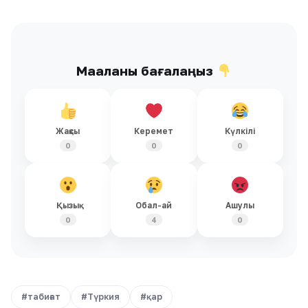
Мақаланы бағалаңыз
Жақсы
Керемет
Күлкілі
0
0
0
Қызық
Обал-ай
Ашулы
0
4
0
#табиғат
#Түркия
#қар