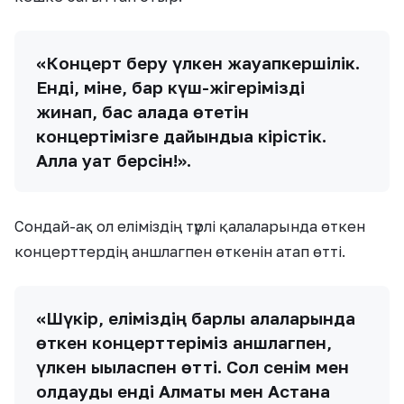
«Концерт беру үлкен жауапкершілік.
Енді, міне, бар күш-жігерімізді
жинап, бас қалада өтетін
концертімізге дайындыққа кірістік.
Алла қуат берсін!».
Сондай-ақ ол еліміздің түрлі қалаларында өткен
концерттердің аншлагпен өткенін атап өтті.
«Шүкір, еліміздің барлық қалаларында
өткен концерттеріміз аншлагпен,
үлкен ықыласпен өтті. Сол сенім мен
қолдауды енді Алматы мен Астана