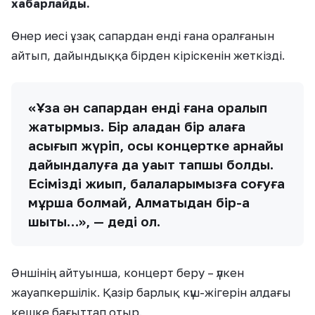
хабарлайды.
Өнер иесі ұзақ сапардан енді ғана оралғанын
айтып, дайындыққа бірден кіріскенін жеткізді.
«Ұзақ ән сапардан енді ғана оралып
жатырмыз. Бір қаладан бір қалаға
асығып жүріп, осы концертке арнайы
дайындалуға да уақыт тапшы болды.
Есімізді жиып, балаларымызға соғуға
мұрша болмай, Алматыдан бір-ақ
шықтық…», — деді ол.
Әншінің айтуынша, концерт беру – үлкен
жауапкершілік. Қазір барлық күш-жігерін алдағы
кешке бағыттап отыр.