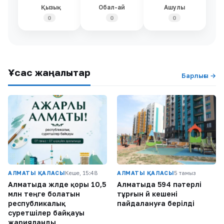
Қызық
Обал-ай
Ашулы
0
0
0
Ұқсас жаңалықтар
Барлығы →
АЛМАТЫ ҚАЛАСЫ
Кеше, 15:48
АЛМАТЫ ҚАЛАСЫ
5 тамыз
Алматыда жүлде қоры 10,5
Алматыда 594 пәтерлі
млн теңге болатын
тұрғын үй кешені
республикалық
пайдалануға берілді
суретшілер байқауы
жарияланды