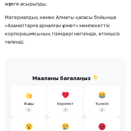
жүзеге асырылды.
Материалдық көмек Алматы қаласы бойынша
«Азаматтарға арналған үкімет» мемлекеттік
корпорациясының тізімдері негізінде, өтінішсіз
төленді.
Мақаланы бағалаңыз
Жақсы
Керемет
Күлкілі
1
0
0