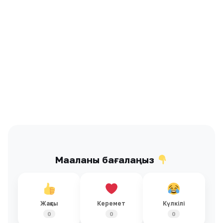
Мақаланы бағалаңыз
Жақсы
Керемет
Күлкілі
0
0
0