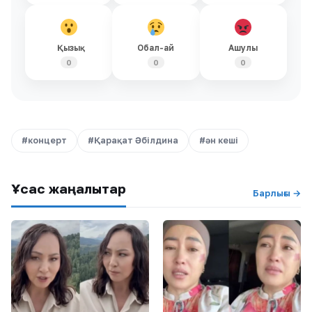
Қызық
Обал-ай
Ашулы
0
0
0
#концерт
#Қарақат Әбілдина
#ән кеші
Ұқсас жаңалықтар
Барлығы →