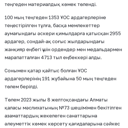
теңгеден материалдық көмек төленді.
100 мың теңгеден 1353 ҰОС ардагерлеріне
теңестірілген тұлға, басқа мемлекеттер
аумағындағы әскери қимылдарға қатысқан 2955
ардагер, сондай-ақ соғыс жылдарындағы
жанқияр еңбегі үшін ордендер мен медальдармен
марапатталған 4713 тыл еңбеккері алды.
Сонымен қатар қайтыс болған ҰОС
ардагерлерінің 191 жұбайына 50 мың теңгеден
төлем берілді.
Төлем 2023 жылы 8 желтоқсандағы Алматы
қаласы мәслихатының №73 шешімімен бекітілген
азаматтардың жекелеген санаттарына
әлеуметтік көмек көрсету қағидаларына сәйкес