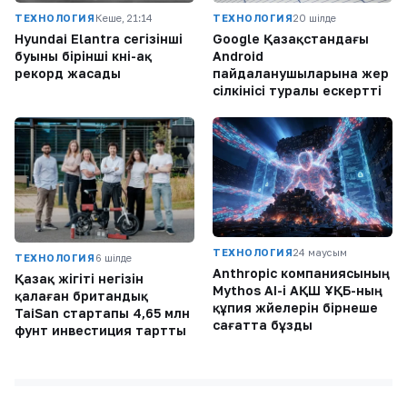
ТЕХНОЛОГИЯ
Кеше, 21:14
ТЕХНОЛОГИЯ
20 шілде
Hyundai Elantra сегізінші
Google Қазақстандағы
буыны бірінші күні-ақ
Android
рекорд жасады
пайдаланушыларына жер
сілкінісі туралы ескертті
ТЕХНОЛОГИЯ
24 маусым
ТЕХНОЛОГИЯ
6 шілде
Anthropic компаниясының
Қазақ жігіті негізін
Mythos AI-і АҚШ ҰҚБ-ның
қалаған британдық
құпия жүйелерін бірнеше
TaiSan стартапы 4,65 млн
сағатта бұзды
фунт инвестиция тартты