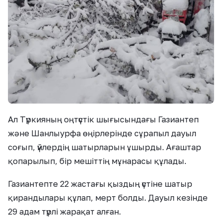
Ал Түркияның оңтүстік шығысындағы Газиантеп
және Шанлыурфа өңірлерінде сұрапыл дауыл
соғып, үйлердің шатырларын ұшырды. Ағаштар
қопарылып, бір мешіттің мұнарасы құлады.
Газиантепте 22 жастағы қыздың үстіне шатыр
қирандылары құлап, мерт болды. Дауыл кезінде
29 адам түрлі жарақат алған.