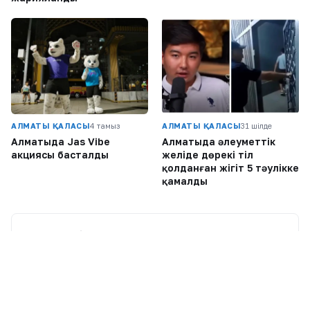
АЛМАТЫ ҚАЛАСЫ
4 тамыз
АЛМАТЫ ҚАЛАСЫ
31 шілде
Алматыда Jas Vibe
Алматыда әлеуметтік
акциясы басталды
желіде дөрекі тіл
қолданған жігіт 5 тәулікке
қамалды
Соңғы жазбалар
1
Алматыда екі блогер әдепсіз видео үшін
қамауға алынды