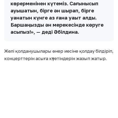
көрерменінен күтеміз. Сағынысып
қауышатын, бірге ән шырқап, бірге
қуанатын күнге аз ғана уақыт қалды.
Баршаңызды ән мерекесінде көруге
асықпыз!», — деді Әбілдина.
Желі қолданушылары өнер иесіне қолдау білдіріп,
концерттерін асыға күтетіндерін жазып жатыр.