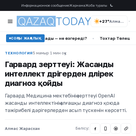
Информационное сообщение
Жарнама
Жоба туралы
+27°
Алматы
 жариялады — не өзгереді?
•
Тохтар Төлешовтің ісін қайт
СОҢҒЫ ЖАҢАЛЫҚ
5 мамыр
·
1 мин оқу
ТЕХНОЛОГИЯ
Гарвард зерттеуі: Жасанды
интеллект дәрігерден дәлірек
диагноз қойды
Гарвард Медицина мектебінің зерттеуі OpenAI
жасанды интеллектінің алғашқы диагноз қоюда
тәжірибелі дәрігерлерден асып түскенін көрсетті.
Алмас Жарасхан
Бөлісу:
@