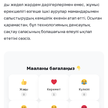
ды жедел жәрдем дәрігерлерімен емес, жұмыс
ерекшелігі өзгеше ішкі аурулар мамандарымен
салыстырудың кемшілік екенін атап өтті. Осыған
қарамастан, бұл технологияның денсаулық
сақтау саласының болашағына елеулі ықпал
ететіні сөзсіз.
Мақаланы бағалаңыз
Жақсы
Керемет
Күлкілі
0
1
0