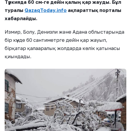
Түркияда 60 см-ге дейін қалың қар жауды. Бұл
туралы
QazaqToday.info
ақпараттық порталы
хабарлайды.
Измир, Болу, Денизли және Адана облыстарында
бір күнде 60 сантиметрге дейін қар жауып,
бірқатар қалааралық жолдарда көлік қатынасы
қиындады.