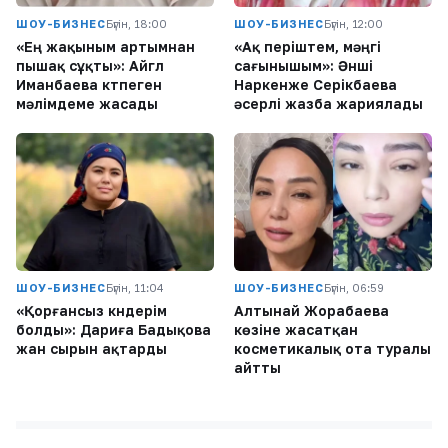
ШОУ-БИЗНЕС
Бүгін, 18:00
ШОУ-БИЗНЕС
Бүгін, 12:00
«Ең жақыным артымнан
«Ақ періштем, мәңгі
пышақ сұқты»: Айгүл
сағынышым»: Әнші
Иманбаева күтпеген
Наркенже Серікбаева
мәлімдеме жасады
әсерлі жазба жариялады
ШОУ-БИЗНЕС
Бүгін, 11:04
ШОУ-БИЗНЕС
Бүгін, 06:59
«Қорғансыз күндерім
Алтынай Жорабаева
болды»: Дариға Бадықова
көзіне жасатқан
жан сырын ақтарды
косметикалық ота туралы
айтты