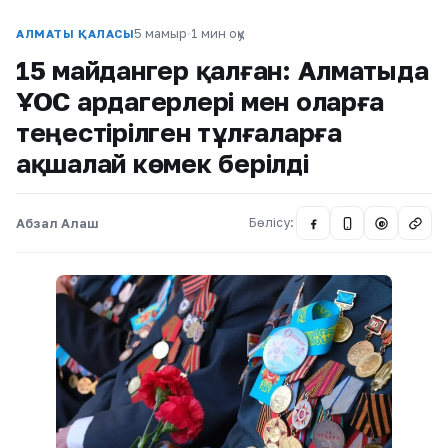
5 мамыр
·
1 мин оқу
АЛМАТЫ ҚАЛАСЫ
15 майдангер қалған: Алматыда
ҰОС ардагерлері мен оларға
теңестірілген тұлғаларға
ақшалай көмек берілді
Абзал Алаш
Бөлісу:
@