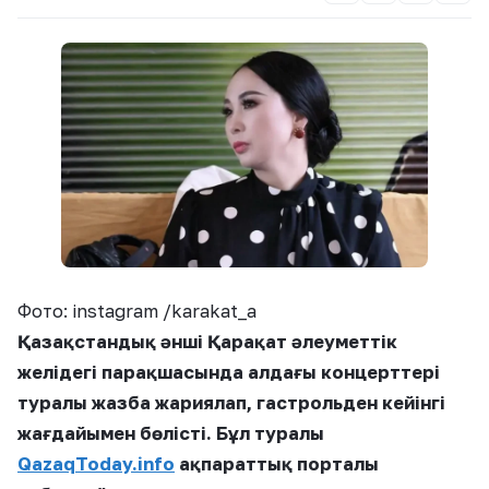
Фото: instagram /karakat_a
Қазақстандық әнші Қарақат әлеуметтік
желідегі парақшасында алдағы концерттері
туралы жазба жариялап, гастрольден кейінгі
жағдайымен бөлісті. Бұл туралы
QazaqToday.info
ақпараттық порталы