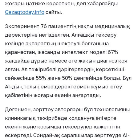
жоғары нәтиже көрсеткен, деп хабарлайды
Qazaqtoday.info
сайты.
Эксперимент 76 пациенттің нақты медициналық
деректеріне негізделген. Алғашқы тексеру
кезінде ақпараттың шектеулі болғанына
қарамастан, жасанды интеллект моделі 67%
жағдайда дұрыс немесе өте жақын диагноз қоя
алған. Ал тәжірибелі дәрігерлердің көрсеткіші
сәйкесінше 55% және 50% деңгейінде болды. Бұл
AI-дың толық емес деректермен жұмыс істеу
қабілетінің жоғары екенін аңғартады.
Дегенмен, зерттеу авторлары бұл технологияны
клиникалық тәжірибеде қолдануға әлі ерте
екенін және қосымша тексерулер қажеттігін
ескертеді. Сондай-ақ сарапшылар зерттеуде AI-